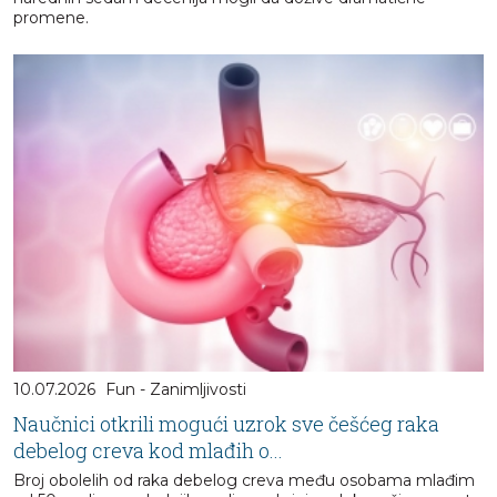
promene.
10.07.2026
Fun - Zanimljivosti
Naučnici otkrili mogući uzrok sve češćeg raka
debelog creva kod mlađih o...
Broj obolelih od raka debelog creva među osobama mlađim