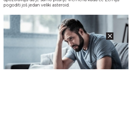
pogoditi još jedan veliki asteroid.
08.07.2026
Fun - Zanimljivosti
Neurolog upozorava: Ovu glavobolju nikada ne
smete ignorisati, može post...
Glavobolja je jedna od najčešćih tegoba sa kojom se ljudi