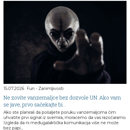
15.07.2026
Fun - Zanimljivosti
Ne zovite vanzemaljce bez dozvole UN: Ako vam
se jave, prvo sačekajte bi...
Ako ste planirali da pošaljete poruku vanzemaljcima čim
uhvatite prvi signal iz svemira, moraćemo da vas razočaramo.
Izgleda da ni međugalaktička komunikacija više ne može
bez papi...