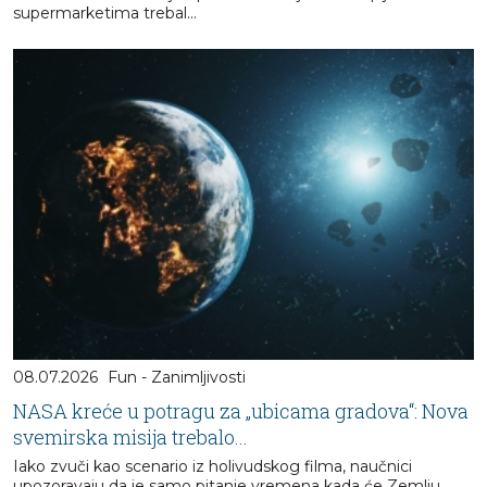
supermarketima trebal...
08.07.2026
Fun - Zanimljivosti
NASA kreće u potragu za „ubicama gradova“: Nova
svemirska misija trebalo...
Iako zvuči kao scenario iz holivudskog filma, naučnici
upozoravaju da je samo pitanje vremena kada će Zemlju