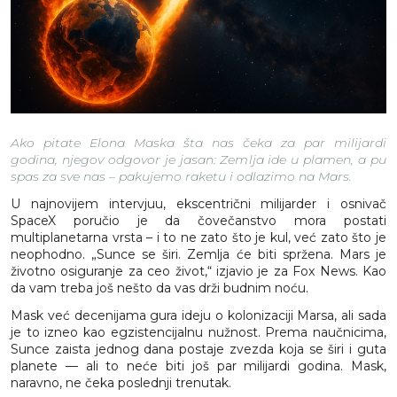
Ako pitate Elona Maska šta nas čeka za par milijardi
godina, njegov odgovor je jasan: Zemlja ide u plamen, a pu
spas za sve nas – pakujemo raketu i odlazimo na Mars.
U najnovijem intervjuu, ekscentrični milijarder i osnivač
SpaceX poručio je da čovečanstvo mora postati
multiplanetarna vrsta – i to ne zato što je kul, već zato što je
neophodno. „Sunce se širi. Zemlja će biti spržena. Mars je
životno osiguranje za ceo život,“ izjavio je za Fox News. Kao
da vam treba još nešto da vas drži budnim noću.
Mask već decenijama gura ideju o kolonizaciji Marsa, ali sada
je to izneo kao egzistencijalnu nužnost. Prema naučnicima,
Sunce zaista jednog dana postaje zvezda koja se širi i guta
planete — ali to neće biti još par milijardi godina. Mask,
naravno, ne čeka poslednji trenutak.