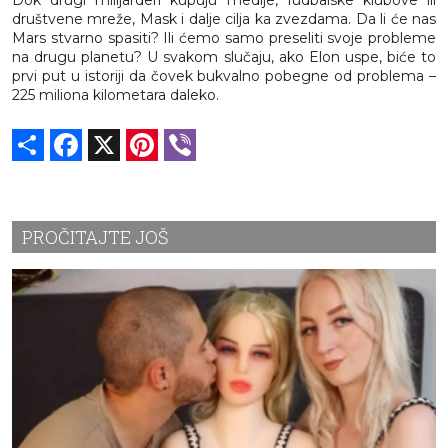
Dok drugi milijarderi kupuju medije, fudbalske klubove ili
društvene mreže, Mask i dalje cilja ka zvezdama. Da li će nas
Mars stvarno spasiti? Ili ćemo samo preseliti svoje probleme
na drugu planetu? U svakom slučaju, ako Elon uspe, biće to
prvi put u istoriji da čovek bukvalno pobegne od problema –
225 miliona kilometara daleko.
Share
Facebook
X
Pinterest
Viber
PROČITAJTE JOŠ