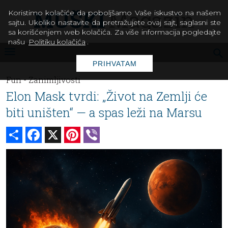
Koristimo kolačiće da poboljšamo Vaše iskustvo na našem
sajtu. Ukoliko nastavite da pretražujete ovaj sajt, saglasni ste
sa korišćenjem web kolačića. Za više informacija pogledajte
našu
Politiku kolačića
.
PRIHVATAM
Fun -
Zanimljivosti
Elon Mask tvrdi: „Život na Zemlji će
biti uništen“ — a spas leži na Marsu
Share
Facebook
X
Pinterest
Viber