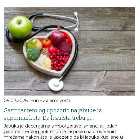
09.07.2026
Fun - Zanimljivosti
Gastroenterolog upozorio na jabuke iz
supermarketa: Da li zaista treba g...
Jabuka je decenijama simbol zdrave ishrane, ali jedan
gastroenterolog pokrenuo je raspravu na društvenim
mrežama nakon što je upozorio da bi jabuke kupljene u