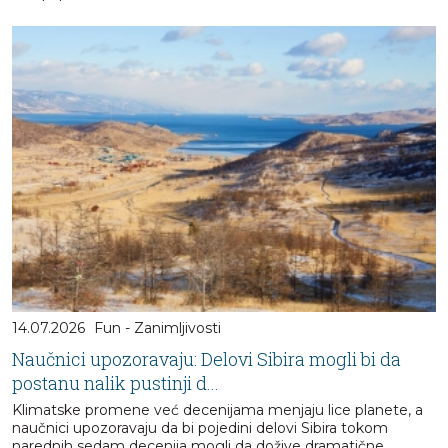
14.07.2026
Fun - Zanimljivosti
Naučnici upozoravaju: Delovi Sibira mogli bi da
postanu nalik pustinji d...
Klimatske promene već decenijama menjaju lice planete, a
naučnici upozoravaju da bi pojedini delovi Sibira tokom
narednih sedam decenija mogli da dožive dramatične