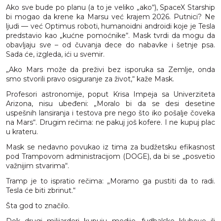
Ako sve bude po planu (a to je veliko „ako“), SpaceX Starship
bi mogao da krene ka Marsu već krajem 2026. Putnici? Ne
ljudi — već Optimus roboti, humanoidni androidi koje je Tesla
predstavio kao „kućne pomoćnike“. Mask tvrdi da mogu da
obavljaju sve – od čuvanja dece do nabavke i šetnje psa.
Sada će, izgleda, ići u svemir.
„Ako Mars može da preživi bez isporuka sa Zemlje, onda
smo stvorili pravo osiguranje za život,“ kaže Mask.
Profesori astronomije, poput Krisa Impeja sa Univerziteta
Arizona, nisu ubeđeni: „Moralo bi da se desi desetine
uspešnih lansiranja i testova pre nego što iko pošalje čoveka
na Mars“. Drugim rečima: ne pakuj još kofere. I ne kupuj plac
u krateru.
Mask se nedavno povukao iz tima za budžetsku efikasnost
pod Trampovom administracijom (DOGE), da bi se „posvetio
važnijim stvarima“.
Tramp je to ispratio rečima: „Moramo ga pustiti da to radi.
Tesla će biti zbrinut.“
Šta god to značilo.