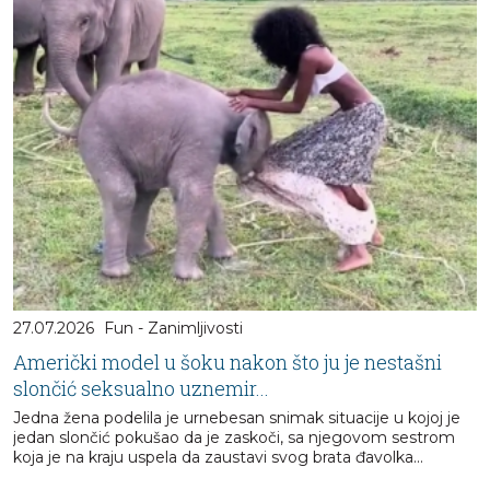
27.07.2026
Fun - Zanimljivosti
Američki model u šoku nakon što ju je nestašni
slončić seksualno uznemir...
Jedna žena podelila je urnebesan snimak situacije u kojoj je
jedan slončić pokušao da je zaskoči, sa njegovom sestrom
koja je na kraju uspela da zaustavi svog brata đavolka...