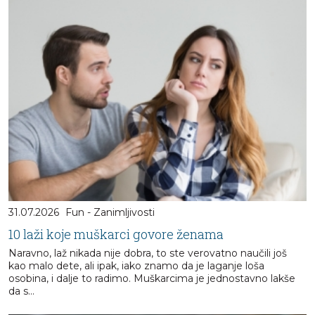
31.07.2026
Fun - Zanimljivosti
10 laži koje muškarci govore ženama
Naravno, laž nikada nije dobra, to ste verovatno naučili još
kao malo dete, ali ipak, iako znamo da je laganje loša
osobina, i dalje to radimo. Muškarcima je jednostavno lakše
da s...