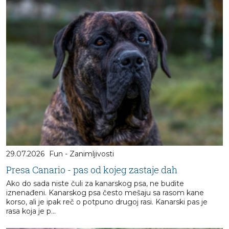
29.07.2026
Fun - Zanimljivosti
Presa Canario - pas od kojeg zastaje dah
Ako do sada niste čuli za kanarskog psa, ne budite
iznenađeni. Kanarskog psa često mešaju sa rasom kane
korso, ali je ipak reč o potpuno drugoj rasi. Kanarski pas je
rasa koja je p...