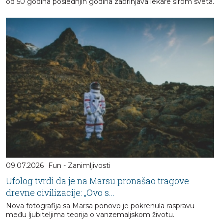
od 50 godina poslednjih godina zabrinjava lekare širom sveta.
09.07.2026
Fun - Zanimljivosti
Ufolog tvrdi da je na Marsu pronašao tragove
drevne civilizacije: „Ovo s...
Nova fotografija sa Marsa ponovo je pokrenula raspravu
među ljubiteljima teorija o vanzemaljskom životu.