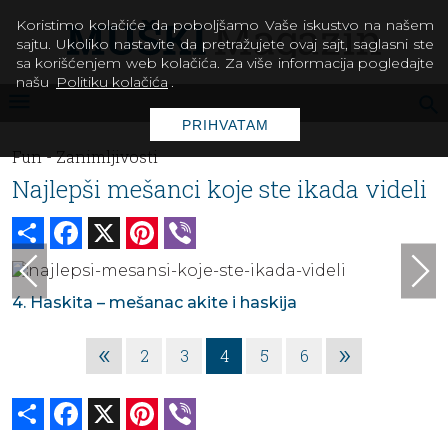
Koristimo kolačiće da poboljšamo Vaše iskustvo na našem
sajtu. Ukoliko nastavite da pretražujete ovaj sajt, saglasni ste
sa korišćenjem web kolačića. Za više informacija pogledajte
našu
Politiku kolačića
.
PRIHVATAM
Fun -
Zanimljivosti
Najlepši mešanci koje ste ikada videli
Share
Facebook
X
Pinterest
Viber
4. Haskita – mešanac akite i haskija
«
»
2
3
4
5
6
Share
Facebook
X
Pinterest
Viber