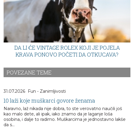
DA LI ĆE VINTAGE ROLEX KOJI JE POJELA
KRAVA PONOVO POČETI DA OTKUCAVA?
POVEZANE TEME
31.07.2026
Fun - Zanimljivosti
10 laži koje muškarci govore ženama
Naravno, laž nikada nije dobra, to ste verovatno naučili još
kao malo dete, ali ipak, iako znamo da je laganje loša
osobina, i dalje to radimo. Muškarcima je jednostavno lakše
da s...