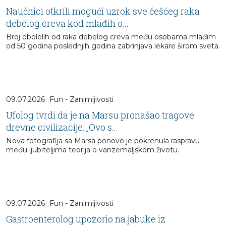
Naučnici otkrili mogući uzrok sve češćeg raka
debelog creva kod mlađih o...
Broj obolelih od raka debelog creva među osobama mlađim
od 50 godina poslednjih godina zabrinjava lekare širom sveta.
09.07.2026
Fun - Zanimljivosti
Ufolog tvrdi da je na Marsu pronašao tragove
drevne civilizacije: „Ovo s...
Nova fotografija sa Marsa ponovo je pokrenula raspravu
među ljubiteljima teorija o vanzemaljskom životu.
09.07.2026
Fun - Zanimljivosti
Gastroenterolog upozorio na jabuke iz