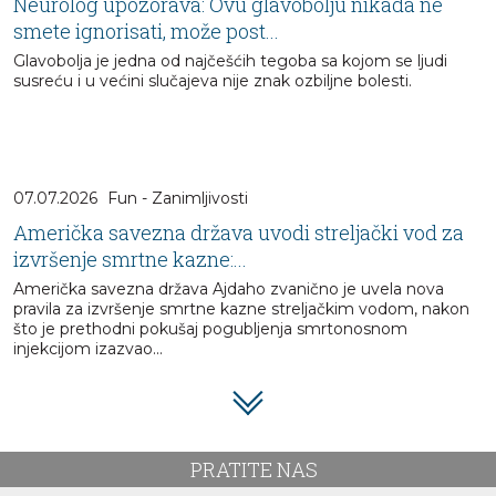
Neurolog upozorava: Ovu glavobolju nikada ne
smete ignorisati, može post...
Glavobolja je jedna od najčešćih tegoba sa kojom se ljudi
susreću i u većini slučajeva nije znak ozbiljne bolesti.
07.07.2026
Fun - Zanimljivosti
Američka savezna država uvodi streljački vod za
izvršenje smrtne kazne:...
Američka savezna država Ajdaho zvanično je uvela nova
pravila za izvršenje smrtne kazne streljačkim vodom, nakon
što je prethodni pokušaj pogubljenja smrtonosnom
injekcijom izazvao...
PRATITE NAS