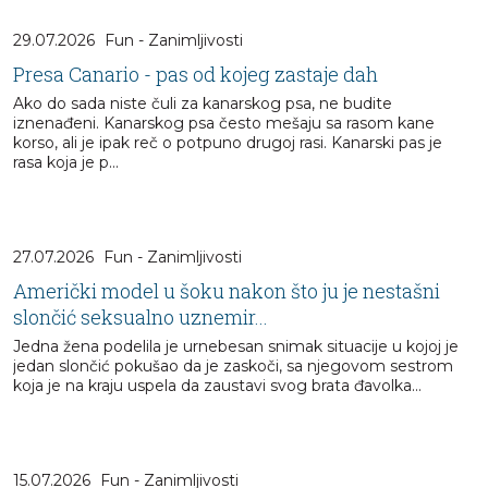
29.07.2026
Fun - Zanimljivosti
Presa Canario - pas od kojeg zastaje dah
Ako do sada niste čuli za kanarskog psa, ne budite
iznenađeni. Kanarskog psa često mešaju sa rasom kane
korso, ali je ipak reč o potpuno drugoj rasi. Kanarski pas je
rasa koja je p...
27.07.2026
Fun - Zanimljivosti
Američki model u šoku nakon što ju je nestašni
slončić seksualno uznemir...
Jedna žena podelila je urnebesan snimak situacije u kojoj je
jedan slončić pokušao da je zaskoči, sa njegovom sestrom
koja je na kraju uspela da zaustavi svog brata đavolka...
15.07.2026
Fun - Zanimljivosti