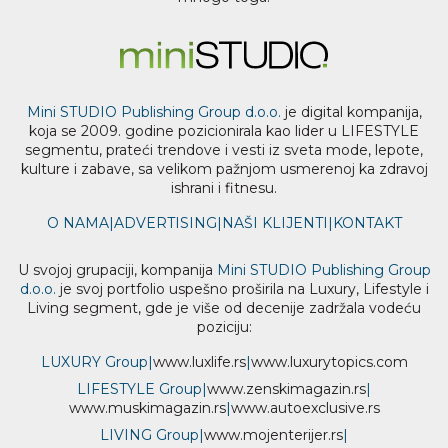
Mini STUDIO Publishing Group d.o.o.
je digital kompanija,
koja se 2009. godine pozicionirala kao lider u LIFESTYLE
segmentu, prateći trendove i vesti iz sveta mode, lepote,
kulture i zabave, sa velikom pažnjom usmerenoj ka zdravoj
ishrani i fitnesu.
O NAMA
|
ADVERTISING
|
NAŠI KLIJENTI
|
KONTAKT
U svojoj grupaciji, kompanija
Mini STUDIO Publishing Group
d.o.o.
je svoj portfolio uspešno proširila na Luxury, Lifestyle i
Living segment, gde je više od decenije zadržala vodeću
poziciju:
LUXURY Group
|
www.
luxlife
.rs
|
www.
luxurytopics
.com
LIFESTYLE Group
|
www.
zenski
magazin.rs
|
www.
muski
magazin.rs
|
www.
auto
exclusive.rs
LIVING Group
|
www.
moj
enterijer.rs
|