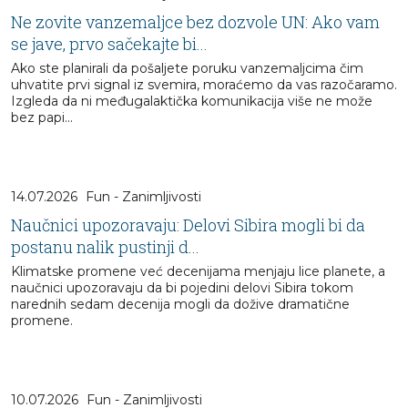
Ne zovite vanzemaljce bez dozvole UN: Ako vam
se jave, prvo sačekajte bi...
Ako ste planirali da pošaljete poruku vanzemaljcima čim
uhvatite prvi signal iz svemira, moraćemo da vas razočaramo.
Izgleda da ni međugalaktička komunikacija više ne može
bez papi...
14.07.2026
Fun - Zanimljivosti
Naučnici upozoravaju: Delovi Sibira mogli bi da
postanu nalik pustinji d...
Klimatske promene već decenijama menjaju lice planete, a
naučnici upozoravaju da bi pojedini delovi Sibira tokom
narednih sedam decenija mogli da dožive dramatične
promene.
10.07.2026
Fun - Zanimljivosti