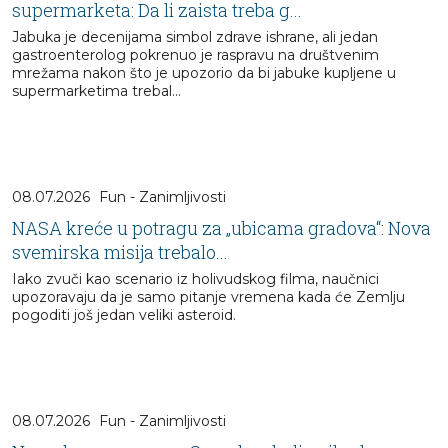
supermarketa: Da li zaista treba g...
Jabuka je decenijama simbol zdrave ishrane, ali jedan
gastroenterolog pokrenuo je raspravu na društvenim
mrežama nakon što je upozorio da bi jabuke kupljene u
supermarketima trebal...
08.07.2026
Fun - Zanimljivosti
NASA kreće u potragu za „ubicama gradova“: Nova
svemirska misija trebalo...
Iako zvuči kao scenario iz holivudskog filma, naučnici
upozoravaju da je samo pitanje vremena kada će Zemlju
pogoditi još jedan veliki asteroid.
08.07.2026
Fun - Zanimljivosti