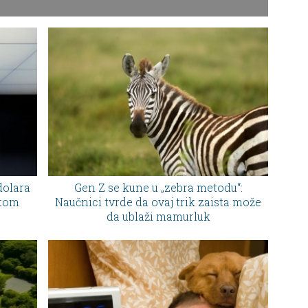
dolara
Gen Z se kune u „zebra metodu“:
otom
Naučnici tvrde da ovaj trik zaista može
da ublaži mamurluk