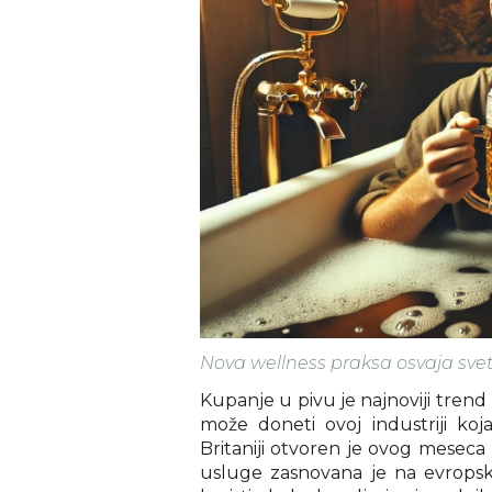
Nova wellness praksa osvaja svet, a
Kupanje u pivu je najnoviji trend 
može doneti ovoj industriji koja
Britaniji otvoren je ovog mesec
usluge zasnovana je na evropski