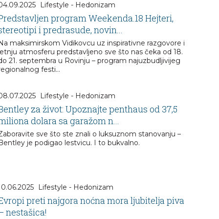
04.09.2025
Lifestyle - Hedonizam
Predstavljen program Weekenda.18 Hejteri,
stereotipi i predrasude, novin...
Na maksimirskom Vidikovcu uz inspirativne razgovore i
letnju atmosferu predstavljeno sve što nas čeka od 18.
do 21. septembra u Rovinju – program najuzbudljivijeg
regionalnog festi...
08.07.2025
Lifestyle - Hedonizam
Bentley za život: Upoznajte penthaus od 37,5
miliona dolara sa garažom n...
Zaboravite sve što ste znali o luksuznom stanovanju –
Bentley je podigao lestvicu. I to bukvalno.
10.06.2025
Lifestyle - Hedonizam
Evropi preti najgora noćna mora ljubitelja piva
– nestašica!