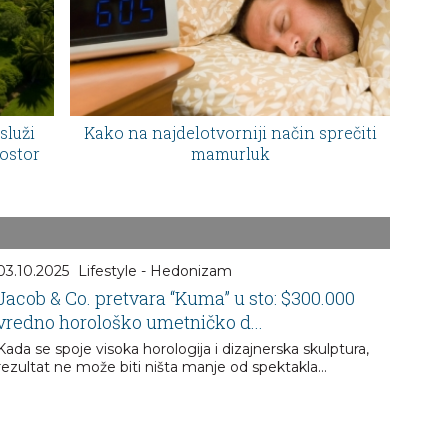
služi
Kako na najdelotvorniji način sprečiti
ostor
mamurluk
03.10.2025
Lifestyle - Hedonizam
Jacob & Co. pretvara “Kuma” u sto: $300.000
vredno horološko umetničko d...
Kada se spoje visoka horologija i dizajnerska skulptura,
rezultat ne može biti ništa manje od spektakla…