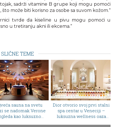
astojak, sadrži vitamine B grupe koji mogu pomoći
, što može biti korisno za osobe sa suvom kožom.“
rnici tvrde da kiseline u pivu mogu pomoći u
risno u tretiranju akni ili ekcema.“
SLIČNE TEME
otvorio svoj prvi stalni
Ovo penušavo vino menja
Di
a centar u Veneciji –
način na koji gledamo
luksu
ksuzna wellness oaza
Majorku
spa 
igla u Hotel Cipriani
sa