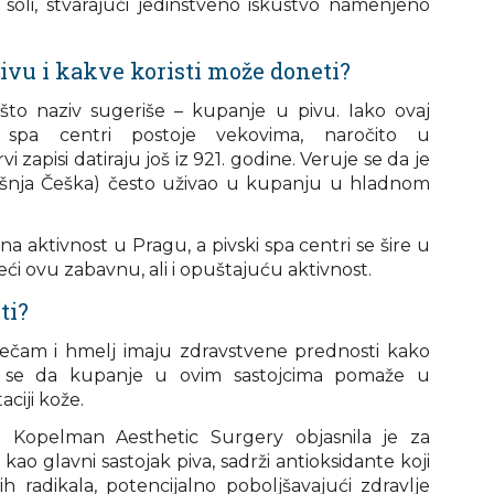
h soli, stvarajući jedinstveno iskustvo namenjeno
pivu i kakve koristi može doneti?
to naziv sugeriše – kupanje u pivu. Iako ovaj
 spa centri postoje vekovima, naročito u
 zapisi datiraju još iz 921. godine. Veruje se da je
ašnja Češka) često uživao u kupanju u hladnom
 aktivnost u Pragu, a pivski spa centri se šire u
eći ovu zabavnu, ali i opuštajuću aktivnost.
ti?
 ječam i hmelj imaju zdravstvene prednosti kako
ra se da kupanje u ovim sastojcima pomaže u
aciji kože.
Kopelman Aesthetic Surgery objasnila je za
o glavni sastojak piva, sadrži antioksidante koji
 radikala, potencijalno poboljšavajući zdravlje