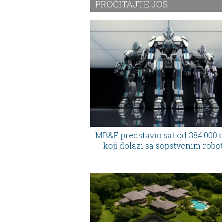
jednoj adresi
PROČITAJTE JOŠ
MB&F predstavio sat od 384.000 
koji dolazi sa sopstvenim rob