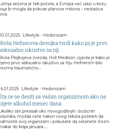
Letnja sezona je tek počela, a Evropa već ulazi u krizu
koja bi mogla da pokvari planove miliona – nestašica
piva.
20.01.2025
Lifestyle - Hedonizam
Bivša Hefnerova devojka tvrdi kako joj je prvo
seksualno iskustvo sa nji...
Bivša Plejbojeva zvezda, Holi Medison, izjavila je kako je
njeno prvo seksualno iskustvo sa Hju Hefnerom bilo
veoma traumatično...
16.01.2025
Lifestyle - Hedonizam
Šta će se desiti sa vašim organizmom ako ne
pijete alkohol mesec dana
Ukoliko ste presisali oko novogodišnjih i božićnih
praznika, možda ćete nakon ovog teksta poželeti da
odmorite svoj organizam i pokušate da ostanete trezni
makar do kraja januara.....