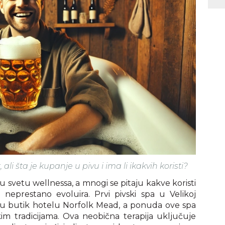
li šta je kupanje u pivu i ima li ikakvih koristi?
u svetu wellnessa, a mnogi se pitaju kakve koristi
 neprestano evoluira. Prvi pivski spa u Velikoj
a u butik hotelu Norfolk Mead, a ponuda ove spa
m tradicijama. Ova neobična terapija uključuje