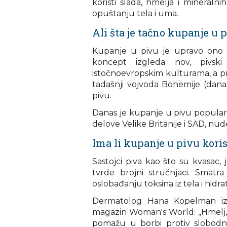
koristi slada, hmelja i mineralni
opuštanju tela i uma.
Ali šta je tačno kupanje u 
Kupanje u pivu je upravo ono š
koncept izgleda nov, pivski
istočnoevropskim kulturama, a prvi
tadašnji vojvoda Bohemije (dan
pivu.
Danas je kupanje u pivu popularna
delove Velike Britanije i SAD, nud
Ima li kupanje u pivu koris
Sastojci piva kao što su kvasac,
tvrde brojni stručnjaci. Smat
oslobađanju toksina iz tela i hidrat
Dermatolog Hana Kopelman iz 
magazin Woman's World: „Hmelj, ka
pomažu u borbi protiv slobodnih