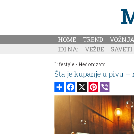
HOME
TREND
VOŽNJ
IDI NA:
VEŽBE
SAVETI
Lifestyle -
Hedonizam
Šta je kupanje u pivu – 
Share
Facebook
X
Pinterest
Viber