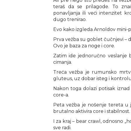
Ali pre nego što pređeš na vežbe
teraš da se prilagode. To znač
ponavljanja ili veći intenzitet
dugo trenirao.
Evo kako izgleda Arnoldov mini-p
Prva vežba su goblet čučnjevi – dr
Ovo je baza za noge i core.
Zatim ide jednoručno veslanje 
cimanja.
Treća vežba je rumunsko mrtvo
gluteus, uz dobar isteg i kontrolu
Nakon toga dolazi potisak iznad g
core-a.
Peta vežba je nošenje tereta u j
brutalno aktivira core i stabilnost.
I za kraj – bear crawl, odnosno „
sve radi.