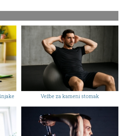
šnjake
Vežbe za kameni stomak