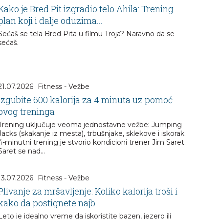
Kako je Bred Pit izgradio telo Ahila: Trening
plan koji i dalje oduzima...
Sećaš se tela Bred Pita u filmu Troja? Naravno da se
sećaš.
21.07.2026
Fitness - Vežbe
Izgubite 600 kalorija za 4 minuta uz pomoć
ovog treninga
Trening uključuje veoma jednostavne vežbe: Jumping
Jacks (skakanje iz mesta), trbušnjake, sklekove i iskorak.
4-minutni trening je stvorio kondicioni trener Jim Saret.
Saret se nad...
13.07.2026
Fitness - Vežbe
Plivanje za mršavljenje: Koliko kalorija troši i
kako da postignete najb...
Leto je idealno vreme da iskoristite bazen, jezero ili