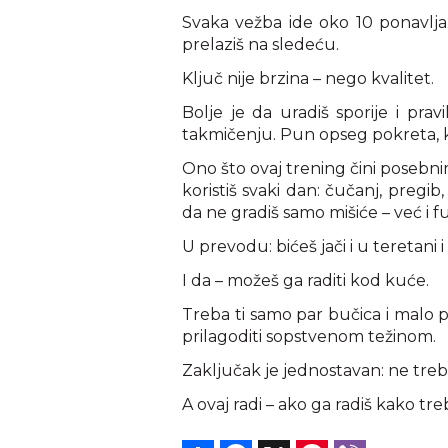
Svaka vežba ide oko 10 ponavljan
prelaziš na sledeću.
Ključ nije brzina – nego kvalitet.
Bolje je da uradiš sporije i pra
takmičenju. Pun opseg pokreta, kon
Ono što ovaj trening čini posebni
koristiš svaki dan: čučanj, pregib
da ne gradiš samo mišiće – već i 
U prevodu: bićeš jači i u teretani i
I da – možeš ga raditi kod kuće.
Treba ti samo par bučica i malo
prilagoditi sopstvenom težinom.
Zaključak je jednostavan: ne treba 
A ovaj radi – ako ga radiš kako tre
Share
Facebook
X
Pinterest
Viber