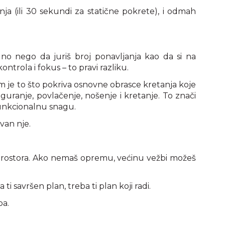
ja (ili 30 sekundi za statične pokrete), i odmah
vilno nego da juriš broj ponavljanja kao da si na
trola i fokus – to pravi razliku.
m je to što pokriva osnovne obrasce kretanja koje
, guranje, povlačenje, nošenje i kretanje. To znači
funkcionalnu snagu.
 van nje.
 prostora. Ako nemaš opremu, većinu vežbi možeš
ti savršen plan, treba ti plan koji radi.
ba.