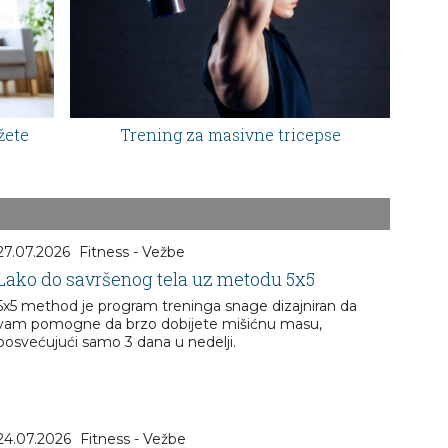
žete
Trening za masivne tricepse
27.07.2026
Fitness - Vežbe
Lako do savršenog tela uz metodu 5x5
5x5 method je program treninga snage dizajniran da
vam pomogne da brzo dobijete mišićnu masu,
posvećujući samo 3 dana u nedelji.
24.07.2026
Fitness - Vežbe