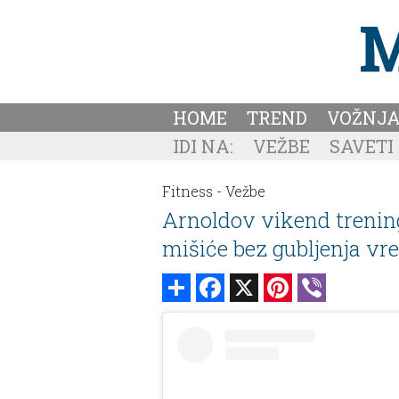
HOME
TREND
VOŽNJ
IDI NA:
VEŽBE
SAVETI
Fitness -
Vežbe
Arnoldov vikend trening
mišiće bez gubljenja v
Share
Facebook
X
Pinterest
Viber