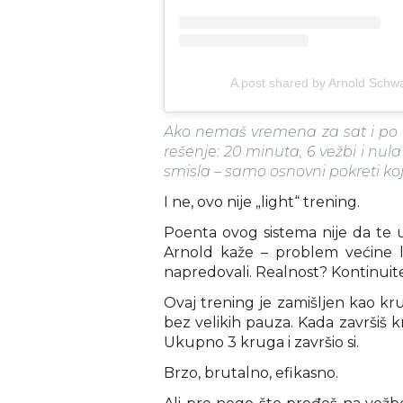
A post shared by Arnold Sch
Ako nemaš vremena za sat i po 
rešenje: 20 minuta, 6 vežbi i nu
smisla – samo osnovni pokreti koj
I ne, ovo nije „light“ trening.
Poenta ovog sistema nije da te 
Arnold kaže – problem većine l
napredovali. Realnost? Kontinuit
Ovaj trening je zamišljen kao kru
bez velikih pauza. Kada završiš 
Ukupno 3 kruga i završio si.
Brzo, brutalno, efikasno.