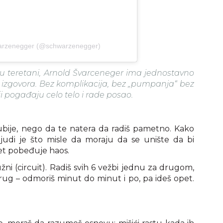
warzenegger (@schwarzenegger)
u teretani, Arnold Švarceneger ima jednostavno
la izgovora. Bez komplikacija, bez „pumpanja“ bez
i pogađaju celo telo i rade posao.
ubije, nego da te natera da radiš pametno. Kako
judi je što misle da moraju da se unište da bi
et pobeđuje haos.
žni (circuit). Radiš svih 6 vežbi jednu za drugom,
krug – odmoriš minut do minut i po, pa ideš opet.