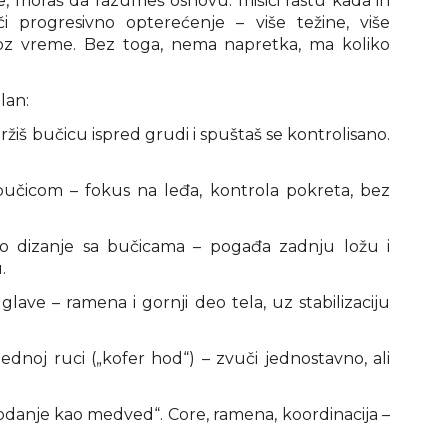
, moraš da razumeš osnovu: mišići rastu kada ih
i progresivno opterećenje – više težine, više
 kroz vreme. Bez toga, nema napretka, ma koliko
lan:
žiš bučicu ispred grudi i spuštaš se kontrolisano.
bučicom – fokus na leđa, kontrola pokreta, bez
 dizanje sa bučicama – pogađa zadnju ložu i
.
lave – ramena i gornji deo tela, uz stabilizaciju
ednoj ruci („kofer hod“) – zvuči jednostavno, ali
hodanje kao medved“. Core, ramena, koordinacija –