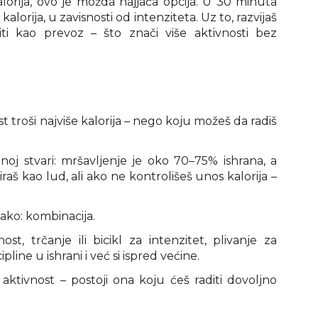
alorija, ovo je možda najjača opcija. U 30 minuta
lorija, u zavisnosti od intenziteta. Uz to, razvijaš
i kao prevoz – što znači više aktivnosti bez
st troši najviše kalorija – nego koju možeš da radiš
noj stvari: mršavljenje je oko 70–75% ishrana, a
raš kao lud, ali ako ne kontrolišeš unos kalorija –
vako: kombinacija.
, trčanje ili bicikl za intenzitet, plivanje za
pline u ishrani i već si ispred većine.
 aktivnost – postoji ona koju ćeš raditi dovoljno