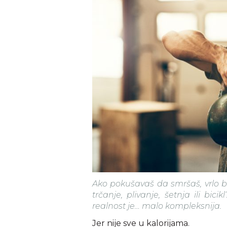
Ako pokušavaš da smršaš, vrlo br
trčanje, plivanje, šetnja ili bici
realnost je… malo kompleksnija.
Jer nije sve u kalorijama.