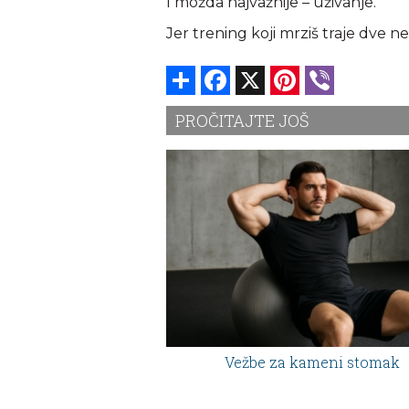
I možda najvažnije – uživanje.
Jer trening koji mrziš traje dve ne
Share
Facebook
X
Pinterest
Viber
PROČITAJTE JOŠ
Vežbe za kameni stomak