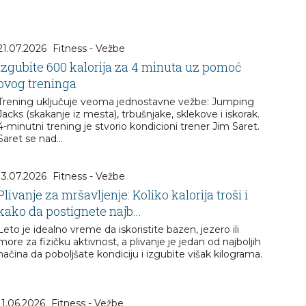
21.07.2026
Fitness - Vežbe
Izgubite 600 kalorija za 4 minuta uz pomoć
ovog treninga
Trening uključuje veoma jednostavne vežbe: Jumping
Jacks (skakanje iz mesta), trbušnjake, sklekove i iskorak.
4-minutni trening je stvorio kondicioni trener Jim Saret.
Saret se nad...
13.07.2026
Fitness - Vežbe
Plivanje za mršavljenje: Koliko kalorija troši i
kako da postignete najb...
Leto je idealno vreme da iskoristite bazen, jezero ili
more za fizičku aktivnost, a plivanje je jedan od najboljih
načina da poboljšate kondiciju i izgubite višak kilograma.
11.06.2026
Fitness - Vežbe