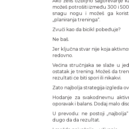
Ako želiš ozbiljno sagorevanje k
možeš potrošiti između 300 i 500 ka
snagu nogu i možeš ga koristit
„planiranja treninga“.
Zvuči kao da bicikl pobeđuje?
Ne baš.
Jer ključna stvar nije koja aktivno
redovno.
Većina stručnjaka se slaže u jed
ostatak je trening. Možeš da treni
rezultati će biti spori ili nikakvi.
Zato najbolja strategija izgleda o
Hodanje za svakodnevnu aktivnost
oporavak i balans. Dodaj malo disci
U prevodu: ne postoji „najbolja“
dugo da da rezultat.