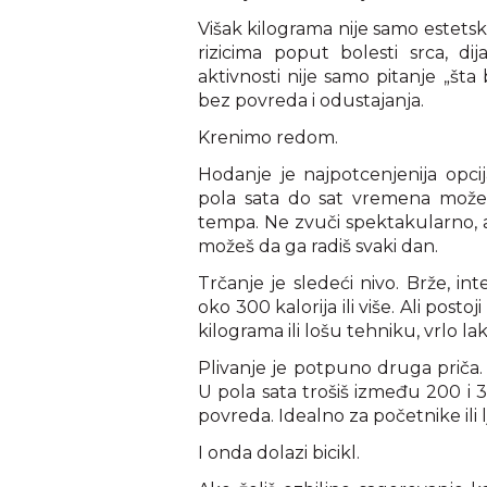
Višak kilograma nije samo estets
rizicima poput bolesti srca, d
aktivnosti nije samo pitanje „št
bez povreda i odustajanja.
Krenimo redom.
Hodanje je najpotcenjenija opc
pola sata do sat vremena možeš 
tempa. Ne zvuči spektakularno, ali
možeš da ga radiš svaki dan.
Trčanje je sledeći nivo. Brže, in
oko 300 kalorija ili više. Ali pos
kilograma ili lošu tehniku, vrlo l
Plivanje je potpuno druga priča. 
U pola sata trošiš između 200 i 3
povreda. Idealno za početnike il
I onda dolazi bicikl.