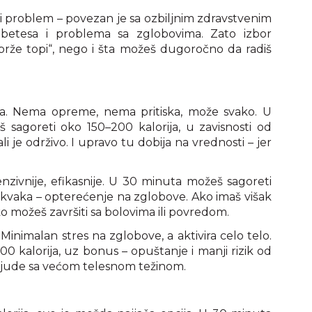
ki problem – povezan je sa ozbiljnim zdravstvenim
ijabetesa i problema sa zglobovima. Zato izbor
a brže topi“, nego i šta možeš dugoročno da radiš
ija. Nema opreme, nema pritiska, može svako. U
sagoreti oko 150–200 kalorija, u zavisnosti od
 je održivo. I upravo tu dobija na vrednosti – jer
tenzivnije, efikasnije. U 30 minuta možeš sagoreti
toji kvaka – opterećenje na zglobove. Ako imaš višak
ako možeš završiti sa bolovima ili povredom.
Minimalan stres na zglobove, a aktivira celo telo.
00 kalorija, uz bonus – opuštanje i manji rizik od
i ljude sa većom telesnom težinom.