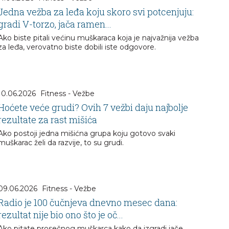
Jedna vežba za leđa koju skoro svi potcenjuju:
gradi V-torzo, jača ramen...
Ako biste pitali većinu muškaraca koja je najvažnija vežba
za leđa, verovatno biste dobili iste odgovore.
10.06.2026
Fitness - Vežbe
Hoćete veće grudi? Ovih 7 vežbi daju najbolje
rezultate za rast mišića
Ako postoji jedna mišićna grupa koju gotovo svaki
muškarac želi da razvije, to su grudi.
09.06.2026
Fitness - Vežbe
Radio je 100 čučnjeva dnevno mesec dana:
rezultat nije bio ono što je oč...
Ako pitate prosečnog muškarca kako da izgradi jače