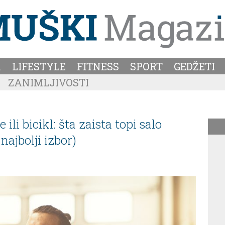
A
LIFESTYLE
FITNESS
SPORT
GEDŽETI
ZANIMLJIVOSTI
 ili bicikl: šta zaista topi salo
najbolji izbor)