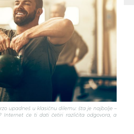
zo upadneš u klasičnu dilemu: šta je najbolje –
kl? Internet će ti dati četiri različita odgovora, a