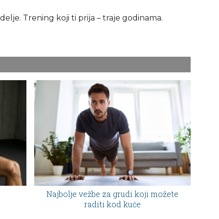
delje. Trening koji ti prija – traje godinama.
Najbolje vežbe za grudi koji možete
raditi kod kuće