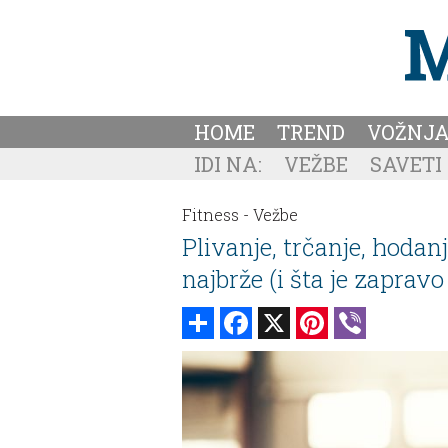
HOME
TREND
VOŽNJ
IDI NA:
VEŽBE
SAVETI
Fitness -
Vežbe
Plivanje, trčanje, hodanje
najbrže (i šta je zapravo 
Share
Facebook
X
Pinterest
Viber