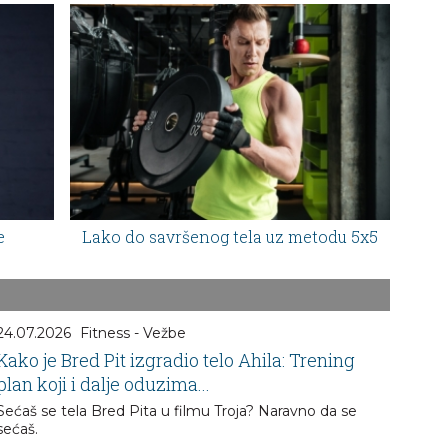
e
Lako do savršenog tela uz metodu 5x5
24.07.2026
Fitness - Vežbe
Kako je Bred Pit izgradio telo Ahila: Trening
plan koji i dalje oduzima...
Sećaš se tela Bred Pita u filmu Troja? Naravno da se
sećaš.