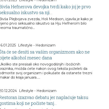
Bivša Hefnerova devojka tvrdi kako joj je prvo
seksualno iskustvo sa nji...
Bivša Plejbojeva zvezda, Holi Medison, izjavila je kako je
njeno prvo seksualno iskustvo sa Hju Hefnerom bilo
veoma traumatično...
16.01.2025
Lifestyle - Hedonizam
Šta će se desiti sa vašim organizmom ako ne
pijete alkohol mesec dana
Ukoliko ste presisali oko novogodišnjih i božićnih
praznika, možda ćete nakon ovog teksta poželeti da
odmorite svoj organizam i pokušate da ostanete trezni
makar do kraja januara.....
20.12.2024
Lifestyle - Hedonizam
Restoran izazvao debatu jer naplaćuje taksu
gostima koji ne počiste tanj...