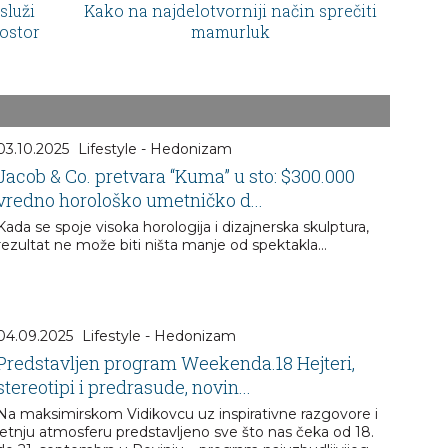
služi
Kako na najdelotvorniji način sprečiti
ostor
mamurluk
03.10.2025
Lifestyle - Hedonizam
Jacob & Co. pretvara “Kuma” u sto: $300.000
vredno horološko umetničko d...
Kada se spoje visoka horologija i dizajnerska skulptura,
rezultat ne može biti ništa manje od spektakla…
04.09.2025
Lifestyle - Hedonizam
Predstavljen program Weekenda.18 Hejteri,
stereotipi i predrasude, novin...
Na maksimirskom Vidikovcu uz inspirativne razgovore i
letnju atmosferu predstavljeno sve što nas čeka od 18.