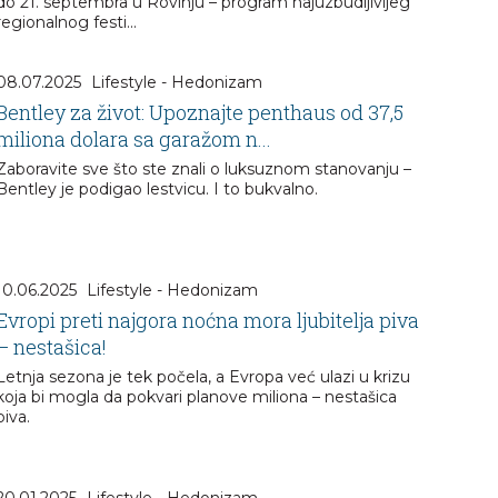
do 21. septembra u Rovinju – program najuzbudljivijeg
regionalnog festi...
08.07.2025
Lifestyle - Hedonizam
Bentley za život: Upoznajte penthaus od 37,5
miliona dolara sa garažom n...
Zaboravite sve što ste znali o luksuznom stanovanju –
Bentley je podigao lestvicu. I to bukvalno.
10.06.2025
Lifestyle - Hedonizam
Evropi preti najgora noćna mora ljubitelja piva
– nestašica!
Letnja sezona je tek počela, a Evropa već ulazi u krizu
koja bi mogla da pokvari planove miliona – nestašica
piva.
20.01.2025
Lifestyle - Hedonizam