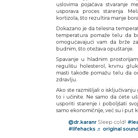
uslovima pojačava stvaranje me
usporava proces starenja. Mel
kortizola, što rezultira manje bora
Dokazano je da telesna temperatu
temperatura pomaže telu da br
omogućavajući vam da brže zas
budnim, što otežava opuštanje.
Spavanje u hladnim prostorijam
regulišu holesterol, krvnu gluko
masti takođe pomažu telu da od
zdravlju.
Ako ste razmišljali o isključivanj
to i učinite. Ne samo da ćete ušt
usporiti starenje i poboljšati sv
samo ekonomičnije, već su i put k
@dr.karanr
Sleep cold!
#le
#lifehacks
♬ original soun