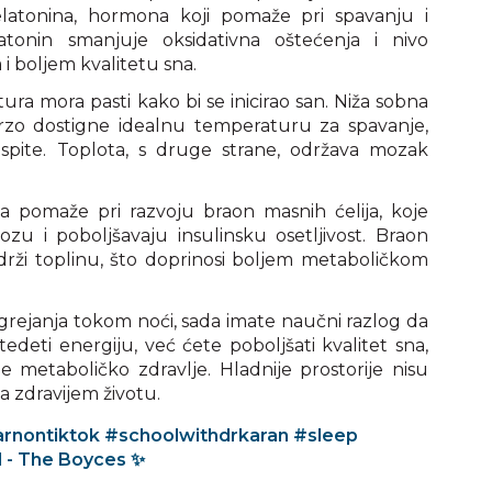
latonina, hormona koji pomaže pri spavanju i
atonin smanjuje oksidativna oštećenja i nivo
 i boljem kvalitetu sna.
ra mora pasti kako bi se inicirao san. Niža sobna
zo dostigne idealnu temperaturu za spavanje,
pite. Toplota, s druge strane, održava mozak
a pomaže pri razvoju braon masnih ćelija, koje
zu i poboljšavaju insulinsku osetljivost. Braon
rži toplinu, što doprinosi boljem metaboličkom
u grejanja tokom noći, sada imate naučni razlog da
edeti energiju, već ćete poboljšati kvalitet sna,
oje metaboličko zdravlje. Hladnije prostorije nisu
a zdravijem životu.
arnontiktok
#schoolwithdrkaran
#sleep
d - The Boyces ✨