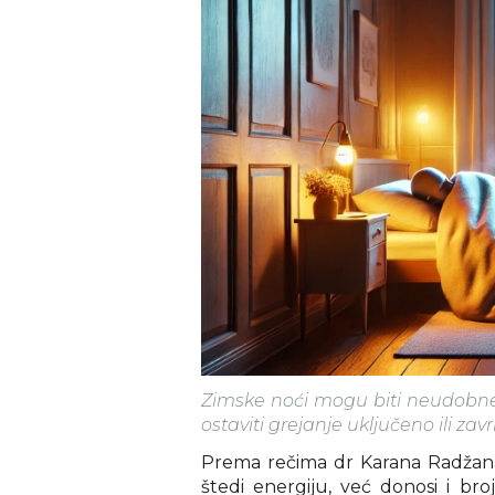
Zimske noći mogu biti neudobne
ostaviti grejanje uključeno ili zav
Prema rečima dr Karana Radžana
štedi energiju, već donosi i br