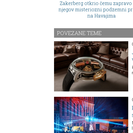
Zakerberg otkrio čemu zapravo 
njegov misteriozni podzemni pr
na Havajima
POVEZANE TEME