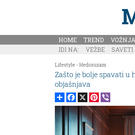
HOME
TREND
VOŽNJ
IDI NA:
VEŽBE
SAVETI
Lifestyle -
Hedonizam
Zašto je bolje spavati u
objašnjava
Share
Facebook
X
Pinterest
Viber