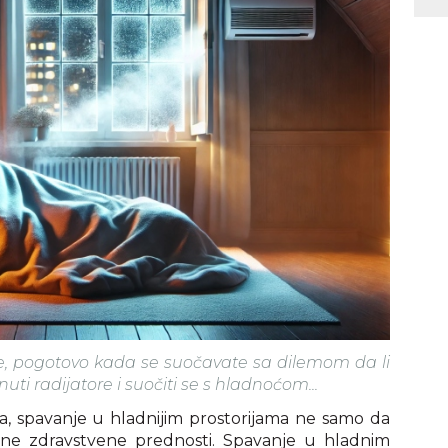
, pogotovo kada se suočavate sa dilemom da li
rnuti radijatore i suočiti se s hladnoćom...
, spavanje u hladnijim prostorijama ne samo da
ojne zdravstvene prednosti. Spavanje u hladnim