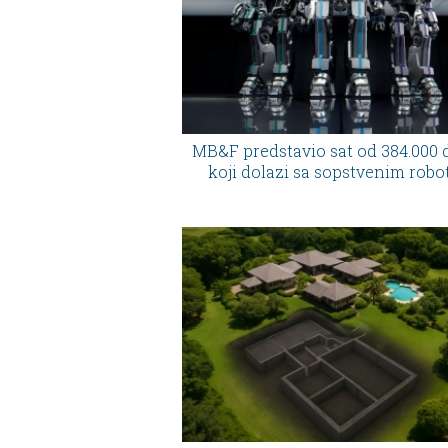
MB&F predstavio sat od 384.000 
koji dolazi sa sopstvenim rob