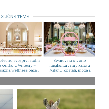
SLIČNE TEME
Swarovski otvorio
Ovo penušavo vino menja
Hidd
jglamurozniji kafić u
način na koji gledamo
Nagr
lanu: kristali, moda i
Majorku
međ
lijanski dolce vita na
jednoj adresi