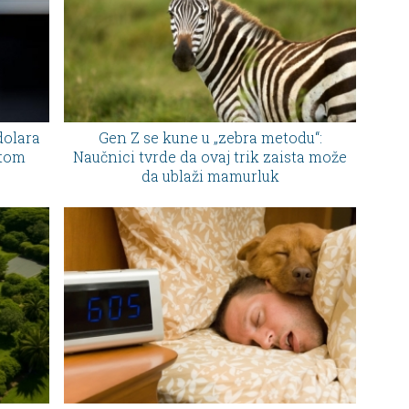
dolara
Gen Z se kune u „zebra metodu“:
otom
Naučnici tvrde da ovaj trik zaista može
da ublaži mamurluk