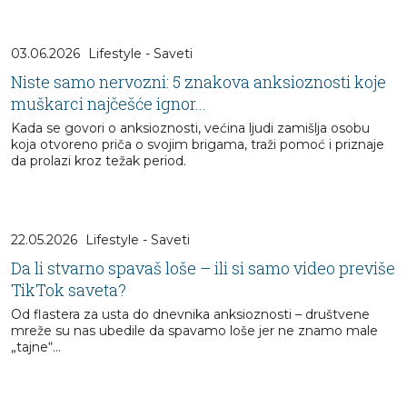
03.06.2026
Lifestyle - Saveti
Niste samo nervozni: 5 znakova anksioznosti koje
muškarci najčešće ignor...
Kada se govori o anksioznosti, većina ljudi zamišlja osobu
koja otvoreno priča o svojim brigama, traži pomoć i priznaje
da prolazi kroz težak period.
22.05.2026
Lifestyle - Saveti
Da li stvarno spavaš loše – ili si samo video previše
TikTok saveta?
Od flastera za usta do dnevnika anksioznosti – društvene
mreže su nas ubedile da spavamo loše jer ne znamo male
„tajne“…