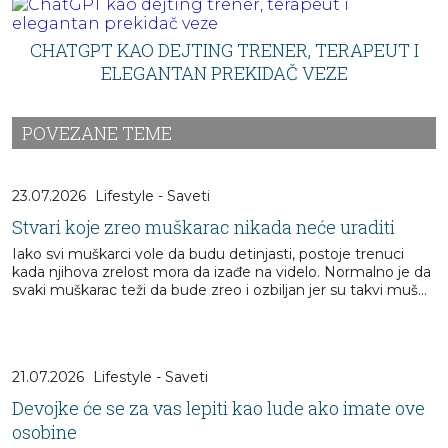
CHATGPT KAO DEJTING TRENER, TERAPEUT I
ELEGANTAN PREKIDAČ VEZE
POVEZANE TEME
23.07.2026
Lifestyle - Saveti
Stvari koje zreo muškarac nikada neće uraditi
Iako svi muškarci vole da budu detinjasti, postoje trenuci
kada njihova zrelost mora da izađe na videlo. Normalno je da
svaki muškarac teži da bude zreo i ozbiljan jer su takvi muš...
21.07.2026
Lifestyle - Saveti
Devojke će se za vas lepiti kao lude ako imate ove
osobine