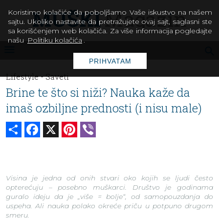
Koristimo kolačiće da poboljšamo Vaše iskustvo na našem
sajtu. Ukoliko nastavite da pretražujete ovaj sajt, saglasni ste
sa korišćenjem web kolačića. Za više informacija pogledajte
našu
Politiku kolačića
.
PRIHVATAM
Lifestyle -
Saveti
Brine te što si niži? Nauka kaže da
imaš ozbiljne prednosti (i nisu male)
Share
Facebook
X
Pinterest
Viber
Visina je jedna od onih stvari oko kojih se ljudi često
opterećuju – posebno muškarci. Društvo je godinama
guralo ideju da je „više = bolje“, od samopouzdanja do
uspeha. Ali nauka polako okreće priču u potpuno drugom
smeru.