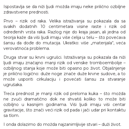
Ispostavlja se da niži ljudi možda imaju neke prilično ozbiljne
zdravstvene prednosti.
Prvo – rizik od raka. Velika istraživanja su pokazala da sa
svakih dodatnih 10 centimetara visine raste i rizik od
određenih vrsta raka. Razlog nije do kraja jasan, ali jedna od
teorija kaže da viši ljudi imaju više ćelija u telu – što povećava
šansu da dođe do mutacija. Ukratko: više „materijala“, veća
verovatnoća problema.
Druga stvar su krvni ugrušci. Istraživanja su pokazala da niži
ljudi imaju značajno manji rizik od venske tromboembolije –
ozbiljnog stanja koje može biti opasno po život. Objašnjenje
je prilično logično: duže noge znače duže krvne sudove, a to
može usporiti cirkulaciju i povećati šansu za stvaranje
ugrušaka.
Treća prednost je manji rizik od preloma kuka – što možda
ne zvuči dramatično dok ne shvatiš koliko to može biti
ozbiljno u kasnijim godinama. Viši ljudi imaju viši centar
gravitacije, što znači veći rizik od pada i jači udar pri kontaktu
sa tlom.
I onda dolazimo do možda najzanimljivije stvari – duži život.