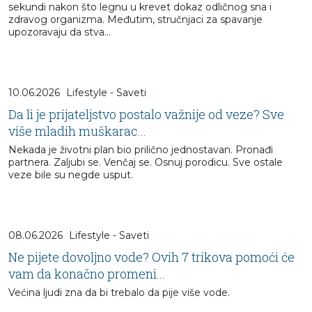
sekundi nakon što legnu u krevet dokaz odličnog sna i
zdravog organizma. Međutim, stručnjaci za spavanje
upozoravaju da stva...
10.06.2026
Lifestyle - Saveti
Da li je prijateljstvo postalo važnije od veze? Sve
više mladih muškarac...
Nekada je životni plan bio prilično jednostavan. Pronađi
partnera. Zaljubi se. Venčaj se. Osnuj porodicu. Sve ostale
veze bile su negde usput.
08.06.2026
Lifestyle - Saveti
Ne pijete dovoljno vode? Ovih 7 trikova pomoći će
vam da konačno promeni...
Većina ljudi zna da bi trebalo da pije više vode.