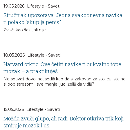
19.05.2026
Lifestyle - Saveti
Stručnjak upozorava: Jedna svakodnevna navika
ti polako "skuplja penis"
Zvuči kao šala, ali nije.
18.05.2026
Lifestyle - Saveti
Harvard otkrio: Ove četiri navike ti bukvalno tope
mozak – a praktikuješ...
Ne spavaš dovoljno, sediš kao da si zakovan za stolicu, stalno
si pod stresom i sve manje ljudi želiš da vidiš?
15.05.2026
Lifestyle - Saveti
Možda zvuči glupo, ali radi: Doktor otkriva trik koji
smiruje mozak i us...