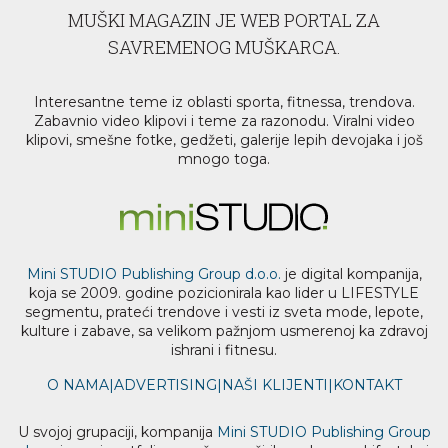
MUŠKI MAGAZIN JE WEB PORTAL ZA
SAVREMENOG MUŠKARCA.
Interesantne teme iz oblasti sporta, fitnessa, trendova.
Zabavnio video klipovi i teme za razonodu. Viralni video
klipovi, smešne fotke, gedžeti, galerije lepih devojaka i još
mnogo toga.
Mini STUDIO Publishing Group d.o.o.
je digital kompanija,
koja se 2009. godine pozicionirala kao lider u LIFESTYLE
segmentu, prateći trendove i vesti iz sveta mode, lepote,
kulture i zabave, sa velikom pažnjom usmerenoj ka zdravoj
ishrani i fitnesu.
O NAMA
|
ADVERTISING
|
NAŠI KLIJENTI
|
KONTAKT
U svojoj grupaciji, kompanija
Mini STUDIO Publishing Group