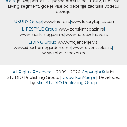
d.o.o.
je svoj portfolio uspešno proširila na Luxury, Lifestyle i
Living segment, gde je više od decenije zadržala vodeću
poziciju:
LUXURY Group
|
www.
luxlife
.rs
|
www.
luxurytopics
.com
LIFESTYLE Group
|
www.
zenski
magazin.rs
|
www.
muski
magazin.rs
|
www.
auto
exclusive.rs
LIVING Group
|
www.
moj
enterijer.rs
|
www.
ideas
homegarden.com
|
www.
fusiontables
.rs
|
www.
robotzabazen
.rs
All Rights Reserved.
| 2009 - 2026.
Copyright©
Mini
STUDIO Publishing Group. |
Uslovi korišćenja
| Developed
by
Mini STUDIO Publishing Group