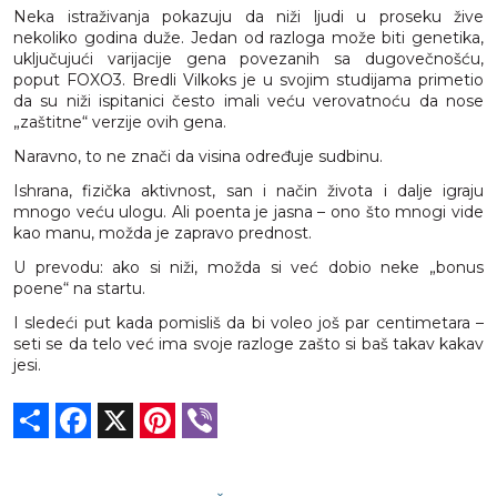
Neka istraživanja pokazuju da niži ljudi u proseku žive
nekoliko godina duže. Jedan od razloga može biti genetika,
uključujući varijacije gena povezanih sa dugovečnošću,
poput FOXO3. Bredli Vilkoks je u svojim studijama primetio
da su niži ispitanici često imali veću verovatnoću da nose
„zaštitne“ verzije ovih gena.
Naravno, to ne znači da visina određuje sudbinu.
Ishrana, fizička aktivnost, san i način života i dalje igraju
mnogo veću ulogu. Ali poenta je jasna – ono što mnogi vide
kao manu, možda je zapravo prednost.
U prevodu: ako si niži, možda si već dobio neke „bonus
poene“ na startu.
I sledeći put kada pomisliš da bi voleo još par centimetara –
seti se da telo već ima svoje razloge zašto si baš takav kakav
jesi.
Share
Facebook
X
Pinterest
Viber