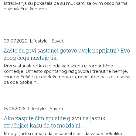
Istraživanja su pokazala da su muškarci sa ovim osobinama
najprivlačniji ženama...
09.07.2026
Lifestyle - Saveti
Zašto su prvi sastanci gotovo uvek neprijatni? Evo
zbog čega nastaje tiš...
Prvi sastanak retko izgleda kao scena iz romantične
komedije. Umesto spontanog razgovora i trenutne hemije,
mnogo češće ga obeleže nervoza, neprijatne pauze i osećaj
da obe osobe n...
15.06.2026
Lifestyle - Saveti
Ako zaspite čim spustite glavu na jastuk,
stručnjaci kažu da to možda ni...
Mnogi ljudi smatraju da je sposobnost da zaspe nekoliko