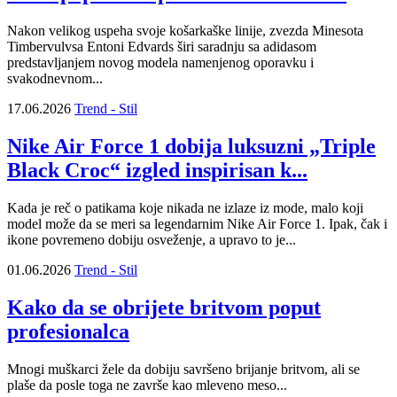
Nakon velikog uspeha svoje košarkaške linije, zvezda Minesota
Timbervulvsa Entoni Edvards širi saradnju sa adidasom
predstavljanjem novog modela namenjenog oporavku i
svakodnevnom...
17.06.2026
Trend - Stil
Nike Air Force 1 dobija luksuzni „Triple
Black Croc“ izgled inspirisan k...
Kada je reč o patikama koje nikada ne izlaze iz mode, malo koji
model može da se meri sa legendarnim Nike Air Force 1. Ipak, čak i
ikone povremeno dobiju osveženje, a upravo to je...
01.06.2026
Trend - Stil
Kako da se obrijete britvom poput
profesionalca
Mnogi muškarci žele da dobiju savršeno brijanje britvom, ali se
plaše da posle toga ne završe kao mleveno meso...