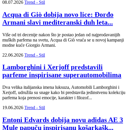
08.07.2026
Trend - Stil
Acqua di Giò dobija novo lice: Đorđo
Armani slavi mediteranski duh leta...
Više od tri decenije nakon što je postao jedan od najprodavanijih
muških parfema na svetu, Acqua di Giò vraća se u novoj kampanji
modne kuće Giorgio Armani.
22.06.2026
Trend - Stil
Lamborghini i Xerjoff predstavili
parfeme inspirisane superautomobilima
Dva velika italijanska imena luksuza, Automobili Lamborghini i
Xerjoff, udružila su snage kako bi predstavila jedinstvenu kolekciju
parfema koja prenosi emocije, karakter i filozof...
19.06.2026
Trend - Stil
Entoni Edvards dobija novu adidas AE 3
Mule papuču inspirisanu košarkašk...