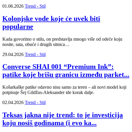
01.06.2026
Trend - Stil
Kolonjske vode koje će uvek biti
popularne
Kada govorimo o stilu, on predstavlja mnogo više od odeće koju
nosite, sata, obuće i drugih sitnica…
29.04.2026
Trend - Stil
Converse SHAI 001 “Premium Ink”:
patike koje brišu granicu između parket...
Košarkaške patike odavno nisu samo za teren – ali novi model koji
potpisuje Šej Gildžus-Aleksander ide korak dalje.
02.04.2026
Trend - Stil
Teksas jakna nije trend: to je investicija
koju nosiš godinama (i evo ka...