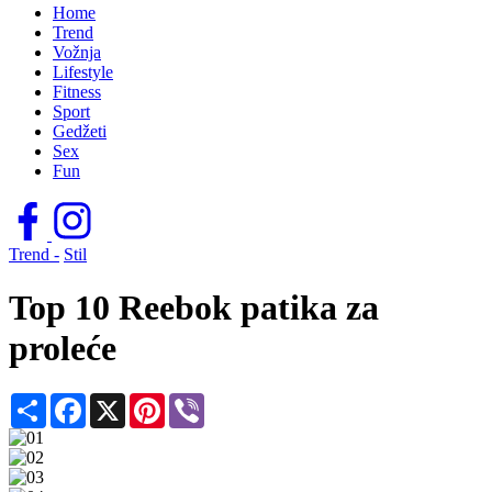
Home
Trend
Vožnja
Lifestyle
Fitness
Sport
Gedžeti
Sex
Fun
Trend -
Stil
Top 10 Reebok patika za
proleće
Share
Facebook
X
Pinterest
Viber