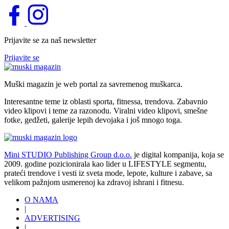
Prijavite se za naš newsletter
Prijavite se
Muški magazin je web portal za savremenog muškarca.
Interesantne teme iz oblasti sporta, fitnessa, trendova. Zabavnio
video klipovi i teme za razonodu. Viralni video klipovi, smešne
fotke, gedžeti, galerije lepih devojaka i još mnogo toga.
Mini STUDIO Publishing Group d.o.o.
je digital kompanija, koja se
2009. godine pozicionirala kao lider u LIFESTYLE segmentu,
prateći trendove i vesti iz sveta mode, lepote, kulture i zabave, sa
velikom pažnjom usmerenoj ka zdravoj ishrani i fitnesu.
O NAMA
|
ADVERTISING
|