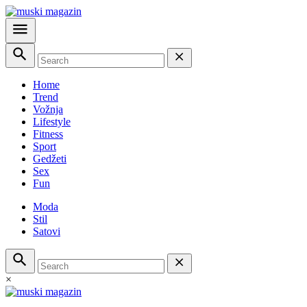
Home
Trend
Vožnja
Lifestyle
Fitness
Sport
Gedžeti
Sex
Fun
Moda
Stil
Satovi
×