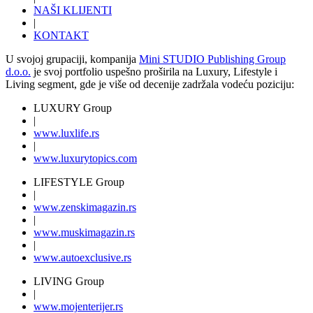
NAŠI KLIJENTI
|
KONTAKT
U svojoj grupaciji, kompanija
Mini STUDIO Publishing Group
d.o.o.
je svoj portfolio uspešno proširila na Luxury, Lifestyle i
Living segment, gde je više od decenije zadržala vodeću poziciju:
LUXURY Group
|
www.
luxlife
.rs
|
www.
luxurytopics
.com
LIFESTYLE Group
|
www.
zenski
magazin.rs
|
www.
muski
magazin.rs
|
www.
auto
exclusive.rs
LIVING Group
|
www.
moj
enterijer.rs