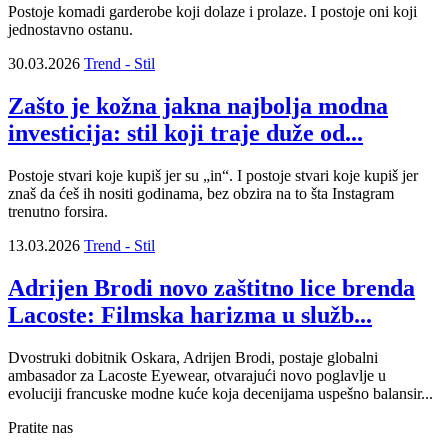
Postoje komadi garderobe koji dolaze i prolaze. I postoje oni koji
jednostavno ostanu.
30.03.2026
Trend - Stil
Zašto je kožna jakna najbolja modna
investicija: stil koji traje duže od...
Postoje stvari koje kupiš jer su „in“. I postoje stvari koje kupiš jer
znaš da ćeš ih nositi godinama, bez obzira na to šta Instagram
trenutno forsira.
13.03.2026
Trend - Stil
Adrijen Brodi novo zaštitno lice brenda
Lacoste: Filmska harizma u služb...
Dvostruki dobitnik Oskara, Adrijen Brodi, postaje globalni
ambasador za Lacoste Eyewear, otvarajući novo poglavlje u
evoluciji francuske modne kuće koja decenijama uspešno balansir...
Pratite nas