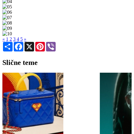
«
1
2
3
4
5
»
Share
Facebook
X
Pinterest
Viber
Slične teme