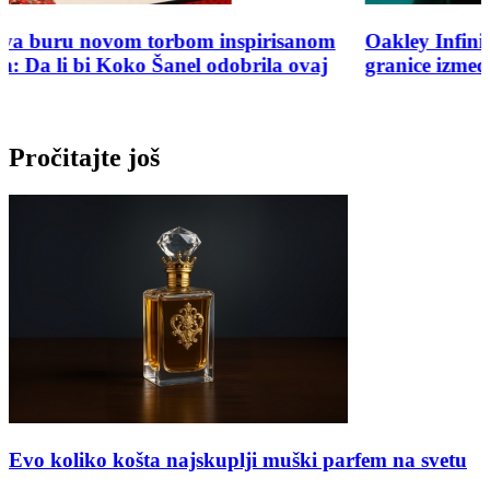
Oakley Infiniloop: Futurističke naočare koje brišu
granice između tehnologije i dizajna
Pročitajte još
Evo koliko košta najskuplji muški parfem na svetu