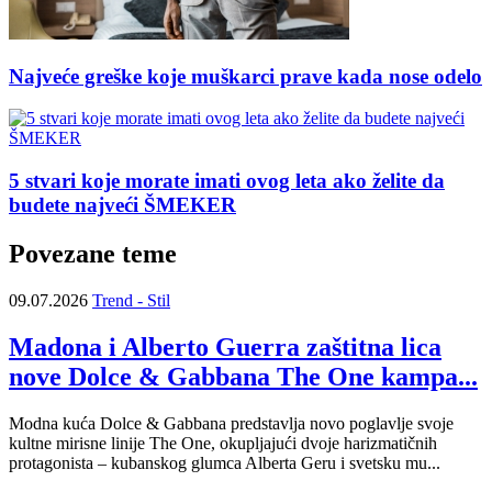
Najveće greške koje muškarci prave kada nose odelo
5 stvari koje morate imati ovog leta ako želite da
budete najveći ŠMEKER
Povezane teme
09.07.2026
Trend - Stil
Madona i Alberto Guerra zaštitna lica
nove Dolce & Gabbana The One kampa...
Modna kuća Dolce & Gabbana predstavlja novo poglavlje svoje
kultne mirisne linije The One, okupljajući dvoje harizmatičnih
protagonista – kubanskog glumca Alberta Geru i svetsku mu...