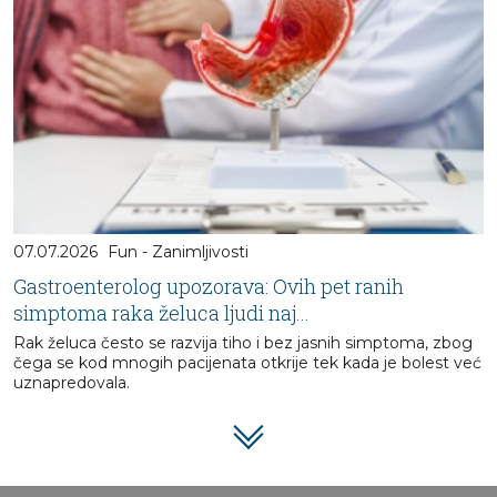
07.07.2026
Fun - Zanimljivosti
Gastroenterolog upozorava: Ovih pet ranih
simptoma raka želuca ljudi naj...
Rak želuca često se razvija tiho i bez jasnih simptoma, zbog
čega se kod mnogih pacijenata otkrije tek kada je bolest već
uznapredovala.