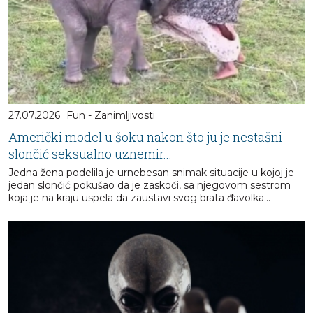
27.07.2026
Fun - Zanimljivosti
Američki model u šoku nakon što ju je nestašni
slončić seksualno uznemir...
Jedna žena podelila je urnebesan snimak situacije u kojoj je
jedan slončić pokušao da je zaskoči, sa njegovom sestrom
koja je na kraju uspela da zaustavi svog brata đavolka...