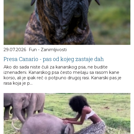
29.07.2026
Fun - Zanimljivosti
Presa Canario - pas od kojeg zastaje dah
Ako do sada niste čuli za kanarskog psa, ne budite
iznenađeni. Kanarskog psa često mešaju sa rasom kane
korso, ali je ipak reč o potpuno drugoj rasi. Kanarski pas je
rasa koja je p...