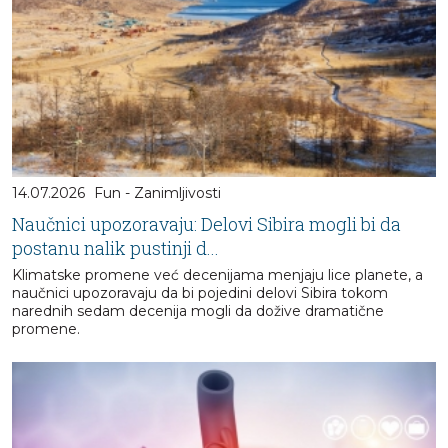
14.07.2026
Fun - Zanimljivosti
Naučnici upozoravaju: Delovi Sibira mogli bi da
postanu nalik pustinji d...
Klimatske promene već decenijama menjaju lice planete, a
naučnici upozoravaju da bi pojedini delovi Sibira tokom
narednih sedam decenija mogli da dožive dramatične
promene.