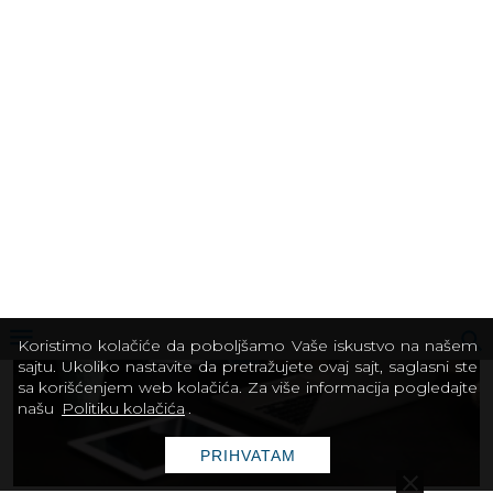
Share
Facebook
X
Pinterest
Viber
PROČITAJTE JOŠ