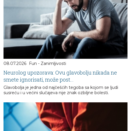
08.07.2026
Fun - Zanimljivosti
Neurolog upozorava: Ovu glavobolju nikada ne
smete ignorisati, može post...
Glavobolja je jedna od najčešćih tegoba sa kojom se ljudi
susreću i u većini slučajeva nije znak ozbiljne bolesti.