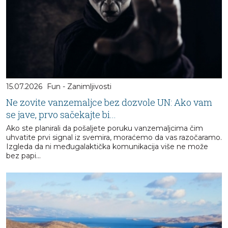
15.07.2026
Fun - Zanimljivosti
Ne zovite vanzemaljce bez dozvole UN: Ako vam
se jave, prvo sačekajte bi...
Ako ste planirali da pošaljete poruku vanzemaljcima čim
uhvatite prvi signal iz svemira, moraćemo da vas razočaramo.
Izgleda da ni međugalaktička komunikacija više ne može
bez papi...