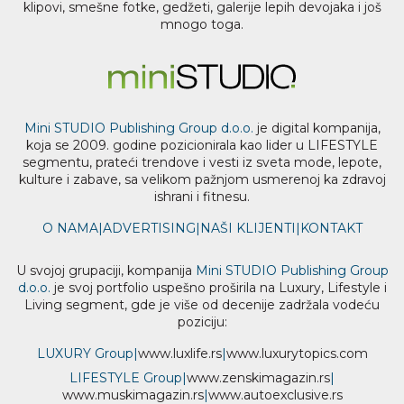
klipovi, smešne fotke, gedžeti, galerije lepih devojaka i još
mnogo toga.
Mini STUDIO Publishing Group d.o.o.
je digital kompanija,
koja se 2009. godine pozicionirala kao lider u LIFESTYLE
segmentu, prateći trendove i vesti iz sveta mode, lepote,
kulture i zabave, sa velikom pažnjom usmerenoj ka zdravoj
ishrani i fitnesu.
O NAMA
|
ADVERTISING
|
NAŠI KLIJENTI
|
KONTAKT
U svojoj grupaciji, kompanija
Mini STUDIO Publishing Group
d.o.o.
je svoj portfolio uspešno proširila na Luxury, Lifestyle i
Living segment, gde je više od decenije zadržala vodeću
poziciju:
LUXURY Group
|
www.
luxlife
.rs
|
www.
luxurytopics
.com
LIFESTYLE Group
|
www.
zenski
magazin.rs
|
www.
muski
magazin.rs
|
www.
auto
exclusive.rs