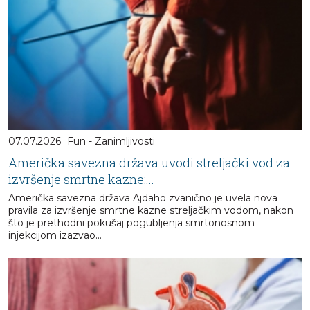
07.07.2026
Fun - Zanimljivosti
Američka savezna država uvodi streljački vod za
izvršenje smrtne kazne:...
Američka savezna država Ajdaho zvanično je uvela nova
pravila za izvršenje smrtne kazne streljačkim vodom, nakon
što je prethodni pokušaj pogubljenja smrtonosnom
injekcijom izazvao...