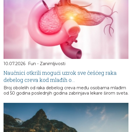
10.07.2026
Fun - Zanimljivosti
Naučnici otkrili mogući uzrok sve češćeg raka
debelog creva kod mlađih o...
Broj obolelih od raka debelog creva među osobama mlađim
od 50 godina poslednjih godina zabrinjava lekare širom sveta.