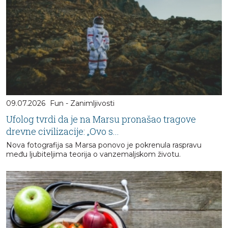
09.07.2026
Fun - Zanimljivosti
Ufolog tvrdi da je na Marsu pronašao tragove
drevne civilizacije: „Ovo s...
Nova fotografija sa Marsa ponovo je pokrenula raspravu
među ljubiteljima teorija o vanzemaljskom životu.