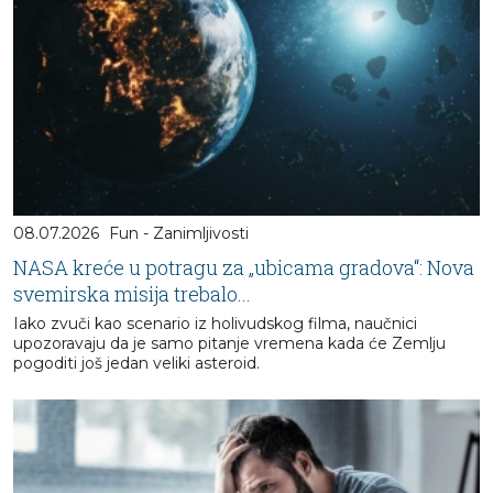
08.07.2026
Fun - Zanimljivosti
NASA kreće u potragu za „ubicama gradova“: Nova
svemirska misija trebalo...
Iako zvuči kao scenario iz holivudskog filma, naučnici
upozoravaju da je samo pitanje vremena kada će Zemlju
pogoditi još jedan veliki asteroid.