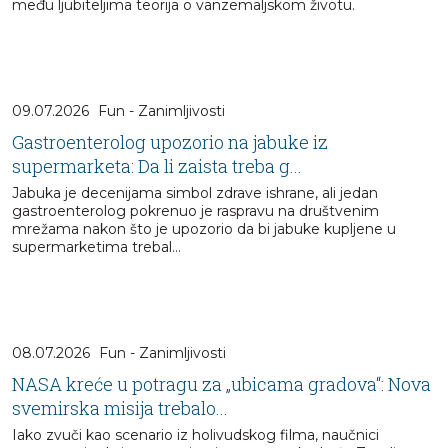
među ljubiteljima teorija o vanzemaljskom životu.
09.07.2026
Fun - Zanimljivosti
Gastroenterolog upozorio na jabuke iz
supermarketa: Da li zaista treba g...
Jabuka je decenijama simbol zdrave ishrane, ali jedan
gastroenterolog pokrenuo je raspravu na društvenim
mrežama nakon što je upozorio da bi jabuke kupljene u
supermarketima trebal...
08.07.2026
Fun - Zanimljivosti
NASA kreće u potragu za „ubicama gradova“: Nova
svemirska misija trebalo...
Iako zvuči kao scenario iz holivudskog filma, naučnici