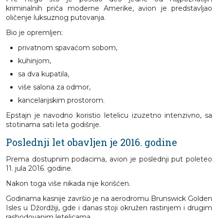
kriminalnih priča moderne Amerike, avion je predstavljao
oličenje luksuznog putovanja.
Bio je opremljen:
privatnom spavaćom sobom,
kuhinjom,
sa dva kupatila,
više salona za odmor,
kancelarijskim prostorom.
Epstajn je navodno koristio letelicu izuzetno intenzivno, sa
stotinama sati leta godišnje.
Poslednji let obavljen je 2016. godine
Prema dostupnim podacima, avion je poslednji put poleteo
11. jula 2016. godine.
Nakon toga više nikada nije korišćen.
Godinama kasnije završio je na aerodromu Brunswick Golden
Isles u Džordžiji, gde i danas stoji okružen rastinjem i drugim
rashodovanim letelicama.