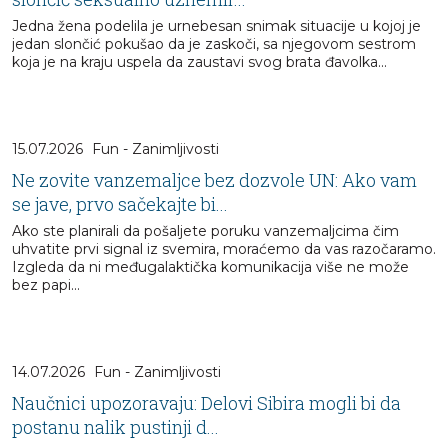
Jedna žena podelila je urnebesan snimak situacije u kojoj je
jedan slončić pokušao da je zaskoči, sa njegovom sestrom
koja je na kraju uspela da zaustavi svog brata đavolka...
15.07.2026
Fun - Zanimljivosti
Ne zovite vanzemaljce bez dozvole UN: Ako vam
se jave, prvo sačekajte bi...
Ako ste planirali da pošaljete poruku vanzemaljcima čim
uhvatite prvi signal iz svemira, moraćemo da vas razočaramo.
Izgleda da ni međugalaktička komunikacija više ne može
bez papi...
14.07.2026
Fun - Zanimljivosti
Naučnici upozoravaju: Delovi Sibira mogli bi da
postanu nalik pustinji d...