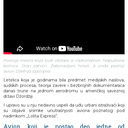
Postoje mesta koja ljudi obilaze iz radoznalosti. Napuštene
bolnice. Stari zatvori. Zaboravljeni hoteli. A onda postoji
avion Džefrija Epstajna.
Letelica koja je godinama bila predmet medijskih naslova,
sudskih procesa, teorija zavere i bezbrojnih dokumentaraca
danas trune na jednom aerodromu u američkoj saveznoj
državi Džordžiji.
I upravo su u nju nedavno uspeli da uđu urbani istraživači koji
su objavili snimke unutrašnjosti aviona poznatog pod
nadimkom „Lolita Express“.
Avion koji je postao deo jedne od