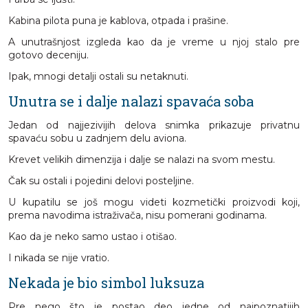
Kabina pilota puna je kablova, otpada i prašine.
A unutrašnjost izgleda kao da je vreme u njoj stalo pre
gotovo deceniju.
Ipak, mnogi detalji ostali su netaknuti.
Unutra se i dalje nalazi spavaća soba
Jedan od najjezivijih delova snimka prikazuje privatnu
spavaću sobu u zadnjem delu aviona.
Krevet velikih dimenzija i dalje se nalazi na svom mestu.
Čak su ostali i pojedini delovi posteljine.
U kupatilu se još mogu videti kozmetički proizvodi koji,
prema navodima istraživača, nisu pomerani godinama.
Kao da je neko samo ustao i otišao.
I nikada se nije vratio.
Nekada je bio simbol luksuza
Pre nego što je postao deo jedne od najpoznatijih