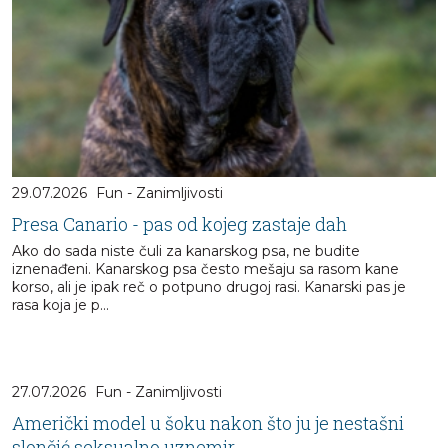
29.07.2026
Fun - Zanimljivosti
Presa Canario - pas od kojeg zastaje dah
Ako do sada niste čuli za kanarskog psa, ne budite
iznenađeni. Kanarskog psa često mešaju sa rasom kane
korso, ali je ipak reč o potpuno drugoj rasi. Kanarski pas je
rasa koja je p...
27.07.2026
Fun - Zanimljivosti
Američki model u šoku nakon što ju je nestašni
slončić seksualno uznemir...