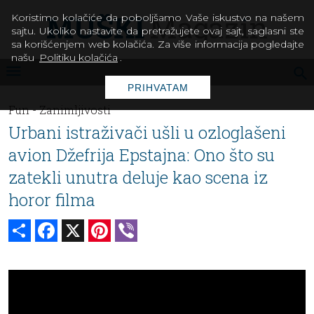
Koristimo kolačiće da poboljšamo Vaše iskustvo na našem
sajtu. Ukoliko nastavite da pretražujete ovaj sajt, saglasni ste
sa korišćenjem web kolačića. Za više informacija pogledajte
našu
Politiku kolačića
.
PRIHVATAM
Fun -
Zanimljivosti
Urbani istraživači ušli u ozloglašeni
avion Džefrija Epstajna: Ono što su
zatekli unutra deluje kao scena iz
horor filma
Share
Facebook
X
Pinterest
Viber