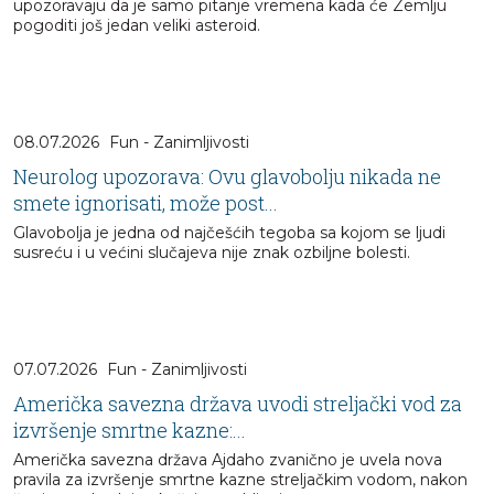
upozoravaju da je samo pitanje vremena kada će Zemlju
pogoditi još jedan veliki asteroid.
08.07.2026
Fun - Zanimljivosti
Neurolog upozorava: Ovu glavobolju nikada ne
smete ignorisati, može post...
Glavobolja je jedna od najčešćih tegoba sa kojom se ljudi
susreću i u većini slučajeva nije znak ozbiljne bolesti.
07.07.2026
Fun - Zanimljivosti
Američka savezna država uvodi streljački vod za
izvršenje smrtne kazne:...
Američka savezna država Ajdaho zvanično je uvela nova
pravila za izvršenje smrtne kazne streljačkim vodom, nakon