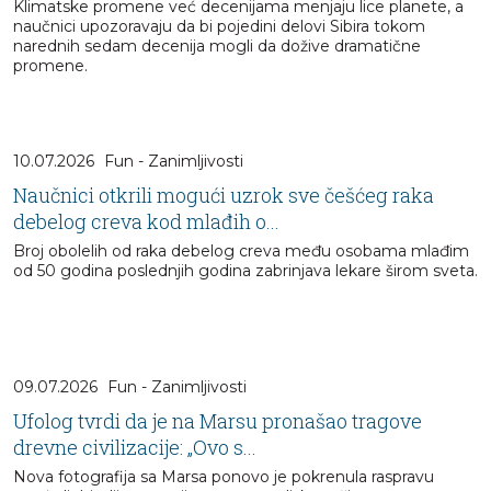
Klimatske promene već decenijama menjaju lice planete, a
naučnici upozoravaju da bi pojedini delovi Sibira tokom
narednih sedam decenija mogli da dožive dramatične
promene.
10.07.2026
Fun - Zanimljivosti
Naučnici otkrili mogući uzrok sve češćeg raka
debelog creva kod mlađih o...
Broj obolelih od raka debelog creva među osobama mlađim
od 50 godina poslednjih godina zabrinjava lekare širom sveta.
09.07.2026
Fun - Zanimljivosti
Ufolog tvrdi da je na Marsu pronašao tragove
drevne civilizacije: „Ovo s...
Nova fotografija sa Marsa ponovo je pokrenula raspravu