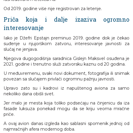
Od 2019. godine više nije registrovan za letenje.
Priča koja i dalje izaziva ogromno
interesovanje
Iako je Džefri Epstajn preminuo 2019. godine dok je čekao
suđenje u njujorškom zatvoru, interesovanje javnosti za
slučaj ne jenjava.
Njegova dugogodišnja saradnica Gislejn Maksvel osuđena je
2021. godine i trenutno služi zatvorsku kaznu od 20 godina.
U međuvremenu, svaki novi dokument, fotografija ili snimak
povezan sa slučajem privlači ogromnu pažnju javnosti.
Upravo zato su i kadrovi iz napuštenog aviona za samo
nekoliko dana obišli svet.
Jer malo je mesta koja toliko podsećaju na činjenicu da iza
fasade luksuza ponekad mogu da se kriju veoma mračne
priče.
A ovaj avion danas izgleda kao sablasni spomenik jednoj od
najmračnijih afera modernog doba.