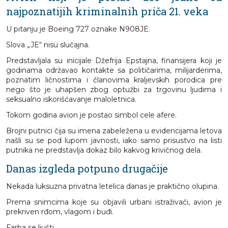
najpoznatijih kriminalnih priča 21. veka
U pitanju je Boeing 727 oznake N908JE.
Slova „JE“ nisu slučajna.
Predstavljala su inicijale Džefrija Epstajna, finansijera koji je
godinama održavao kontakte sa političarima, milijarderima,
poznatim ličnostima i članovima kraljevskih porodica pre
nego što je uhapšen zbog optužbi za trgovinu ljudima i
seksualno iskorišćavanje maloletnica.
Tokom godina avion je postao simbol cele afere.
Brojni putnici čija su imena zabeležena u evidencijama letova
našli su se pod lupom javnosti, iako samo prisustvo na listi
putnika ne predstavlja dokaz bilo kakvog krivičnog dela.
Danas izgleda potpuno drugačije
Nekada luksuzna privatna letelica danas je praktično olupina.
Prema snimcima koje su objavili urbani istraživači, avion je
prekriven rđom, vlagom i buđi.
Farba se ljušti.