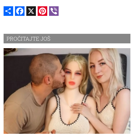
Share
Facebook
X
Pinterest
Viber
PROČITAJTE JOŠ