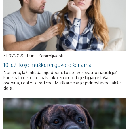
31.07.2026
Fun - Zanimljivosti
10 laži koje muškarci govore ženama
Naravno, laž nikada nije dobra, to ste verovatno naučili još
kao malo dete, ali ipak, iako znamo da je laganje loša
osobina, i dalje to radimo. Muškarcima je jednostavno lakše
da s...