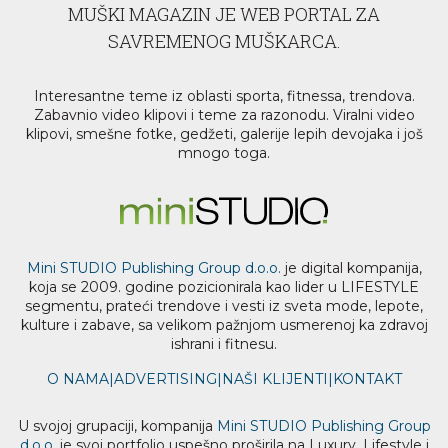
MUŠKI MAGAZIN JE WEB PORTAL ZA
SAVREMENOG MUŠKARCA.
Interesantne teme iz oblasti sporta, fitnessa, trendova.
Zabavnio video klipovi i teme za razonodu. Viralni video
klipovi, smešne fotke, gedžeti, galerije lepih devojaka i još
mnogo toga.
Mini STUDIO Publishing Group d.o.o.
je digital kompanija,
koja se 2009. godine pozicionirala kao lider u LIFESTYLE
segmentu, prateći trendove i vesti iz sveta mode, lepote,
kulture i zabave, sa velikom pažnjom usmerenoj ka zdravoj
ishrani i fitnesu.
O NAMA
|
ADVERTISING
|
NAŠI KLIJENTI
|
KONTAKT
U svojoj grupaciji, kompanija
Mini STUDIO Publishing Group
d.o.o.
je svoj portfolio uspešno proširila na Luxury, Lifestyle i