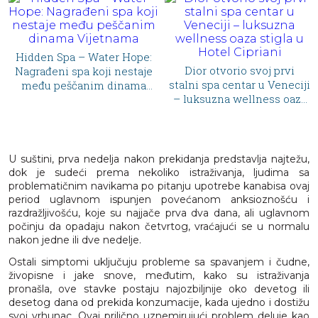
a – Water Hope:
Dior otvorio svoj prvi
spa koji nestaje
stalni spa centar u Veneciji
ščanim dinama
– luksuzna wellness oaza
ijetnama
Dior otv
stigla u Hotel Cipriani
luksuza na S
spa gde se
sa snago
U suštini, prva nedelja nakon prekidanja predstavlja najtežu,
dok je sudeći prema nekoliko istraživanja, ljudima sa
problematičnim navikama po pitanju upotrebe kanabisa ovaj
period uglavnom ispunjen povećanom anksioznošću i
razdražljivošću, koje su najjače prva dva dana, ali uglavnom
počinju da opadaju nakon četvrtog, vraćajući se u normalu
nakon jedne ili dve nedelje.
Ostali simptomi uključuju probleme sa spavanjem i čudne,
živopisne i jake snove, međutim, kako su istraživanja
pronašla, ove stavke postaju najozbiljnije oko devetog ili
desetog dana od prekida konzumacije, kada ujedno i dostižu
svoj vrhunac. Ovaj prilično uznemirujući problem deluje kao