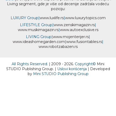
Living segment, gde je više od decenije zadržala vodeću
poziciju:
LUXURY Group
|
www.
luxlife
.rs
|
www.
luxurytopics
.com
LIFESTYLE Group
|
www.
zenski
magazin.rs
|
www.
muski
magazin.rs
|
www.
auto
exclusive.rs
LIVING Group
|
www.
moj
enterijer.rs
|
www.
ideas
homegarden.com
|
www.
fusiontables
.rs
|
www.
robotzabazen
.rs
All Rights Reserved.
| 2009 - 2026.
Copyright©
Mini
STUDIO Publishing Group. |
Uslovi korišćenja
| Developed
by
Mini STUDIO Publishing Group