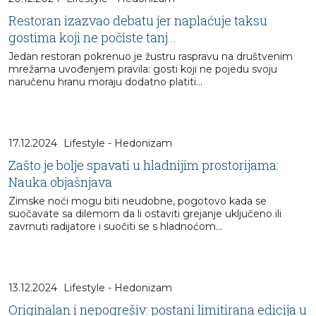
Restoran izazvao debatu jer naplaćuje taksu
gostima koji ne počiste tanj...
Jedan restoran pokrenuo je žustru raspravu na društvenim
mrežama uvođenjem pravila: gosti koji ne pojedu svoju
naručenu hranu moraju dodatno platiti...
17.12.2024
Lifestyle - Hedonizam
Zašto je bolje spavati u hladnijim prostorijama:
Nauka objašnjava
Zimske noći mogu biti neudobne, pogotovo kada se
suočavate sa dilemom da li ostaviti grejanje uključeno ili
zavrnuti radijatore i suočiti se s hladnoćom...
13.12.2024
Lifestyle - Hedonizam
Originalan i nepogrešiv: postani limitirana edicija u