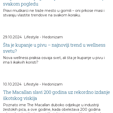
svakom pogledu
Pravi muškarci ne traže mesto u gomili – oni prkose masi i
stvaraju vlastite trendove na svakom koraku.
29.10.2024
Lifestyle - Hedonizam
Šta je kupanje u pivu – najnoviji trend u wellness
svetu?
Nova wellness praksa osvaja svet, ali šta je kupanje u pivu i
ima li ikakvih koristi?
10.10.2024
Lifestyle - Hedonizam
The Macallan slavi 200 godina uz rekordno izdanje
škotskog viskija
Poznato ime The Macallan duboko odjekuje u industriji
žestokih pića, a ove godine, kada obeležava 200 godina