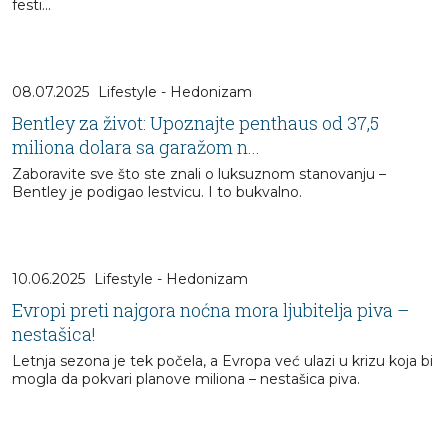
festi...
08.07.2025
Lifestyle - Hedonizam
Bentley za život: Upoznajte penthaus od 37,5
miliona dolara sa garažom n...
Zaboravite sve što ste znali o luksuznom stanovanju –
Bentley je podigao lestvicu. I to bukvalno.
10.06.2025
Lifestyle - Hedonizam
Evropi preti najgora noćna mora ljubitelja piva –
nestašica!
Letnja sezona je tek počela, a Evropa već ulazi u krizu koja bi
mogla da pokvari planove miliona – nestašica piva.