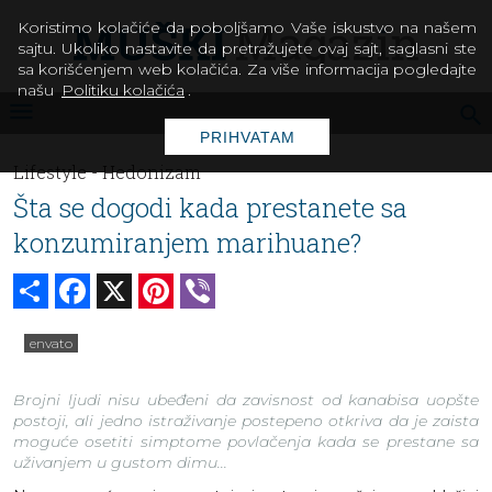
Koristimo kolačiće da poboljšamo Vaše iskustvo na našem
sajtu. Ukoliko nastavite da pretražujete ovaj sajt, saglasni ste
sa korišćenjem web kolačića. Za više informacija pogledajte
našu
Politiku kolačića
.
PRIHVATAM
Lifestyle -
Hedonizam
Šta se dogodi kada prestanete sa
konzumiranjem marihuane?
Share
Facebook
X
Pinterest
Viber
envato
Brojni ljudi nisu ubeđeni da zavisnost od kanabisa uopšte
postoji, ali jedno istraživanje postepeno otkriva da je zaista
moguće osetiti simptome povlačenja kada se prestane sa
uživanjem u gustom dimu...