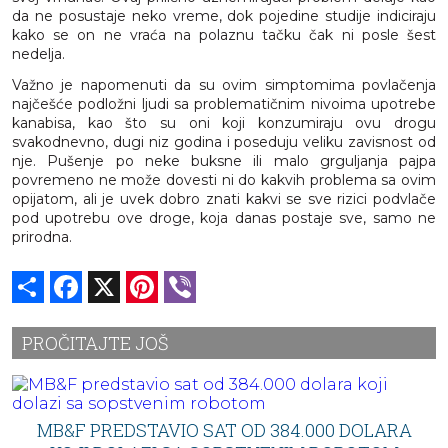
da ne posustaje neko vreme, dok pojedine studije indiciraju
kako se on ne vraća na polaznu tačku čak ni posle šest
nedelja.
Važno je napomenuti da su ovim simptomima povlačenja
najčešće podložni ljudi sa problematičnim nivoima upotrebe
kanabisa, kao što su oni koji konzumiraju ovu drogu
svakodnevno, dugi niz godina i poseduju veliku zavisnost od
nje. Pušenje po neke buksne ili malo grguljanja pajpa
povremeno ne može dovesti ni do kakvih problema sa ovim
opijatom, ali je uvek dobro znati kakvi se sve rizici podvlače
pod upotrebu ove droge, koja danas postaje sve, samo ne
prirodna.
Share
Facebook
X
Pinterest
Viber
PROČITAJTE JOŠ
MB&F PREDSTAVIO SAT OD 384.000 DOLARA