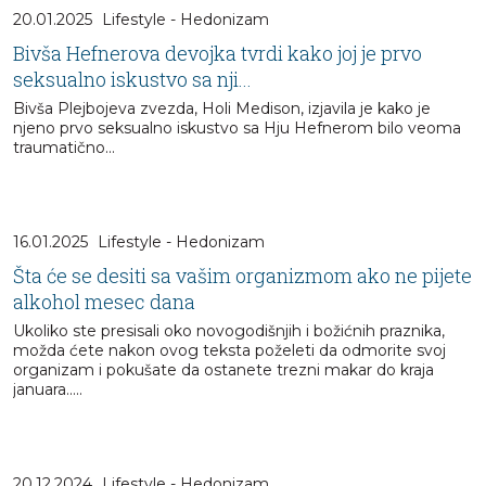
20.01.2025
Lifestyle - Hedonizam
Bivša Hefnerova devojka tvrdi kako joj je prvo
seksualno iskustvo sa nji...
Bivša Plejbojeva zvezda, Holi Medison, izjavila je kako je
njeno prvo seksualno iskustvo sa Hju Hefnerom bilo veoma
traumatično...
16.01.2025
Lifestyle - Hedonizam
Šta će se desiti sa vašim organizmom ako ne pijete
alkohol mesec dana
Ukoliko ste presisali oko novogodišnjih i božićnih praznika,
možda ćete nakon ovog teksta poželeti da odmorite svoj
organizam i pokušate da ostanete trezni makar do kraja
januara.....
20.12.2024
Lifestyle - Hedonizam