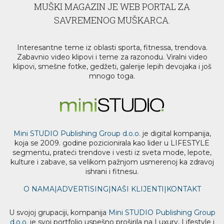
MUŠKI MAGAZIN JE WEB PORTAL ZA
SAVREMENOG MUŠKARCA.
Interesantne teme iz oblasti sporta, fitnessa, trendova.
Zabavnio video klipovi i teme za razonodu. Viralni video
klipovi, smešne fotke, gedžeti, galerije lepih devojaka i još
mnogo toga.
Mini STUDIO Publishing Group d.o.o.
je digital kompanija,
koja se 2009. godine pozicionirala kao lider u LIFESTYLE
segmentu, prateći trendove i vesti iz sveta mode, lepote,
kulture i zabave, sa velikom pažnjom usmerenoj ka zdravoj
ishrani i fitnesu.
O NAMA
|
ADVERTISING
|
NAŠI KLIJENTI
|
KONTAKT
U svojoj grupaciji, kompanija
Mini STUDIO Publishing Group
d.o.o.
je svoj portfolio uspešno proširila na Luxury, Lifestyle i