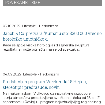
POVEZANE TEME
03.10.2025
Lifestyle - Hedonizam
Jacob & Co. pretvara “Kuma” u sto: $300.000 vredno
horološko umetničko d...
Kada se spoje visoka horologija i dizajnerska skulptura,
rezultat ne može biti ništa manje od spektakla…
04.09.2025
Lifestyle - Hedonizam
Predstavljen program Weekenda.18 Hejteri,
stereotipi i predrasude, novin...
Na maksimirskom Vidikovcu uz inspirativne razgovore i
letnju atmosferu predstavljeno sve što nas čeka od 18. do 21.
septembra u Rovinju – program najuzbudljivijeg regionalnog