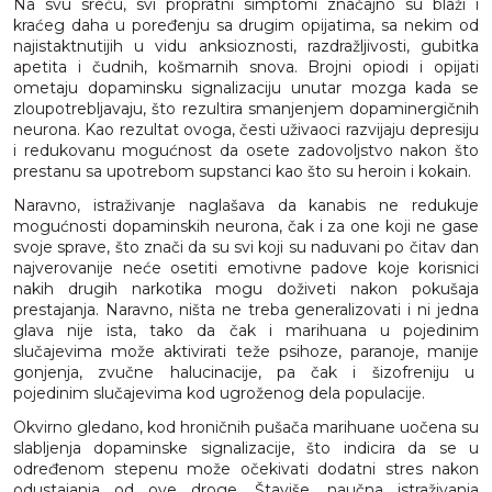
Na svu sreću, svi propratni simptomi značajno su blaži i
kraćeg daha u poređenju sa drugim opijatima, sa nekim od
najistaktnutijih u vidu anksioznosti, razdražljivosti, gubitka
apetita i čudnih, košmarnih snova. Brojni opiodi i opijati
ometaju dopaminsku signalizaciju unutar mozga kada se
zloupotrebljavaju, što rezultira smanjenjem dopaminergičnih
neurona. Kao rezultat ovoga, česti uživaoci razvijaju depresiju
i redukovanu mogućnost da osete zadovoljstvo nakon što
prestanu sa upotrebom supstanci kao što su heroin i kokain.
Naravno, istraživanje naglašava da kanabis ne redukuje
mogućnosti dopaminskih neurona, čak i za one koji ne gase
svoje sprave, što znači da su svi koji su naduvani po čitav dan
najverovanije neće osetiti emotivne padove koje korisnici
nakih drugih narkotika mogu doživeti nakon pokušaja
prestajanja. Naravno, ništa ne treba generalizovati i ni jedna
glava nije ista, tako da čak i marihuana u pojedinim
slučajevima može aktivirati teže psihoze, paranoje, manije
gonjenja, zvučne halucinacije, pa čak i šizofreniju u
pojedinim slučajevima kod ugroženog dela populacije.
Okvirno gledano, kod hroničnih pušača marihuane uočena su
slabljenja dopaminske signalizacije, što indicira da se u
određenom stepenu može očekivati dodatni stres nakon
odustajanja od ove droge. Štaviše, naučna istraživanja