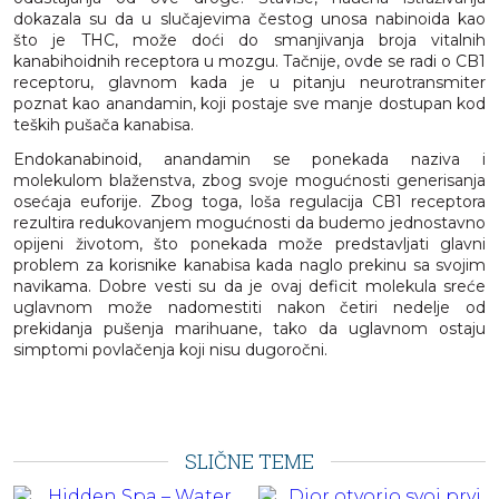
dokazala su da u slučajevima čestog unosa nabinoida kao
što je THC, može doći do smanjivanja broja vitalnih
kanabihoidnih receptora u mozgu. Tačnije, ovde se radi o CB1
receptoru, glavnom kada je u pitanju neurotransmiter
poznat kao anandamin, koji postaje sve manje dostupan kod
teških pušača kanabisa.
Endokanabinoid, anandamin se ponekada naziva i
molekulom blaženstva, zbog svoje mogućnosti generisanja
osećaja euforije. Zbog toga, loša regulacija CB1 receptora
rezultira redukovanjem mogućnosti da budemo jednostavno
opijeni životom, što ponekada može predstavljati glavni
problem za korisnike kanabisa kada naglo prekinu sa svojim
navikama. Dobre vesti su da je ovaj deficit molekula sreće
uglavnom može nadomestiti nakon četiri nedelje od
prekidanja pušenja marihuane, tako da uglavnom ostaju
simptomi povlačenja koji nisu dugoročni.
SLIČNE TEME