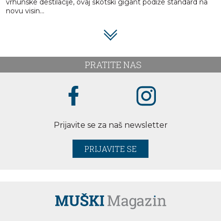
vrhunske destilacije, ovaj škotski gigant podiže standard na
novu visin...
PRATITE NAS
Prijavite se za naš newsletter
PRIJAVITE SE