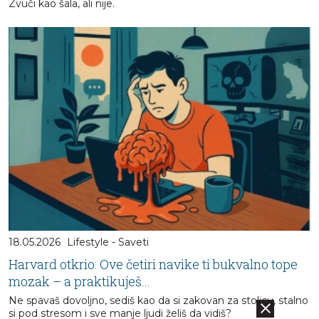
Zvuči kao šala, ali nije.
18.05.2026
Lifestyle - Saveti
Harvard otkrio: Ove četiri navike ti bukvalno tope
mozak – a praktikuješ...
Ne spavaš dovoljno, sediš kao da si zakovan za stolicu, stalno
si pod stresom i sve manje ljudi želiš da vidiš?