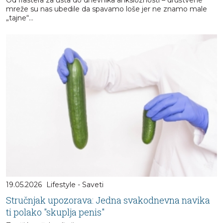
Od flastera za usta do dnevnika anksioznosti – društvene
mreže su nas ubedile da spavamo loše jer ne znamo male
„tajne“…
19.05.2026
Lifestyle - Saveti
Stručnjak upozorava: Jedna svakodnevna navika
ti polako "skuplja penis"