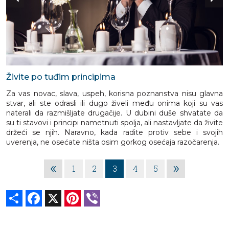
Živite po tuđim principima
Za vas novac, slava, uspeh, korisna poznanstva nisu glavna
stvar, ali ste odrasli ili dugo živeli među onima koji su vas
naterali da razmišljate drugačije. U dubini duše shvatate da
su ti stavovi i principi nametnuti spolja, ali nastavljate da živite
držeći se njih. Naravno, kada radite protiv sebe i svojih
uverenja, ne osećate ništa osim gorkog osećaja razočarenja.
«
»
1
2
3
4
5
Share
Facebook
X
Pinterest
Viber