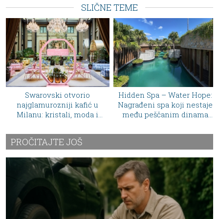
SLIČNE TEME
Hidden Spa – Water Hope:
Dior otvorio svoj prvi
Nagrađeni spa koji nestaje
stalni spa centar u Veneciji
među peščanim dinama
– luksuzna wellness oaza
Vijetnama
stigla u Hotel Cipriani
PROČITAJTE JOŠ