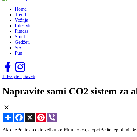
Home
Trend
Vožnja
Lifestyle
Fitness
Sport
Gedžeti
Sex
Fun
Lifestyle -
Saveti
Napravite sami CO2 sistem za 
Share
Facebook
X
Pinterest
Viber
Ako ne želite da date veliku količinu novca, a opet želite lep biljni akv