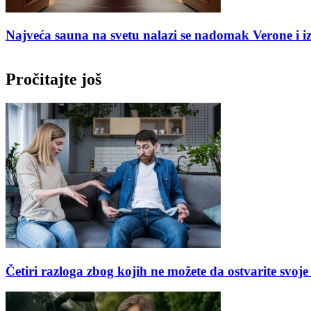
s
Dior otvorio svoj prvi stalni spa centar u Veneciji – l
Pročitajte još
Četiri razloga zbog kojih ne možete da ostvarite svoje 