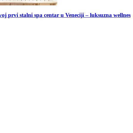
 – Water Hope: Nagrađeni spa koji nestaje među peš