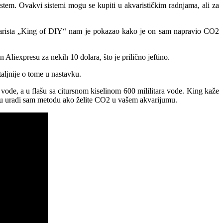
istem. Ovakvi sistemi mogu se kupiti u akvarističkim radnjama, ali za
kvarista „King of DIY“ nam je pokazao kako je on sam napravio CO2
iexpresu za nekih 10 dolara, što je prilično jeftino.
taljnije o tome u nastavku.
 vode, a u flašu sa citursnom kiselinom 600 mililitara vode. King kaže
ovu uradi sam metodu ako želite CO2 u vašem akvarijumu.