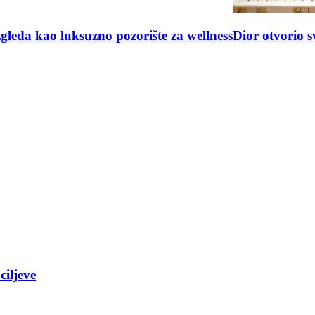
uksuzna wellness oaza stigla u Hotel Cipriani
Hidden Spa
ciljeve