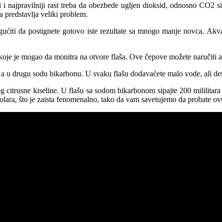
ji i najpravilniji rast treba da obezbede ugljen dioksid, odnosno CO2 s
a predstavlja veliki problem.
gućiti da postignete gotovo iste rezultate sa mnogo manje novca. A
je mogao da monitra na otvore flaša. Ove čepove možete naručiti an Al
u , a u drugu sodu bikarbonu. U svaku flašu dodavaćete malo vode, ali de
0g citrusne kiseline. U flašu sa sodom bikarbonom sipajte 200 mililitara
olara, što je zaista fenomenalno, tako da vam savetujemo da probate 