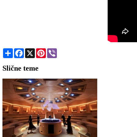
Share
Facebook
X
Pinterest
Viber
Slične teme