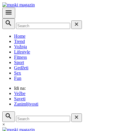
Home
Trend
Vožnja
Lifestyle
Fitness
Sport
Gedžeti
Sex
Fun
Idi na:
Vežbe
Saveti
Zanimljivosti
×