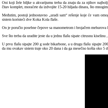
Oni koji žele biljke u akvarijumu treba da znaju da za njihov najbol
čitav komplet, moraćete da izdvojite 15-20 hiljada dinara, što mnogim
Međutim, postoji jednostavno „uradi sam“ rešenje koje će vam omo
sistem koristeći dve Koka Kola flaše.
On je poručio posebne čepove sa manometrom i brojačem mehurova koje 
Sve što treba da uradite jeste da u jednu flašu sipate citrusnu kiselin
U prvu flašu sipajte 200 g sode bikarbone, a u drugu flašu sipajte 20
da mu ovakav sistem traje oko 20 dana i da ga mesečno košta oko 5 d