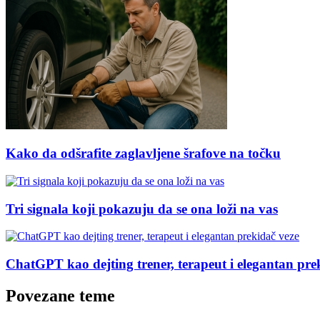
Kako da odšrafite zaglavljene šrafove na točku
Tri signala koji pokazuju da se ona loži na vas
ChatGPT kao dejting trener, terapeut i elegantan pre
Povezane teme