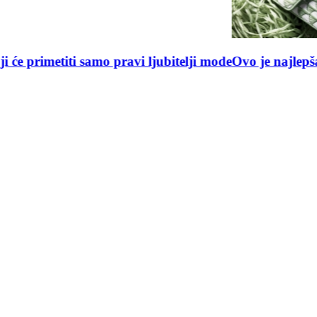
aća rafiju na modni tron
Erling Holand postao nova mod