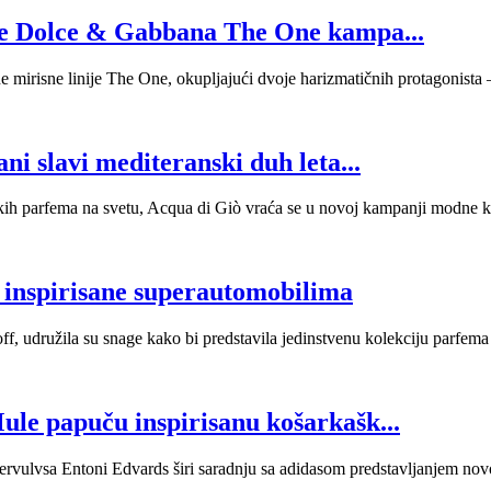
ove Dolce & Gabbana The One kampa...
mirisne linije The One, okupljajući dvoje harizmatičnih protagonista
i slavi mediteranski duh leta...
uških parfema na svetu, Acqua di Giò vraća se u novoj kampanji modne 
e inspirisane superautomobilima
, udružila su snage kako bi predstavila jedinstvenu kolekciju parfema ko
ule papuču inspirisanu košarkašk...
bervulvsa Entoni Edvards širi saradnju sa adidasom predstavljanjem 