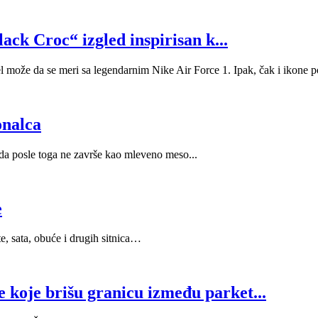
ack Croc“ izgled inspirisan k...
l može da se meri sa legendarnim Nike Air Force 1. Ipak, čak i ikone p
onalca
 da posle toga ne završe kao mleveno meso...
e
e, sata, obuće i drugih sitnica…
koje brišu granicu između parket...