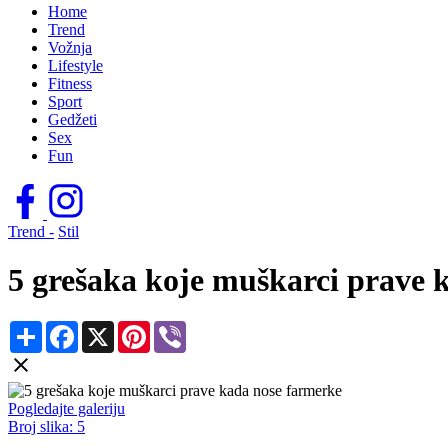
Home
Trend
Vožnja
Lifestyle
Fitness
Sport
Gedžeti
Sex
Fun
Trend -
Stil
5 grešaka koje muškarci prave 
Share
Facebook
X
Pinterest
Viber
Pogledajte galeriju
Broj slika:
5