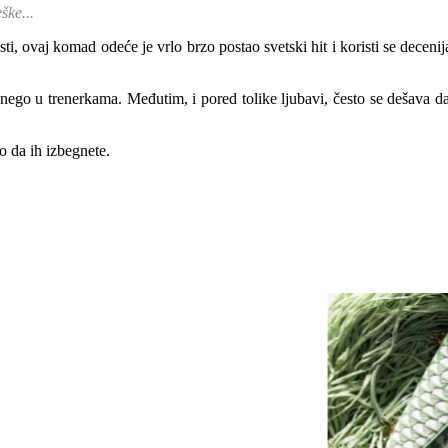
ške...
ti, ovaj komad odeće je vrlo brzo postao svetski hit i koristi se decen
nego u trenerkama. Međutim, i pored tolike ljubavi, često se dešava da
 da ih izbegnete.