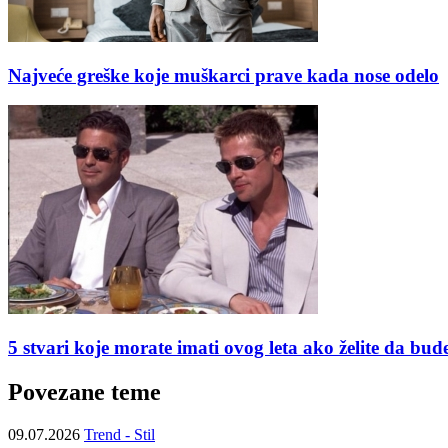
Najveće greške koje muškarci prave kada nose odelo
5 stvari koje morate imati ovog leta ako želite da b
Povezane teme
09.07.2026
Trend - Stil