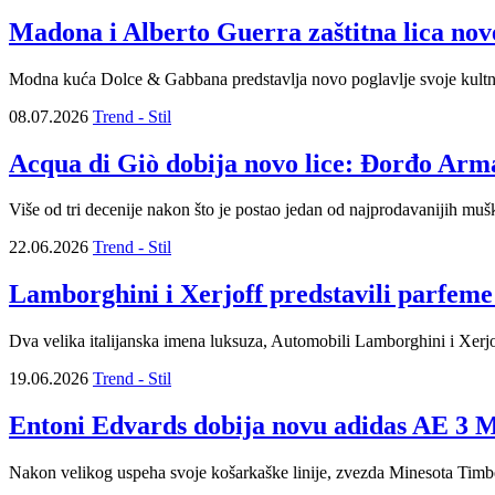
Madona i Alberto Guerra zaštitna lica n
Modna kuća Dolce & Gabbana predstavlja novo poglavlje svoje kultne 
08.07.2026
Trend - Stil
Acqua di Giò dobija novo lice: Đorđo Arman
Više od tri decenije nakon što je postao jedan od najprodavanijih m
22.06.2026
Trend - Stil
Lamborghini i Xerjoff predstavili parfem
Dva velika italijanska imena luksuza, Automobili Lamborghini i Xerjoff
19.06.2026
Trend - Stil
Entoni Edvards dobija novu adidas AE 3 M
Nakon velikog uspeha svoje košarkaške linije, zvezda Minesota Tim