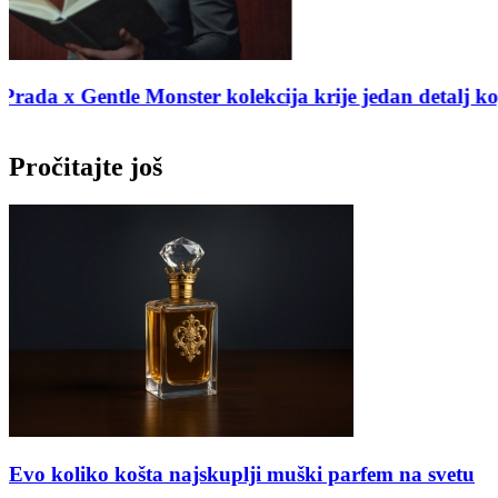
de
Ovo je najlepša luksuzna torba leta 2026: Bvlgari vr
Pročitajte još
Evo koliko košta najskuplji muški parfem na svetu