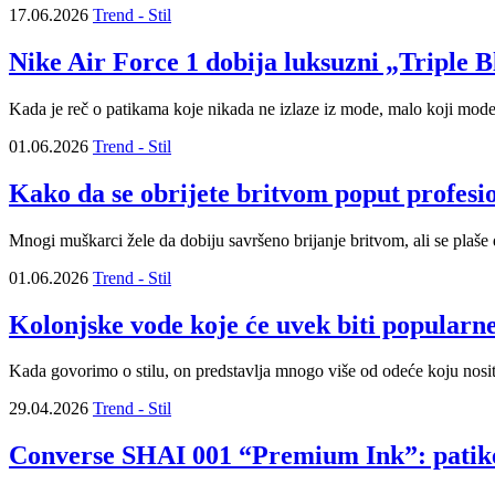
17.06.2026
Trend - Stil
Nike Air Force 1 dobija luksuzni „Triple Bl
Kada je reč o patikama koje nikada ne izlaze iz mode, malo koji mode
01.06.2026
Trend - Stil
Kako da se obrijete britvom poput profesi
Mnogi muškarci žele da dobiju savršeno brijanje britvom, ali se plaše
01.06.2026
Trend - Stil
Kolonjske vode koje će uvek biti popularn
Kada govorimo o stilu, on predstavlja mnogo više od odeće koju nosit
29.04.2026
Trend - Stil
Converse SHAI 001 “Premium Ink”: patike 