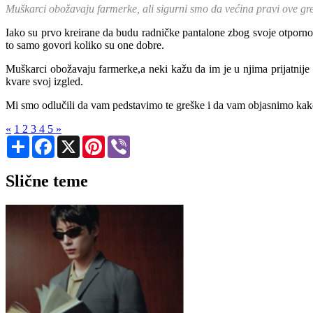
Muškarci obožavaju farmerke, ali sigurni smo da većina pravi ove gre
Iako su prvo kreirane da budu radničke pantalone zbog svoje otpornos
to samo govori koliko su one dobre.
Muškarci obožavaju farmerke,a neki kažu da im je u njima prijatnije 
kvare svoj izgled.
Mi smo odlučili da vam pedstavimo te greške i da vam objasnimo kako
«
1
2
3
4
5
»
Share
Facebook
X
Pinterest
Viber
Slične teme