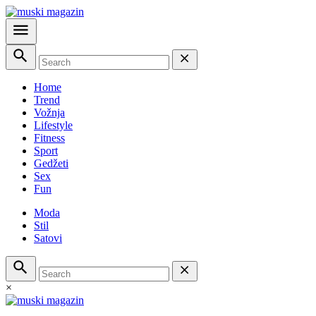
Home
Trend
Vožnja
Lifestyle
Fitness
Sport
Gedžeti
Sex
Fun
Moda
Stil
Satovi
×