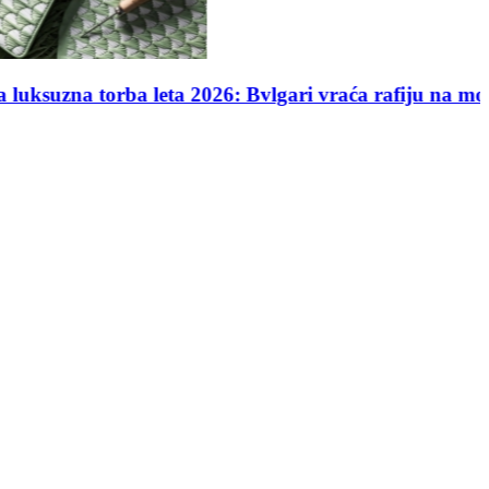
na ikona: Kolekcija luksuznih torbi vredna pravo bo