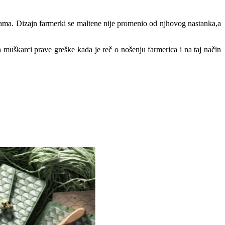
ijama. Dizajn farmerki se maltene nije promenio od njhovog nastanka,a
 muškarci prave greške kada je reč o nošenju farmerica i na taj način