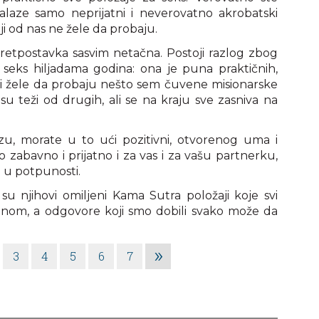
alaze samo neprijatni i neverovatno akrobatski
viji od nas ne žele da probaju.
 pretpostavka sasvim netačna. Postoji razlog zbog
seks hiljadama godina: ona je puna praktičnih,
oji žele da probaju nešto sem čuvene misionarske
su teži od drugih, ali se na kraju sve zasniva na
u, morate u to ući pozitivni, otvorenog uma i
o zabavno i prijatno i za vas i za vašu partnerku,
e u potpunosti.
 su njihovi omiljeni Kama Sutra položaji koje svi
dnom, a odgovore koji smo dobili svako može da
»
3
4
5
6
7