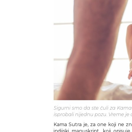
Sigurni smo da ste čuli za Kama 
isprobali nijednu pozu. Vreme je 
Kama Sutra je, za one koji ne zn
indijski manuskript, koji opisuj