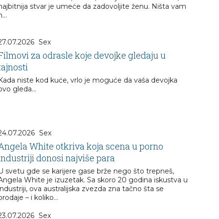
najbitnija stvar je umeće da zadovoljite ženu. Ništa vam
n...
27.07.2026
Sex
Filmovi za odrasle koje devojke gledaju u
tajnosti
Kada niste kod kuće, vrlo je moguće da vaša devojka
ovo gleda...
24.07.2026
Sex
Angela White otkriva koja scena u porno
industriji donosi najviše para
U svetu gde se karijere gase brže nego što trepneš,
Angela White je izuzetak. Sa skoro 20 godina iskustva u
industriji, ova australijska zvezda zna tačno šta se
prodaje – i koliko...
23.07.2026
Sex