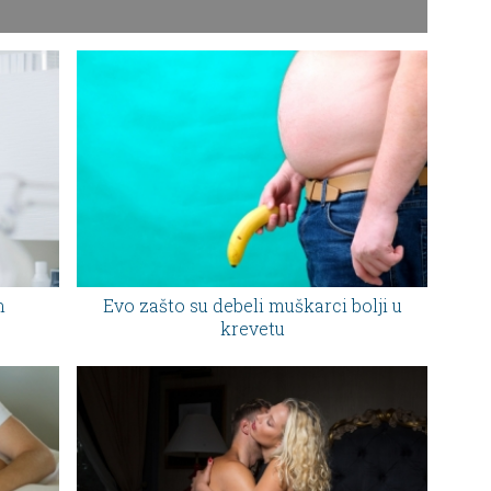
n
Evo zašto su debeli muškarci bolji u
krevetu