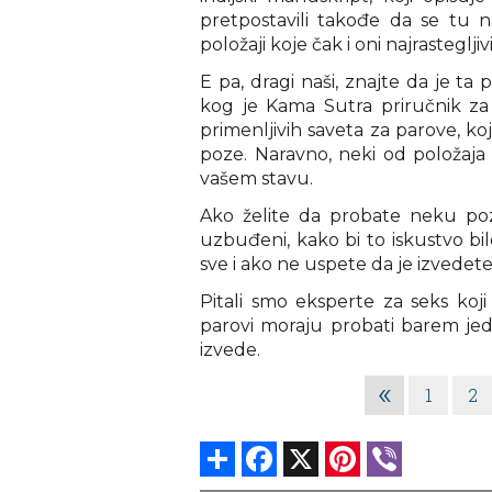
pretpostavili takođe da se tu n
položaji koje čak i oni najrasteglji
E pa, dragi naši, znajte da je ta
kog je Kama Sutra priručnik za 
primenljivih saveta za parove, k
poze. Naravno, neki od položaja 
vašem stavu.
Ako želite da probate neku poz
uzbuđeni, kako bi to iskustvo bil
sve i ako ne uspete da je izvedet
Pitali smo eksperte za seks koji
parovi moraju probati barem je
izvede.
«
1
2
Share
Facebook
X
Pinterest
Viber