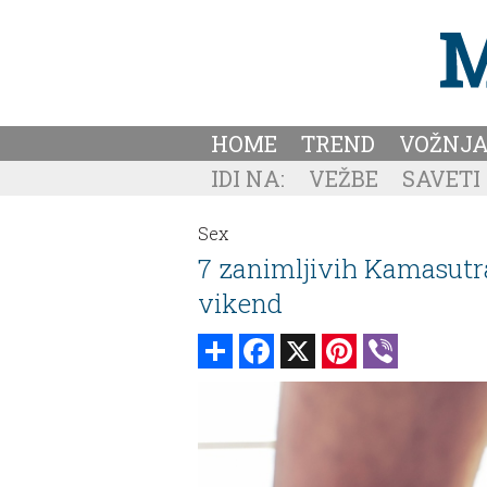
HOME
TREND
VOŽNJ
IDI NA:
VEŽBE
SAVETI
Sex
7 zanimljivih Kamasutra
vikend
Share
Facebook
X
Pinterest
Viber