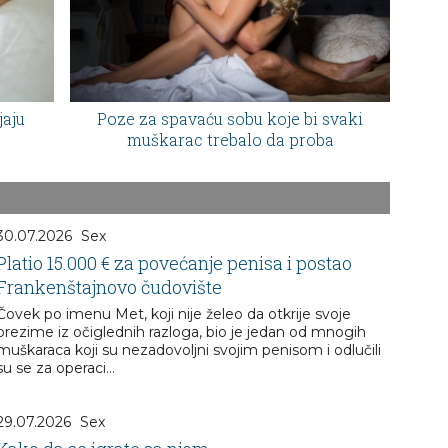
jaju
Poze za spavaću sobu koje bi svaki
muškarac trebalo da proba
30.07.2026
Sex
Platio 15.000 € za povećanje penisa i postao
Frankenštajnovo čudovište
Čovek po imenu Met, koji nije želeo da otkrije svoje
prezime iz očiglednih razloga, bio je jedan od mnogih
muškaraca koji su nezadovoljni svojim penisom i odlučili
su se za operaci...
29.07.2026
Sex