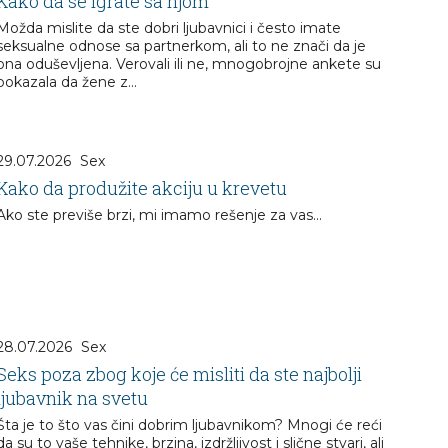
Kako da se igrate sa njom
Možda mislite da ste dobri ljubavnici i često imate
seksualne odnose sa partnerkom, ali to ne znači da je
ona oduševljena. Verovali ili ne, mnogobrojne ankete su
pokazala da žene z...
29.07.2026
Sex
Kako da produžite akciju u krevetu
Ako ste previše brzi, mi imamo rešenje za vas...
28.07.2026
Sex
Seks poza zbog koje će misliti da ste najbolji
ljubavnik na svetu
Šta je to što vas čini dobrim ljubavnikom? Mnogi će reći
da su to vaše tehnike, brzina, izdržljivost i slične stvari, ali