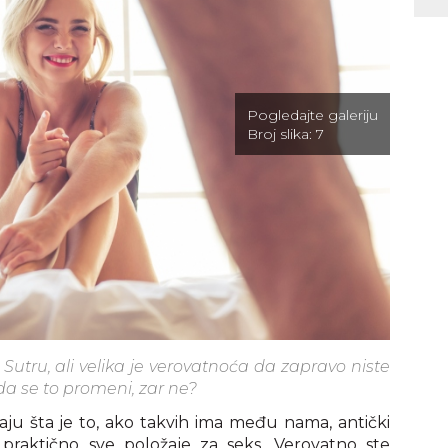
Pogledajte galeriju
Broj slika:
7
Sutru, ali velika je verovatnoća da zapravo niste
da se to promeni, zar ne?
aju šta je to, ako takvih ima među nama, antički
e praktično sve položaje za seks. Verovatno ste