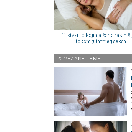
11 stvari o kojima žene razmišl
tokom jutarnjeg seksa
POVEZANE TEME