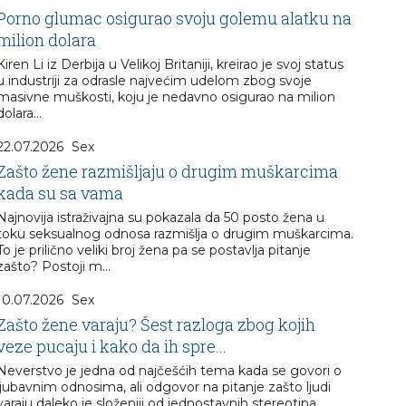
Porno glumac osigurao svoju golemu alatku na
milion dolara
Kiren Li iz Derbija u Velikoj Britaniji, kreirao je svoj status
u industriji za odrasle najvećim udelom zbog svoje
masivne muškosti, koju je nedavno osigurao na milion
dolara...
22.07.2026
Sex
Zašto žene razmišljaju o drugim muškarcima
kada su sa vama
Najnovija istraživajna su pokazala da 50 posto žena u
toku seksualnog odnosa razmišlja o drugim muškarcima.
To je prilično veliki broj žena pa se postavlja pitanje
zašto? Postoji m...
10.07.2026
Sex
Zašto žene varaju? Šest razloga zbog kojih
veze pucaju i kako da ih spre...
Neverstvo je jedna od najčešćih tema kada se govori o
ljubavnim odnosima, ali odgovor na pitanje zašto ljudi
varaju daleko je složeniji od jednostavnih stereotipa.