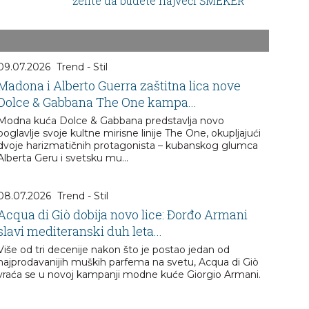
želite da budete najveći ŠMEKER
09.07.2026
Trend - Stil
Madona i Alberto Guerra zaštitna lica nove
Dolce & Gabbana The One kampa...
Modna kuća Dolce & Gabbana predstavlja novo
poglavlje svoje kultne mirisne linije The One, okupljajući
dvoje harizmatičnih protagonista – kubanskog glumca
Alberta Geru i svetsku mu...
08.07.2026
Trend - Stil
Acqua di Giò dobija novo lice: Đorđo Armani
slavi mediteranski duh leta...
Više od tri decenije nakon što je postao jedan od
najprodavanijih muških parfema na svetu, Acqua di Giò
vraća se u novoj kampanji modne kuće Giorgio Armani.