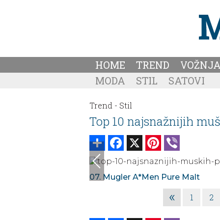
HOME
TREND
VOŽNJ
MODA
STIL
SATOVI
Trend -
Stil
Top 10 najsnažnijih mušk
Share
Facebook
X
Pinterest
Viber
07. Mugler A*Men Pure Malt
«
1
2