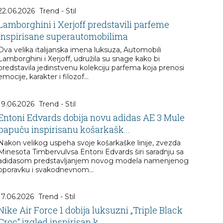
22.06.2026
Trend - Stil
Lamborghini i Xerjoff predstavili parfeme
inspirisane superautomobilima
Dva velika italijanska imena luksuza, Automobili
Lamborghini i Xerjoff, udružila su snage kako bi
predstavila jedinstvenu kolekciju parfema koja prenosi
emocije, karakter i filozof...
19.06.2026
Trend - Stil
Entoni Edvards dobija novu adidas AE 3 Mule
papuču inspirisanu košarkašk...
Nakon velikog uspeha svoje košarkaške linije, zvezda
Minesota Timbervulvsa Entoni Edvards širi saradnju sa
adidasom predstavljanjem novog modela namenjenog
oporavku i svakodnevnom...
17.06.2026
Trend - Stil
Nike Air Force 1 dobija luksuzni „Triple Black
Croc“ izgled inspirisan k...