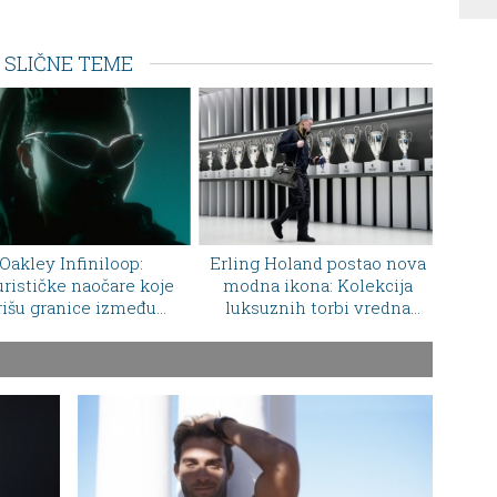
SLIČNE TEME
ng Holand postao nova
Ovo je najlepša luksuzna
Chan
dna ikona: Kolekcija
torba leta 2026: Bvlgari
to
ksuznih torbi vredna
vraća rafiju na modni tron
Supe
pravo bogatstvo
Š