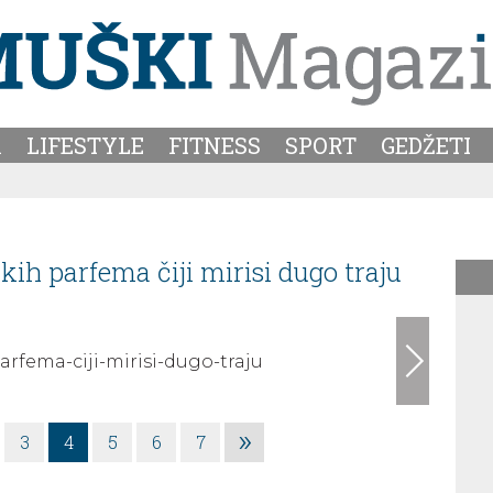
A
LIFESTYLE
FITNESS
SPORT
GEDŽETI
ih parfema čiji mirisi dugo traju
»
3
4
5
6
7