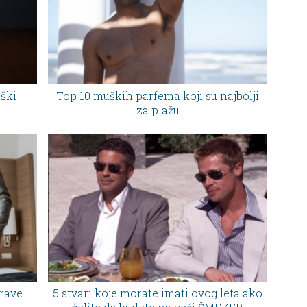
uški
Top 10 muških parfema koji su najbolji
za plažu
rave
5 stvari koje morate imati ovog leta ako