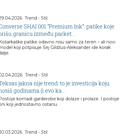
29.04.2026
Trend - Stil
Converse SHAI 001 “Premium Ink”: patike koje
brišu granicu između parket...
Košarkaške patike odavno nisu samo za teren – ali novi
model koji potpisuje Šej Gildžus-Aleksander ide korak
dalje.
02.04.2026
Trend - Stil
Teksas jakna nije trend: to je investicija koju
nosiš godinama (i evo ka...
Postoje komadi garderobe koji dolaze i prolaze. I postoje
oni koji jednostavno ostanu.
30.03.2026
Trend - Stil