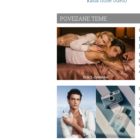
kada nose odelo
POVEZANE TEME