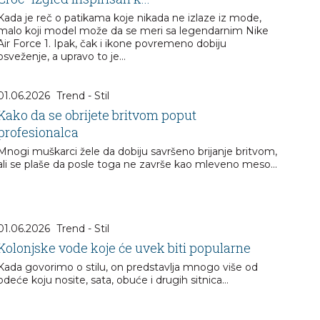
Kada je reč o patikama koje nikada ne izlaze iz mode,
malo koji model može da se meri sa legendarnim Nike
Air Force 1. Ipak, čak i ikone povremeno dobiju
osveženje, a upravo to je...
01.06.2026
Trend - Stil
Kako da se obrijete britvom poput
profesionalca
Mnogi muškarci žele da dobiju savršeno brijanje britvom,
ali se plaše da posle toga ne završe kao mleveno meso...
01.06.2026
Trend - Stil
Kolonjske vode koje će uvek biti popularne
Kada govorimo o stilu, on predstavlja mnogo više od
odeće koju nosite, sata, obuće i drugih sitnica…