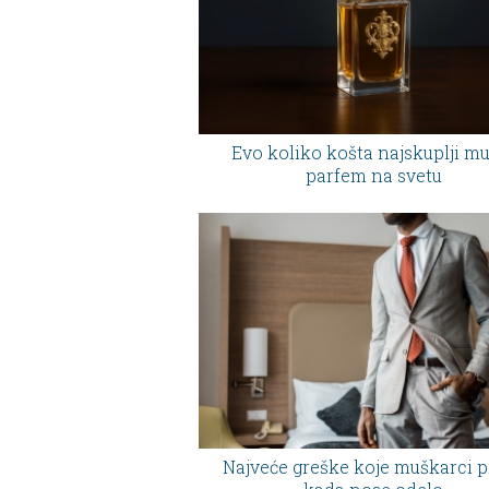
Evo koliko košta najskuplji m
parfem na svetu
Najveće greške koje muškarci p