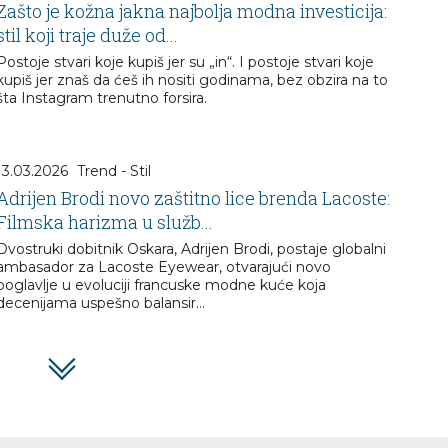
Zašto je kožna jakna najbolja modna investicija:
stil koji traje duže od...
Postoje stvari koje kupiš jer su „in“. I postoje stvari koje
kupiš jer znaš da ćeš ih nositi godinama, bez obzira na to
šta Instagram trenutno forsira.
13.03.2026
Trend - Stil
Adrijen Brodi novo zaštitno lice brenda Lacoste:
Filmska harizma u služb...
Dvostruki dobitnik Oskara, Adrijen Brodi, postaje globalni
ambasador za Lacoste Eyewear, otvarajući novo
poglavlje u evoluciji francuske modne kuće koja
decenijama uspešno balansir...