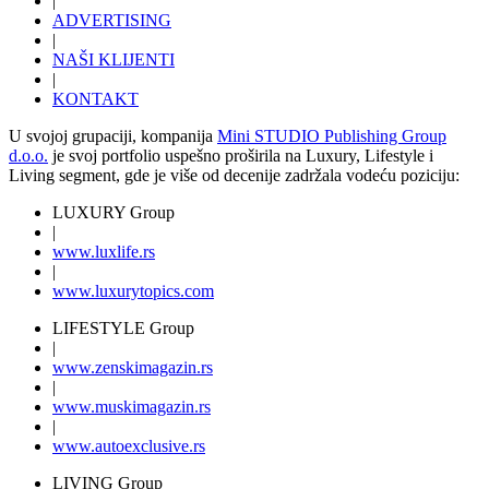
|
ADVERTISING
|
NAŠI KLIJENTI
|
KONTAKT
U svojoj grupaciji, kompanija
Mini STUDIO Publishing Group
d.o.o.
je svoj portfolio uspešno proširila na Luxury, Lifestyle i
Living segment, gde je više od decenije zadržala vodeću poziciju:
LUXURY Group
|
www.
luxlife
.rs
|
www.
luxurytopics
.com
LIFESTYLE Group
|
www.
zenski
magazin.rs
|
www.
muski
magazin.rs
|
www.
auto
exclusive.rs
LIVING Group