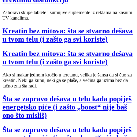
Zaboravi skupe tablete i sumnjive suplemente iz reklama na kasnim
TV kanalima.
Kreatin bez mitova: šta se stvarno dešava
u tvom telu (i zašto ga svi koriste)
Kreatin bez mitova: šta se stvarno dešava
u tvom telu (i zašto ga svi koriste)
Ako si makar jednom kročio u teretanu, velika je šansa da si čuo za
kreatin. Neki ga kunu, neki ga se plaše, a većina ga uzima bez da
tačno zna šta radi.
Šta se zapravo dešava u telu kada popiješ
energetsko piće (i zašto „boost“ nije baš
ono što misliš)
Šta se zapravo dešava u telu kada popiješ