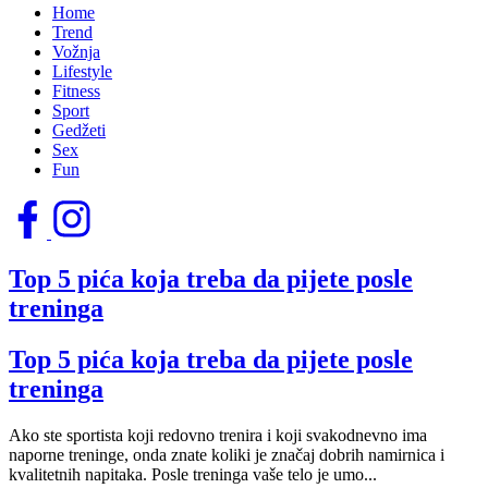
Home
Trend
Vožnja
Lifestyle
Fitness
Sport
Gedžeti
Sex
Fun
Top 5 pića koja treba da pijete posle
treninga
Top 5 pića koja treba da pijete posle
treninga
Ako ste sportista koji redovno trenira i koji svakodnevno ima
naporne treninge, onda znate koliki je značaj dobrih namirnica i
kvalitetnih napitaka. Posle treninga vaše telo je umo...