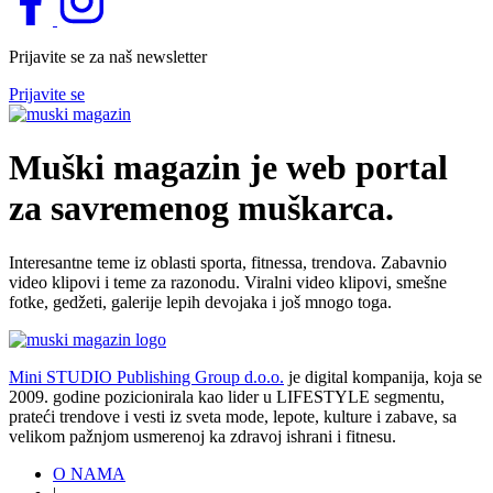
Prijavite se za naš newsletter
Prijavite se
Muški magazin je web portal
za savremenog muškarca.
Interesantne teme iz oblasti sporta, fitnessa, trendova. Zabavnio
video klipovi i teme za razonodu. Viralni video klipovi, smešne
fotke, gedžeti, galerije lepih devojaka i još mnogo toga.
Mini STUDIO Publishing Group d.o.o.
je digital kompanija, koja se
2009. godine pozicionirala kao lider u LIFESTYLE segmentu,
prateći trendove i vesti iz sveta mode, lepote, kulture i zabave, sa
velikom pažnjom usmerenoj ka zdravoj ishrani i fitnesu.
O NAMA