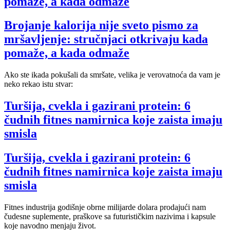
pomaže, a kada odmaže
Brojanje kalorija nije sveto pismo za
mršavljenje: stručnjaci otkrivaju kada
pomaže, a kada odmaže
Ako ste ikada pokušali da smršate, velika je verovatnoća da vam je
neko rekao istu stvar:
Turšija, cvekla i gazirani protein: 6
čudnih fitnes namirnica koje zaista imaju
smisla
Turšija, cvekla i gazirani protein: 6
čudnih fitnes namirnica koje zaista imaju
smisla
Fitnes industrija godišnje obrne milijarde dolara prodajući nam
čudesne suplemente, praškove sa futurističkim nazivima i kapsule
koje navodno menjaju život.