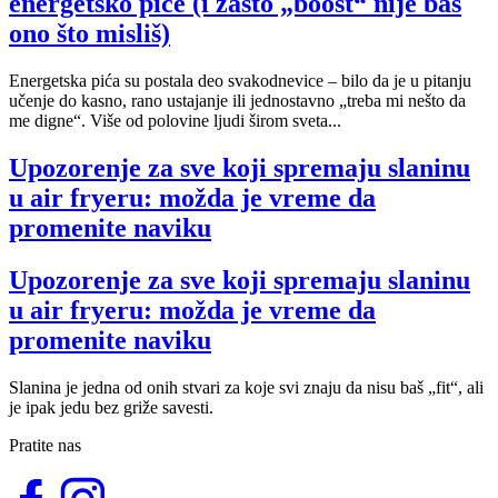
energetsko piće (i zašto „boost“ nije baš
ono što misliš)
Energetska pića su postala deo svakodnevice – bilo da je u pitanju
učenje do kasno, rano ustajanje ili jednostavno „treba mi nešto da
me digne“. Više od polovine ljudi širom sveta...
Upozorenje za sve koji spremaju slaninu
u air fryeru: možda je vreme da
promenite naviku
Upozorenje za sve koji spremaju slaninu
u air fryeru: možda je vreme da
promenite naviku
Slanina je jedna od onih stvari za koje svi znaju da nisu baš „fit“, ali
je ipak jedu bez griže savesti.
Pratite nas