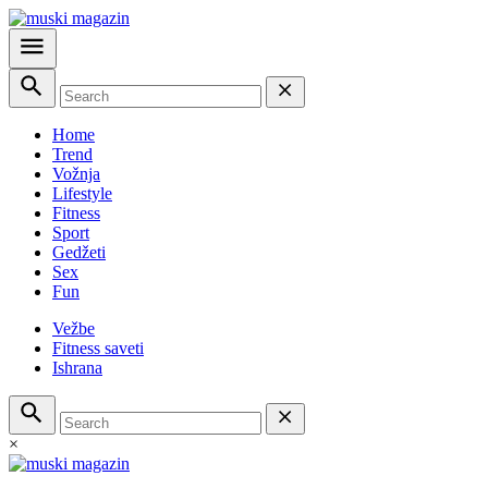
Home
Trend
Vožnja
Lifestyle
Fitness
Sport
Gedžeti
Sex
Fun
Vežbe
Fitness saveti
Ishrana
×