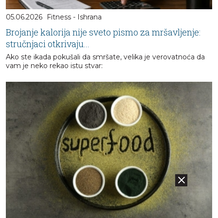
05.06.2026
Fitness - Ishrana
Brojanje kalorija nije sveto pismo za mršavljenje:
stručnjaci otkrivaju...
Ako ste ikada pokušali da smršate, velika je verovatnoća da
vam je neko rekao istu stvar: