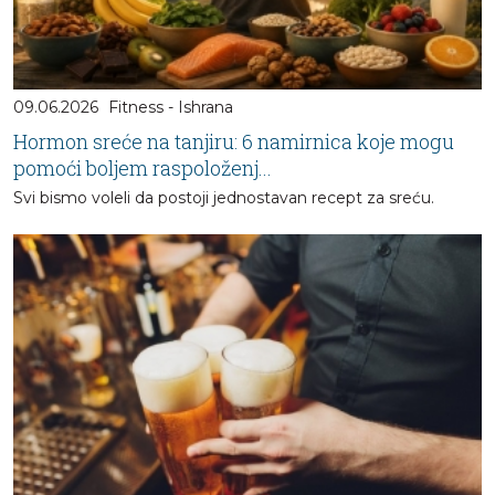
09.06.2026
Fitness - Ishrana
Hormon sreće na tanjiru: 6 namirnica koje mogu
pomoći boljem raspoloženj...
Svi bismo voleli da postoji jednostavan recept za sreću.