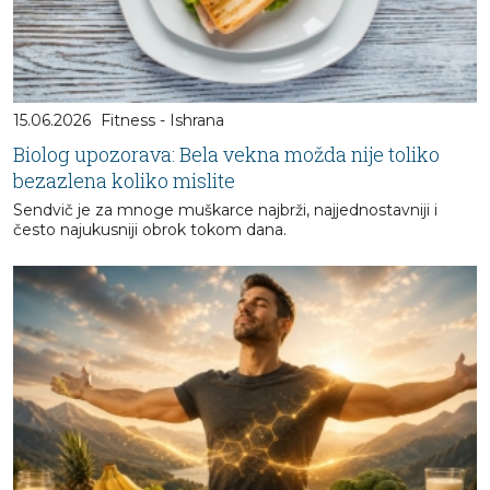
15.06.2026
Fitness - Ishrana
Biolog upozorava: Bela vekna možda nije toliko
bezazlena koliko mislite
Sendvič je za mnoge muškarce najbrži, najjednostavniji i
često najukusniji obrok tokom dana.