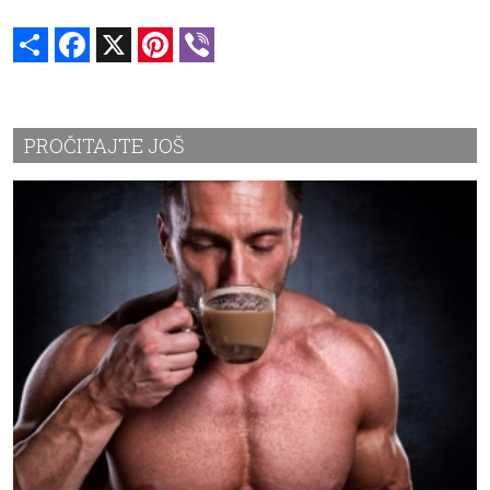
Share
Facebook
X
Pinterest
Viber
PROČITAJTE JOŠ