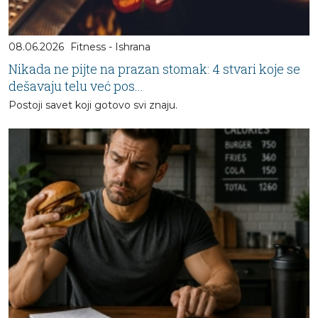
08.06.2026
Fitness - Ishrana
Nikada ne pijte na prazan stomak: 4 stvari koje se
dešavaju telu već pos...
Postoji savet koji gotovo svi znaju.