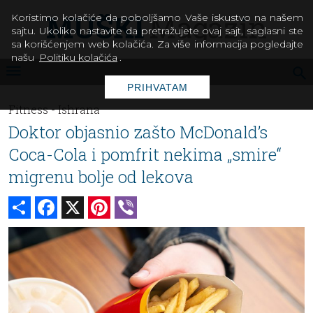
Koristimo kolačiće da poboljšamo Vaše iskustvo na našem
sajtu. Ukoliko nastavite da pretražujete ovaj sajt, saglasni ste
sa korišćenjem web kolačića. Za više informacija pogledajte
našu
Politiku kolačića
.
PRIHVATAM
Fitness -
Ishrana
Doktor objasnio zašto McDonald’s
Coca-Cola i pomfrit nekima „smire“
migrenu bolje od lekova
Share
Facebook
X
Pinterest
Viber