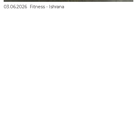
03.06.2026
Fitness - Ishrana
Turšija, cvekla i gazirani protein: 6 čudnih fitnes
namirnica koje zaist...
Fitnes industrija godišnje obrne milijarde dolara prodajući
nam čudesne suplemente, praškove sa futurističkim
nazivima i kapsule koje navodno menjaju život.