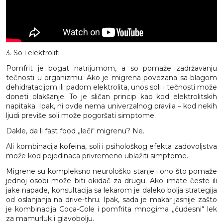
3. So i elektroliti
Pomfrit je bogat natrijumom, a so pomaže zadržavanju
tečnosti u organizmu. Ako je migrena povezana sa blagom
dehidratacijom ili padom elektrolita, unos soli i tečnosti može
doneti olakšanje. To je sličan princip kao kod elektrolitskih
napitaka. Ipak, ni ovde nema univerzalnog pravila – kod nekih
ljudi previše soli može pogoršati simptome.
Dakle, da li fast food „leči“ migrenu? Ne.
Ali kombinacija kofeina, soli i psihološkog efekta zadovoljstva
može kod pojedinaca privremeno ublažiti simptome.
Migrene su kompleksno neurološko stanje i ono što pomaže
jednoj osobi može biti okidač za drugu. Ako imate česte ili
jake napade, konsultacija sa lekarom je daleko bolja strategija
od oslanjanja na drive-thru. Ipak, sada je makar jasnije zašto
je kombinacija Coca-Cole i pomfrita mnogima „čudesni“ lek
za mamurluk i glavobolju.