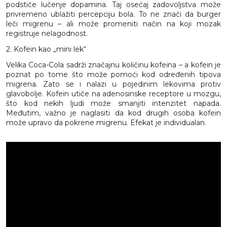
podstiče lučenje dopamina. Taj osećaj zadovoljstva može
privremeno ublažiti percepciju bola. To ne znači da burger
leči migrenu – ali može promeniti način na koji mozak
registruje nelagodnost.
2. Kofein kao „mini lek“
Velika Coca-Cola sadrži značajnu količinu kofeina – a kofein je
poznat po tome što može pomoći kod određenih tipova
migrena. Zato se i nalazi u pojedinim lekovima protiv
glavobolje. Kofein utiče na adenosinske receptore u mozgu,
što kod nekih ljudi može smanjiti intenzitet napada.
Međutim, važno je naglasiti da kod drugih osoba kofein
može upravo da pokrene migrenu. Efekat je individualan.