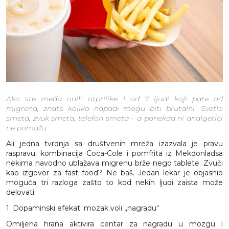
Ako ste među onih otprilike 1 od 7 ljudi koji pate od
migrena, znate koliko napadi mogu biti brutalni. Svetlo
smeta, zvuk smeta, telefon smeta – a ponekad ni analgetici
ne pomažu.
Ali jedna tvrdnja sa društvenih mreža izazvala je pravu
raspravu: kombinacija Coca-Cole i pomfrita iz Mekdonladsa
nekima navodno ublažava migrenu brže nego tablete. Zvuči
kao izgovor za fast food? Ne baš. Jedan lekar je objasnio
moguća tri razloga zašto to kod nekih ljudi zaista može
delovati.
1. Dopaminski efekat: mozak voli „nagradu“
Omiljena hrana aktivira centar za nagradu u mozgu i