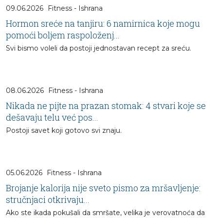
09.06.2026
Fitness - Ishrana
Hormon sreće na tanjiru: 6 namirnica koje mogu
pomoći boljem raspoloženj...
Svi bismo voleli da postoji jednostavan recept za sreću.
08.06.2026
Fitness - Ishrana
Nikada ne pijte na prazan stomak: 4 stvari koje se
dešavaju telu već pos...
Postoji savet koji gotovo svi znaju.
05.06.2026
Fitness - Ishrana
Brojanje kalorija nije sveto pismo za mršavljenje:
stručnjaci otkrivaju...
Ako ste ikada pokušali da smršate, velika je verovatnoća da