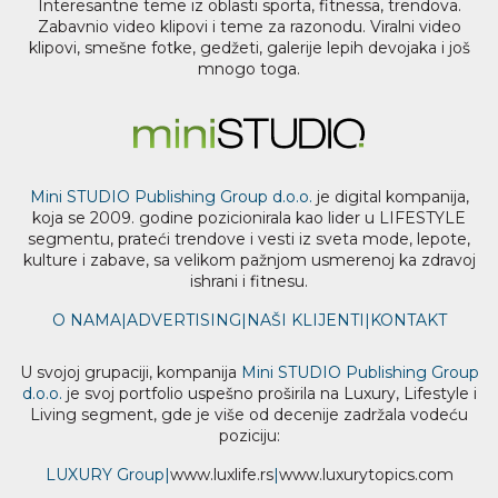
Interesantne teme iz oblasti sporta, fitnessa, trendova.
Zabavnio video klipovi i teme za razonodu. Viralni video
klipovi, smešne fotke, gedžeti, galerije lepih devojaka i još
mnogo toga.
Mini STUDIO Publishing Group d.o.o.
je digital kompanija,
koja se 2009. godine pozicionirala kao lider u LIFESTYLE
segmentu, prateći trendove i vesti iz sveta mode, lepote,
kulture i zabave, sa velikom pažnjom usmerenoj ka zdravoj
ishrani i fitnesu.
O NAMA
|
ADVERTISING
|
NAŠI KLIJENTI
|
KONTAKT
U svojoj grupaciji, kompanija
Mini STUDIO Publishing Group
d.o.o.
je svoj portfolio uspešno proširila na Luxury, Lifestyle i
Living segment, gde je više od decenije zadržala vodeću
poziciju:
LUXURY Group
|
www.
luxlife
.rs
|
www.
luxurytopics
.com