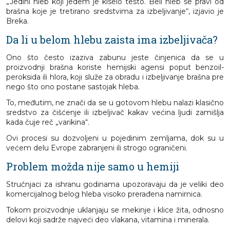
„Jedini hleb koji jedem je kiselo testo. Beli hleb se pravi od
brašna koje je tretirano sredstvima za izbeljivanje“, izjavio je
Breka.
Da li u belom hlebu zaista ima izbeljivača?
Ono što često izaziva zabunu jeste činjenica da se u
proizvodnji brašna koriste hemijski agensi poput benzoil-
peroksida ili hlora, koji služe za obradu i izbeljivanje brašna pre
nego što ono postane sastojak hleba.
To, međutim, ne znači da se u gotovom hlebu nalazi klasično
sredstvo za čišćenje ili izbeljivač kakav većina ljudi zamišlja
kada čuje reč „varikina“.
Ovi procesi su dozvoljeni u pojedinim zemljama, dok su u
većem delu Evrope zabranjeni ili strogo ograničeni.
Problem možda nije samo u hemiji
Stručnjaci za ishranu godinama upozoravaju da je veliki deo
komercijalnog belog hleba visoko prerađena namirnica.
Tokom proizvodnje uklanjaju se mekinje i klice žita, odnosno
delovi koji sadrže najveći deo vlakana, vitamina i minerala.