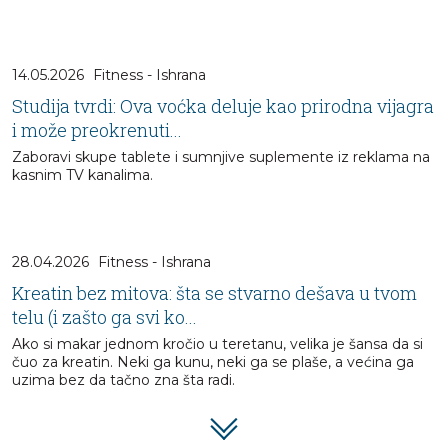
14.05.2026
Fitness - Ishrana
Studija tvrdi: Ova voćka deluje kao prirodna vijagra
i može preokrenuti...
Zaboravi skupe tablete i sumnjive suplemente iz reklama na
kasnim TV kanalima.
28.04.2026
Fitness - Ishrana
Kreatin bez mitova: šta se stvarno dešava u tvom
telu (i zašto ga svi ko...
Ako si makar jednom kročio u teretanu, velika je šansa da si
čuo za kreatin. Neki ga kunu, neki ga se plaše, a većina ga
uzima bez da tačno zna šta radi.