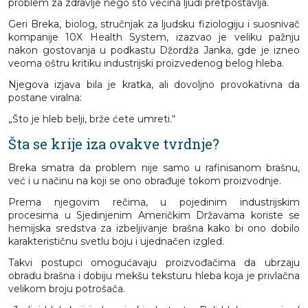
problem za zdravlje nego što većina ljudi pretpostavlja.
Geri Breka, biolog, stručnjak za ljudsku fiziologiju i suosnivač
kompanije 10X Health System, izazvao je veliku pažnju
nakon gostovanja u podkastu Džordža Janka, gde je izneo
veoma oštru kritiku industrijski proizvedenog belog hleba.
Njegova izjava bila je kratka, ali dovoljno provokativna da
postane viralna:
„Što je hleb belji, brže ćete umreti.“
Šta se krije iza ovakve tvrdnje?
Breka smatra da problem nije samo u rafinisanom brašnu,
već i u načinu na koji se ono obrađuje tokom proizvodnje.
Prema njegovim rečima, u pojedinim industrijskim
procesima u Sjedinjenim Američkim Državama koriste se
hemijska sredstva za izbeljivanje brašna kako bi ono dobilo
karakterističnu svetlu boju i ujednačen izgled.
Takvi postupci omogućavaju proizvođačima da ubrzaju
obradu brašna i dobiju mekšu teksturu hleba koja je privlačna
velikom broju potrošača.