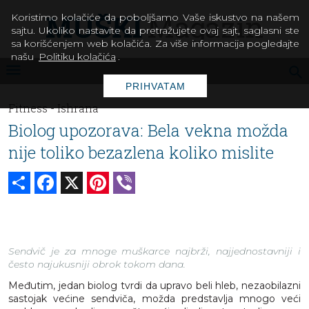
Koristimo kolačiće da poboljšamo Vaše iskustvo na našem
sajtu. Ukoliko nastavite da pretražujete ovaj sajt, saglasni ste
sa korišćenjem web kolačića. Za više informacija pogledajte
našu
Politiku kolačića
.
PRIHVATAM
Fitness -
Ishrana
Biolog upozorava: Bela vekna možda
nije toliko bezazlena koliko mislite
Share
Facebook
X
Pinterest
Viber
Sendvič je za mnoge muškarce najbrži, najjednostavniji i
često najukusniji obrok tokom dana.
Međutim, jedan biolog tvrdi da upravo beli hleb, nezaobilazni
sastojak većine sendviča, možda predstavlja mnogo veći