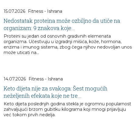
15.07.2026
Fitness - Ishrana
Nedostatak proteina može ozbiljno da utiče na
organizam: 9 znakova koje...
Proteini su jedan od osnovnih gradivnih elemenata
organizma. Učestvuju u izgradnji mišića, kože, hormona,
enzima i imunog sistema, zbog čega njihov nedovoljan unos
može uticati na...
14.07.2026
Fitness - Ishrana
Keto dijeta nije za svakoga: Šest mogućih
neželjenih efekata koje ne tre...
Keto dijeta poslednjih godina stekla je ogromnu popularnost
zahvaljujući brzom gubitku kilograma koji mnogi prijavljuju
već tokom prvih nedelja.