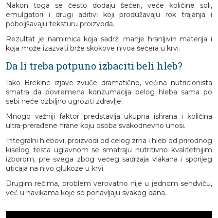
Nakon toga se često dodaju šećeri, veće količine soli,
emulgatori i drugi aditivi koji produžavaju rok trajanja i
poboljšavaju teksturu proizvoda.
Rezultat je namirnica koja sadrži manje hranljivih materija i
koja može izazvati brže skokove nivoa šećera u krvi.
Da li treba potpuno izbaciti beli hleb?
Iako Brekine izjave zvuče dramatično, većina nutricionista
smatra da povremena konzumacija belog hleba sama po
sebi neće ozbiljno ugroziti zdravlje.
Mnogo važniji faktor predstavlja ukupna ishrana i količina
ultra-prerađene hrane koju osoba svakodnevno unosi.
Integralni hlebovi, proizvodi od celog zrna i hleb od prirodnog
kiselog testa uglavnom se smatraju nutritivno kvalitetnijim
izborom, pre svega zbog većeg sadržaja vlakana i sporijeg
uticaja na nivo glukoze u krvi.
Drugim rečima, problem verovatno nije u jednom sendviču,
već u navikama koje se ponavljaju svakog dana.