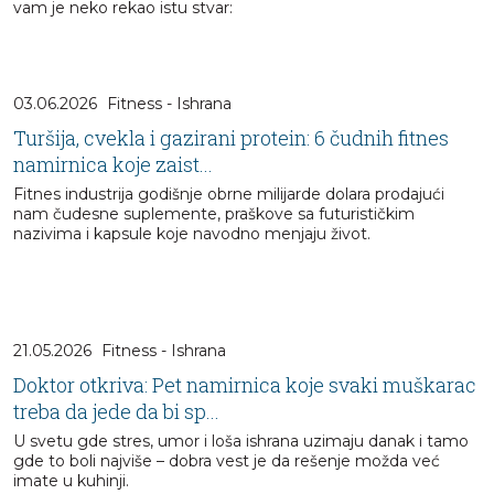
vam je neko rekao istu stvar:
03.06.2026
Fitness - Ishrana
Turšija, cvekla i gazirani protein: 6 čudnih fitnes
namirnica koje zaist...
Fitnes industrija godišnje obrne milijarde dolara prodajući
nam čudesne suplemente, praškove sa futurističkim
nazivima i kapsule koje navodno menjaju život.
21.05.2026
Fitness - Ishrana
Doktor otkriva: Pet namirnica koje svaki muškarac
treba da jede da bi sp...
U svetu gde stres, umor i loša ishrana uzimaju danak i tamo
gde to boli najviše – dobra vest je da rešenje možda već
imate u kuhinji.