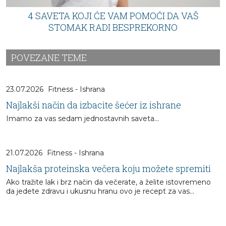
4 SAVETA KOJI ĆE VAM POMOĆI DA VAŠ
STOMAK RADI BESPREKORNO
POVEZANE TEME
23.07.2026
Fitness - Ishrana
Najlakši način da izbacite šećer iz ishrane
Imamo za vas sedam jednostavnih saveta...
21.07.2026
Fitness - Ishrana
Najlakša proteinska večera koju možete spremiti
Ako tražite lak i brz način da večerate, a želite istovremeno
da jedete zdravu i ukusnu hranu ovo je recept za vas...