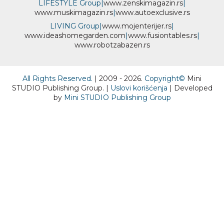
LIFESTYLE Group
|
www.
zenski
magazin.rs
|
www.
muski
magazin.rs
|
www.
auto
exclusive.rs
LIVING Group
|
www.
moj
enterijer.rs
|
www.
ideas
homegarden.com
|
www.
fusiontables
.rs
|
www.
robotzabazen
.rs
All Rights Reserved.
| 2009 - 2026.
Copyright©
Mini
STUDIO Publishing Group. |
Uslovi korišćenja
| Developed
by
Mini STUDIO Publishing Group