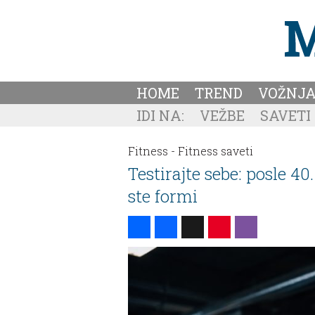
HOME
TREND
VOŽNJ
IDI NA:
VEŽBE
SAVETI
Fitness -
Fitness saveti
Testirajte sebe: posle 40
ste formi
Share
Facebook
X
Pinterest
Viber