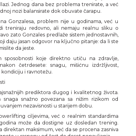
lazi. Jednog dana bez problema trenirate, a već
dnoj nozi balansirate dok obuvate čarapu.
ena Gonzalesa, problem nije u godinama, već u
di treniraju redovno, ali nemaju realnu sliku o
avo zato Gonzales predlaže sistem jednostavnih,
i daju jasan odgovor na ključno pitanje: da li ste
islite da jeste.
h sposobnosti koje direktno utiču na zdravlje,
nakon četrdesete: snagu, mišićnu izdržljivost,
 kondiciju i ravnotežu.
sti
snažnijih prediktora dugog i kvalitetnog života.
a snaga snažno povezana sa nižim rizikom od
čuvanjem nezavisnosti u starijem dobu.
powerlifting ciljevima, već o realnim standardima
godina može da dostigne uz dosledan trening.
ra direktan maksimum, već da se procena zasniva