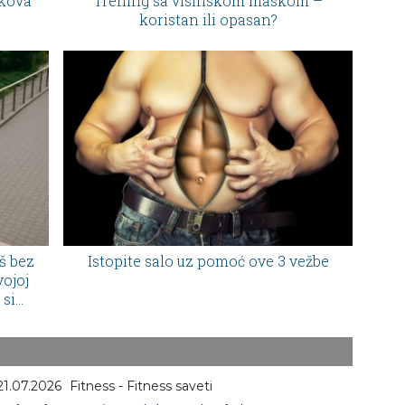
ekova
Trening sa visinskom maskom –
koristan ili opasan?
š bez
Istopite salo uz pomoć ove 3 vežbe
vojoj
 si
21.07.2026
Fitness - Fitness saveti