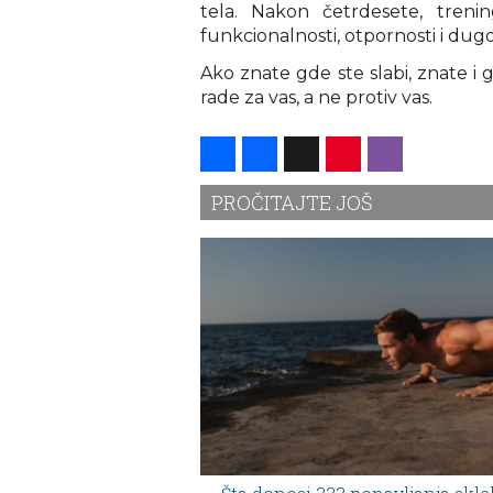
tela. Nakon četrdesete, treni
funkcionalnosti, otpornosti i dug
Ako znate gde ste slabi, znate i g
rade za vas, a ne protiv vas.
Share
Facebook
X
Pinterest
Viber
PROČITAJTE JOŠ