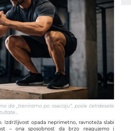
mo da „treniramo po osećaju“, posle četrdesete
zultate…
. Izdržljivost opada neprimetno, ravnoteža slabi
nost – ona sposobnost da brzo reagujemo i