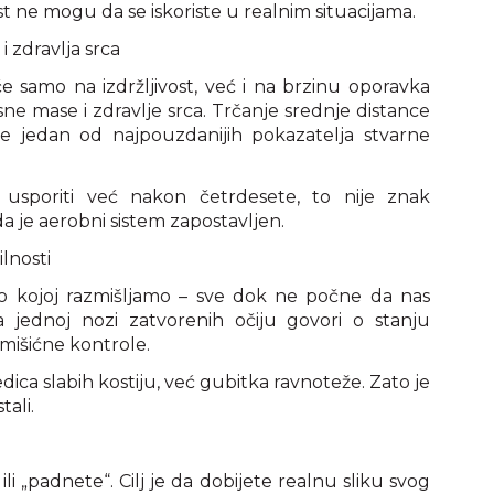
vost ne mogu da se iskoriste u realnim situacijama.
i zdravlja srca
e samo na izdržljivost, već i na brzinu oporavka
ne mase i zdravlje srca. Trčanje srednje distance
 jedan od najpouzdanijih pokazatelja stvarne
usporiti već nakon četrdesete, to nije znak
a je aerobni sistem zapostavljen.
lnosti
 o kojoj razmišljamo – sve dok ne počne da nas
a jednoj nozi zatvorenih očiju govori o stanju
 mišićne kontrole.
ica slabih kostiju, već gubitka ravnoteže. Zato je
tali.
li „padnete“. Cilj je da dobijete realnu sliku svog