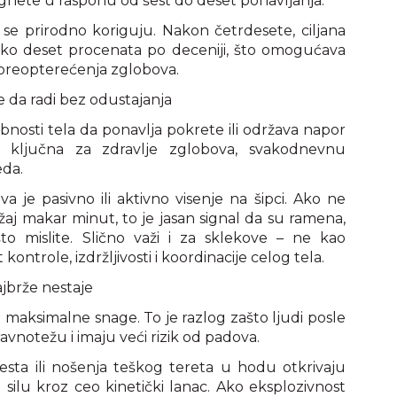
gnete u rasponu od šest do deset ponavljanja.
se prirodno koriguju. Nakon četrdesete, ciljana
oko deset procenata po deceniji, što omogućava
preopterećenja zglobova.
e da radi bez odustajanja
obnosti tela da ponavlja pokrete ili održava napor
 ključna za zdravlje zglobova, svakodnevnu
eda.
a je pasivno ili aktivno visenje na šipci. Ako ne
žaj makar minut, to je jasan signal da su ramena,
što mislite. Slično važi i za sklekove – ne kao
ontrole, izdržljivosti i koordinacije celog tela.
ajbrže nestaje
maksimalne snage. To je razlog zašto ljudi posle
ravnotežu i imaju veći rizik od padova.
esta ili nošenja teškog tereta u hodu otkrivaju
 silu kroz ceo kinetički lanac. Ako eksplozivnost