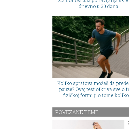
Šta donosi 333 ponavljanja skl
dnevno u 30 dana
Koliko spratova možeš da pređe
pauze? Ovaj test otkriva sve o t
fizičkoj formi (i o tome koliko
zapravo "fit")
POVEZANE TEME