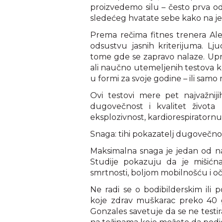
proizvedemo silu – često prva od
sledećeg hvatate sebe kako na je
Prema rečima fitnes trenera Al
odsustvu jasnih kriterijuma. Lju
tome gde se zapravo nalaze. Upr
ali naučno utemeljenih testova koj
u formi za svoje godine – ili samo m
Ovi testovi mere pet najvažniji
dugovečnost i kvalitet života 
eksplozivnost, kardiorespiratornu
Snaga: tihi pokazatelj dugovečno
Maksimalna snaga je jedan od naj
Studije pokazuju da je mišićn
smrtnosti, boljom mobilnošću i o
Ne radi se o bodibilderskim ili 
koje zdrav muškarac preko 40 
Gonzales savetuje da se ne testi