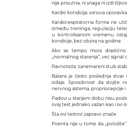
nije prisutna, ni snaga ni izdržlji
Kardio kondicija: osnova oporavka 
Kardiorespiratorna forma ne utič
između treninga, regulaciju teles
u kontrolisanom vremenu ostaje
kondicije, bez obzira na godine.
Ako se tempo mora drastično 
„normalnog starenja“, već signal d
Ravnoteža: zanemareni stub stabi
Balans je često poslednja stvar
izdaje. Sposobnost da stojite n
nervnog sistema, propriocepcije i
Padovi u starijem dobu nisu posled
ovaj test jednako važan kao i svi os
Šta ovi testovi zapravo znače
Poenta nije u tome da „položite“ i