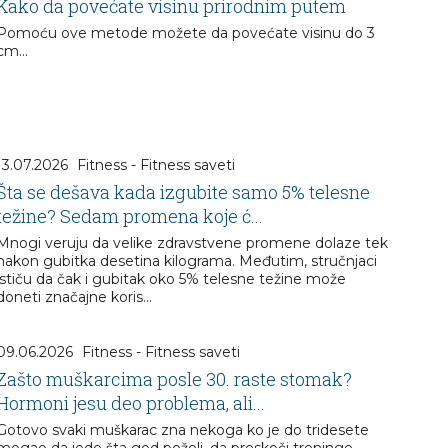
Kako da povećate visinu prirodnim putem
Pomoću ove metode možete da povećate visinu do 3
cm...
13.07.2026
Fitness - Fitness saveti
Šta se dešava kada izgubite samo 5% telesne
težine? Sedam promena koje ć...
Mnogi veruju da velike zdravstvene promene dolaze tek
nakon gubitka desetina kilograma. Međutim, stručnjaci
ističu da čak i gubitak oko 5% telesne težine može
doneti značajne koris...
09.06.2026
Fitness - Fitness saveti
Zašto muškarcima posle 30. raste stomak?
Hormoni jesu deo problema, ali...
Gotovo svaki muškarac zna nekoga ko je do tridesete
mogao da jede šta god poželi, da preskoči treninge