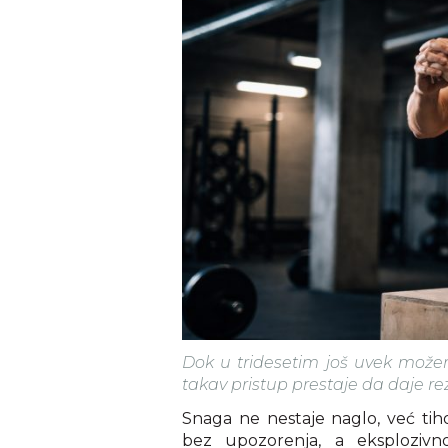
Dok u tridesetim još uvek može
takav pristup prestaje da daje re
Snaga ne nestaje naglo, već tiho
bez upozorenja, a eksploziv