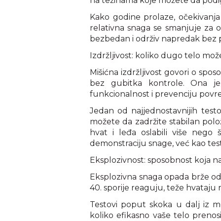
na težinama koje možete da podi
Kako godine prolaze, očekivanja 
relativna snaga se smanjuje za 
bezbedan i održiv napredak bez 
Izdržljivost: koliko dugo telo mož
Mišićna izdržljivost govori o spos
bez gubitka kontrole. Ona je
funkcionalnost i prevenciju povr
Jedan od najjednostavnijih testov
možete da zadržite stabilan polo
hvat i leđa oslabili više nego 
demonstraciju snage, već kao test k
Eksplozivnost: sposobnost koja n
Eksplozivna snaga opada brže od 
40. sporije reaguju, teže hvataju 
Testovi poput skoka u dalj iz m
koliko efikasno vaše telo prenosi