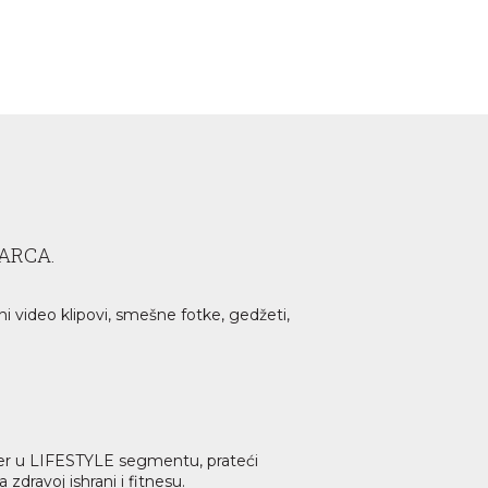
ARCA.
ni video klipovi, smešne fotke, gedžeti,
lider u LIFESTYLE segmentu, prateći
dravoj ishrani i fitnesu.