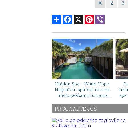
«
2
3
Share
Facebook
X
Pinterest
Viber
Hidden Spa – Water Hope:
Dior otvara novu oazu
Nagrađeni spa koji nestaje
luksuza na Siciliji: skriveni
među peščanim dinama
spa gde se lepota susreće
Vijetnama
sa snagom Mediterana
PROČITAJTE JOŠ