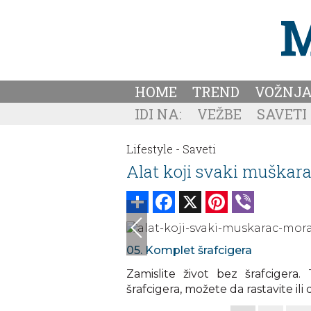
HOME
TREND
VOŽNJ
IDI NA:
VEŽBE
SAVETI
Lifestyle -
Saveti
Alat koji svaki muškar
Share
Facebook
X
Pinterest
Viber
05. Komplet šrafcigera
Zamislite život bez šrafcigera
šrafcigera, možete da rastavite ili 