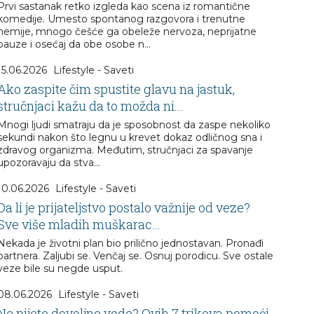
Prvi sastanak retko izgleda kao scena iz romantične
komedije. Umesto spontanog razgovora i trenutne
hemije, mnogo češće ga obeleže nervoza, neprijatne
pauze i osećaj da obe osobe n...
15.06.2026
Lifestyle - Saveti
Ako zaspite čim spustite glavu na jastuk,
stručnjaci kažu da to možda ni...
Mnogi ljudi smatraju da je sposobnost da zaspe nekoliko
sekundi nakon što legnu u krevet dokaz odličnog sna i
zdravog organizma. Međutim, stručnjaci za spavanje
upozoravaju da stva...
10.06.2026
Lifestyle - Saveti
Da li je prijateljstvo postalo važnije od veze?
Sve više mladih muškarac...
Nekada je životni plan bio prilično jednostavan. Pronađi
partnera. Zaljubi se. Venčaj se. Osnuj porodicu. Sve ostale
veze bile su negde usput.
08.06.2026
Lifestyle - Saveti
Ne pijete dovoljno vode? Ovih 7 trikova pomoći