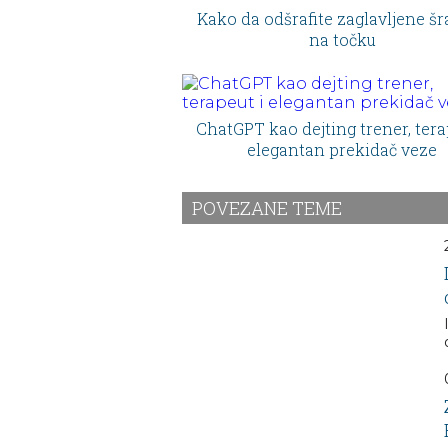
Kako da odšrafite zaglavljene šr
na točku
ChatGPT kao dejting trener, tera
elegantan prekidač veze
POVEZANE TEME