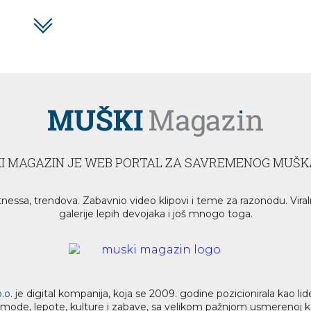
I MAGAZIN JE WEB PORTAL ZA SAVREMENOG MUŠK
tnessa, trendova. Zabavnio video klipovi i teme za razonodu. Viral
galerije lepih devojaka i još mnogo toga.
.o.
je digital kompanija, koja se 2009. godine pozicionirala kao 
a mode, lepote, kulture i zabave, sa velikom pažnjom usmerenoj ka z