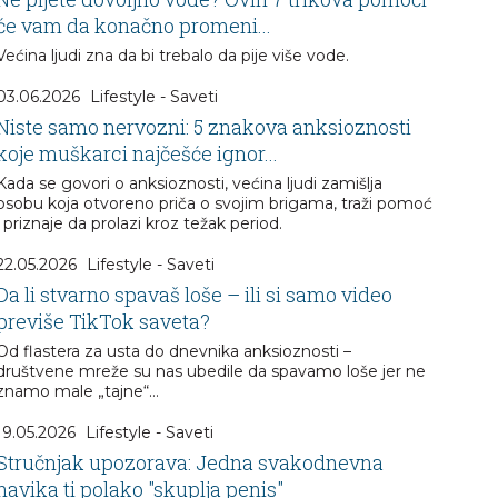
će vam da konačno promeni...
Većina ljudi zna da bi trebalo da pije više vode.
03.06.2026
Lifestyle - Saveti
Niste samo nervozni: 5 znakova anksioznosti
koje muškarci najčešće ignor...
Kada se govori o anksioznosti, većina ljudi zamišlja
osobu koja otvoreno priča o svojim brigama, traži pomoć
i priznaje da prolazi kroz težak period.
22.05.2026
Lifestyle - Saveti
Da li stvarno spavaš loše – ili si samo video
previše TikTok saveta?
Od flastera za usta do dnevnika anksioznosti –
društvene mreže su nas ubedile da spavamo loše jer ne
znamo male „tajne“…
19.05.2026
Lifestyle - Saveti
Stručnjak upozorava: Jedna svakodnevna
navika ti polako "skuplja penis"