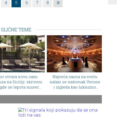
»
4
5
6
7
8
SLIČNE TEME
Najveća sauna na svetu
Ovo penušavo vino menja
nalazi se nadomak Verone
način na koji gledamo
i izgleda kao luksuzno
Majorku
pozorište za wellness