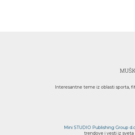
MUŠK
Interesantne teme iz oblasti sporta, fi
Mini STUDIO Publishing Group d.o
trendove i vesti iz svet