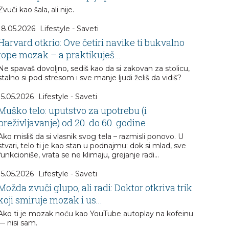
Zvuči kao šala, ali nije.
18.05.2026
Lifestyle - Saveti
Harvard otkrio: Ove četiri navike ti bukvalno
tope mozak – a praktikuješ...
Ne spavaš dovoljno, sediš kao da si zakovan za stolicu,
stalno si pod stresom i sve manje ljudi želiš da vidiš?
15.05.2026
Lifestyle - Saveti
Muško telo: uputstvo za upotrebu (i
preživljavanje) od 20. do 60. godine
Ako misliš da si vlasnik svog tela – razmisli ponovo. U
stvari, telo ti je kao stan u podnajmu: dok si mlad, sve
funkcioniše, vrata se ne klimaju, grejanje radi...
15.05.2026
Lifestyle - Saveti
Možda zvuči glupo, ali radi: Doktor otkriva trik
koji smiruje mozak i us...
Ako ti je mozak noću kao YouTube autoplay na kofeinu
— nisi sam.