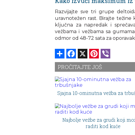
Kako izvući maksimum iz 
Razvijajte sve tri grupe deltoid
uravnotežen rast. Birajte težine
ključna za napredak i sprečav
vežbama i vežbama sa gumama pr
odmor od 48-72 sata za oporavak
Share
Facebook
X
Pinterest
Viber
PROČITAJTE JOŠ
Sjajna 10-ominutna vežba za trbu
Najbolje vežbe za grudi koji mo
raditi kod kuće