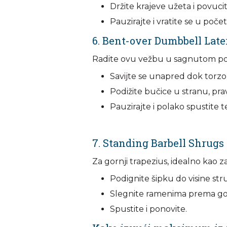
Držite krajeve užeta i povucite
Pauzirajte i vratite se u poče
6. Bent-over Dumbbell Late
Radite ovu vežbu u sagnutom pol
Savijte se unapred dok torzo
Podižite bučice u stranu, pra
Pauzirajte i polako spustite t
7. Standing Barbell Shrugs
Za gornji trapezius, idealno kao z
Podignite šipku do visine str
Slegnite ramenima prema gore
Spustite i ponovite.