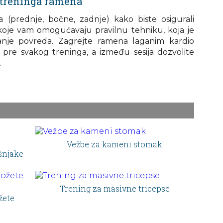
treninga ramena
a (prednje, bočne, zadnje) kako biste osigurali
 koje vam omogućavaju pravilnu tehniku, koja je
anje povreda. Zagrejte ramena laganim kardio
e svakog treninga, a između sesija dozvolite
.
Vežbe za kameni stomak
šnjake
Trening za masivne tricepse
žete