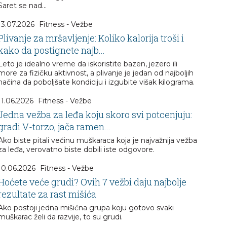
Saret se nad...
13.07.2026
Fitness - Vežbe
Plivanje za mršavljenje: Koliko kalorija troši i
kako da postignete najb...
Leto je idealno vreme da iskoristite bazen, jezero ili
more za fizičku aktivnost, a plivanje je jedan od najboljih
načina da poboljšate kondiciju i izgubite višak kilograma.
11.06.2026
Fitness - Vežbe
Jedna vežba za leđa koju skoro svi potcenjuju:
gradi V-torzo, jača ramen...
Ako biste pitali većinu muškaraca koja je najvažnija vežba
za leđa, verovatno biste dobili iste odgovore.
10.06.2026
Fitness - Vežbe
Hoćete veće grudi? Ovih 7 vežbi daju najbolje
rezultate za rast mišića
Ako postoji jedna mišićna grupa koju gotovo svaki
muškarac želi da razvije, to su grudi.