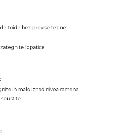
 deltoide bez previše težine:
 zategnite lopatice.
:
ignite ih malo iznad nivoa ramena.
 spustite.
a.