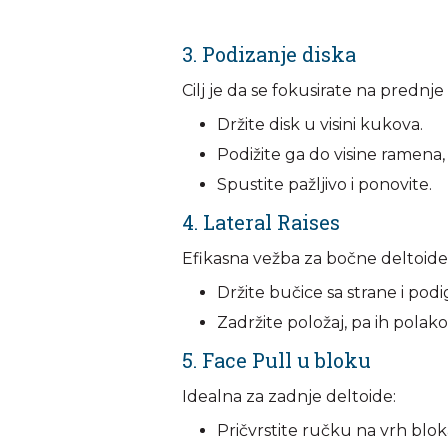
3. Podizanje diska
Cilj je da se fokusirate na prednje
Držite disk u visini kukova.
Podižite ga do visine ramena,
Spustite pažljivo i ponovite.
4. Lateral Raises
Efikasna vežba za bočne deltoide
Držite bučice sa strane i pod
Zadržite položaj, pa ih polako
5. Face Pull u bloku
Idealna za zadnje deltoide:
Pričvrstite ručku na vrh blok