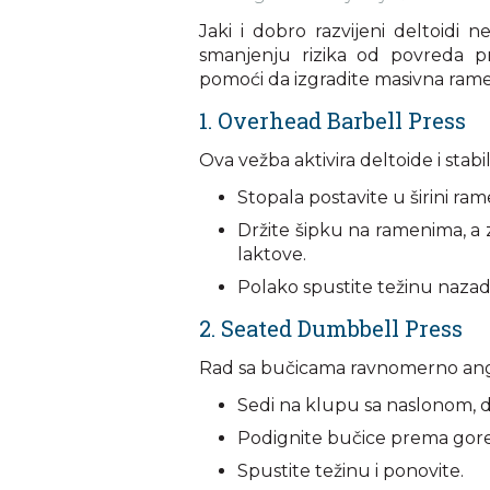
Jaki i dobro razvijeni deltoidi
smanjenju rizika od povreda p
pomoći da izgradite masivna ramen
1. Overhead Barbell Press
Ova vežba aktivira deltoide i stabi
Stopala postavite u širini ram
Držite šipku na ramenima, a
laktove.
Polako spustite težinu nazad
2. Seated Dumbbell Press
Rad sa bučicama ravnomerno angaž
Sedi na klupu sa naslonom, d
Podignite bučice prema gore, 
Spustite težinu i ponovite.