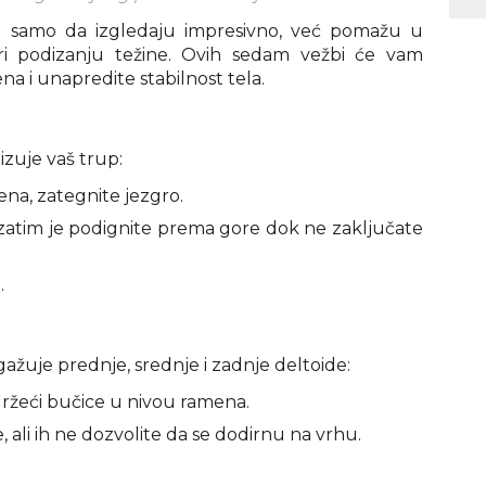
 ne samo da izgledaju impresivno, već pomažu u
ri podizanju težine. Ovih sedam vežbi će vam
a i unapredite stabilnost tela.
lizuje vaš trup:
ena, zategnite jezgro.
 zatim je podignite prema gore dok ne zaključate
.
uje prednje, srednje i zadnje deltoide:
ržeći bučice u nivou ramena.
ali ih ne dozvolite da se dodirnu na vrhu.