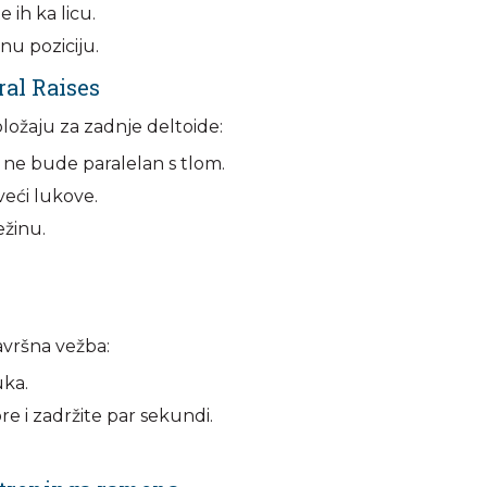
 ih ka licu.
tnu poziciju.
ral Raises
ožaju za zadnje deltoide:
 ne bude paralelan s tlom.
veći lukove.
ežinu.
avršna vežba:
uka.
 i zadržite par sekundi.