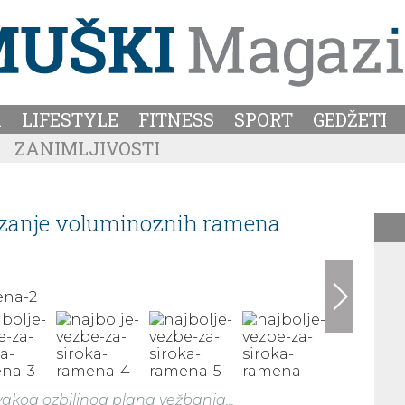
A
LIFESTYLE
FITNESS
SPORT
GEDŽETI
ZANIMLJIVOSTI
izanje voluminoznih ramena
akog ozbiljnog plana vežbanja...