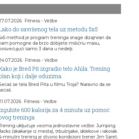
27.07.2026
Fitness - Vežbe
Lako do savršenog tela uz metodu 5x5
5x5 method je program treninga snage dizajniran da
vam pomogne da brzo dobijete mišićnu masu,
posvećujući samo 3 dana u nedelji.
24.07.2026
Fitness - Vežbe
Kako je Bred Pit izgradio telo Ahila: Trening
plan koji i dalje oduzima...
Sećaš se tela Bred Pita u filmu Troja? Naravno da se
sećaš.
21.07.2026
Fitness - Vežbe
Izgubite 600 kalorija za 4 minuta uz pomoć
ovog treninga
Trening uključuje veoma jednostavne vežbe: Jumping
Jacks (skakanje iz mesta), trbušnjake, sklekove i iskorak.
4-minutni trening je stvorio kondicioni trener Jim Saret.