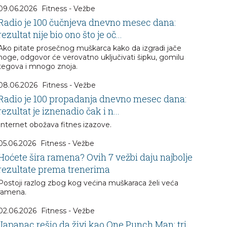
09.06.2026
Fitness - Vežbe
Radio je 100 čučnjeva dnevno mesec dana:
rezultat nije bio ono što je oč...
Ako pitate prosečnog muškarca kako da izgradi jače
noge, odgovor će verovatno uključivati šipku, gomilu
tegova i mnogo znoja.
08.06.2026
Fitness - Vežbe
Radio je 100 propadanja dnevno mesec dana:
rezultat je iznenadio čak i n...
Internet obožava fitnes izazove.
05.06.2026
Fitness - Vežbe
Hoćete šira ramena? Ovih 7 vežbi daju najbolje
rezultate prema trenerima
Postoji razlog zbog kog većina muškaraca želi veća
ramena.
02.06.2026
Fitness - Vežbe
Japanac rešio da živi kao One Punch Man: tri