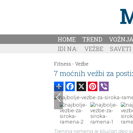
HOME
TREND
VOŽNJ
IDI NA:
VEŽBE
SAVETI
Fitness -
Vežbe
7 moćnih vežbi za post
Share
Facebook
X
Pinterest
Viber
Trening ramena je ključan deo sv