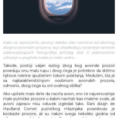
Kako se ispostavilo, postoji daleko više namena od običnog
dizajna avionskih prozora, koji obezbeđuju stvaranje estetski
zadovoljavajućih fotografija ptičijeg oka ili jednostavno
uživanje u pogledu kada je nebo vedro...
Takođe, postoji valjan razlog zbog kog avionski prozori
poseduju onu malu rupu i zbog čega je potrebno da držimo
njihove roletne spuštenim tokom poletanja. Međutim, šta je
sa najkarakterističnijom osobinom avionskih prozora,
odnosno, zbog čega su oni ovalnog oblika?
Ako upitate malo dete da nacrta avion, ono će najverovatnije
male putničke prozore u kabini nacrtati kao malene ovale, ali
avioni zapravo nisu oduvek izgledali tako. Rani dizajn de
Havilland Comet putničkog mlaznjaka posedovao je
kockaste prozore, ali su nakon svega nekoliko godina od