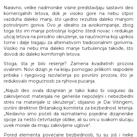
predstavlja luksuzne
avion sa mermernim spa
enterijere za privatne
Naravno, velike nadmorske visine predstavljaju sastavni deo
centrom, digitalnim
avione
komercijalnih letova, dok je visoko gore na nebu otpor
zidovima i spavaćom
vazduha daleko manji, što ujedno rezultira daleko manjom
sobom većom od mnogih
potrošnjom goriva. Ovo je idealno za aviokompanije, zbog
njujorških stanova
toga što im manja potrošnja logično štedi novac i redukuje
uticaj letova na prirodno okruženje, sa naučnicima koji uprkos
tome i dalje tragaju za alternativom tradicionalnim gorivima.
Visoko na nebu ima daleko manje turbulencija takođe, što
dovodi do daleko komfornijih letova.
Stoga, šta je bilo rešenje? Zamena kvadratnih prozora
ovalinim. Novi dizajn je na kraju pomogao prilikom raspodele
pritiska i njegovog razvlačenja po površini prozora, što je
redukovalo mogućnosti za njihova pucanja.
„Najuži deo ovala dizajniran je tako kako bi osigurao da
zakrivljenost materijala ne generiše nepoželjni i nebezbedni
stres na materijale iz okruženja“, objasnio je Dai Vitingem,
izvršni direktnor Britanskog komiteta za bezbednost letenja.
„Nedavno smo počeli da razmatramo pojedine dizajnerske
opcije za nešto četvrtastije oblike, ali su oni u svakom slučaju
uvek morale da imaju zakrivljene uglove“.
Pored elementa povećane bezbednosti, tu su još i neke