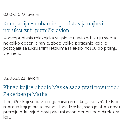
03.06.2022
avioni
Kompanija Bombardier predstavlja najbrži i
najluksuzniji putnički avion...
Koncept biznis mlaznjaka stupio je u avioindustriju svega
nekoliko decenija ranije, zbog velike potražnje koja je
postojala za luksuznim letovima i fleksibilnošću po pitanju
vremen...
02.06.2022
avioni
Klinac koji je uhodio Maska sada prati novu pticu
Zakerberga Marka
Tinejdžer koji se bavi programiranjem i koga se sećate kao
momka koji je pratio avion Elona Maska, sada je uboo novu
premiju otkrivajući novi privatni avion generalnog direktora
ko...