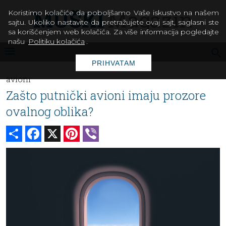
Koristimo kolačiće da poboljšamo Vaše iskustvo na našem
sajtu. Ukoliko nastavite da pretražujete ovaj sajt, saglasni ste
sa korišćenjem web kolačića. Za više informacija pogledajte
našu
Politiku kolačića
.
PRIHVATAM
avioni
Zašto putnički avioni imaju prozore
ovalnog oblika?
Share
Facebook
X
Pinterest
Viber