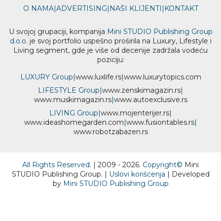
O NAMA
|
ADVERTISING
|
NAŠI KLIJENTI
|
KONTAKT
U svojoj grupaciji, kompanija
Mini STUDIO Publishing Group
d.o.o.
je svoj portfolio uspešno proširila na Luxury, Lifestyle i
Living segment, gde je više od decenije zadržala vodeću
poziciju:
LUXURY Group
|
www.
luxlife
.rs
|
www.
luxurytopics
.com
LIFESTYLE Group
|
www.
zenski
magazin.rs
|
www.
muski
magazin.rs
|
www.
auto
exclusive.rs
LIVING Group
|
www.
moj
enterijer.rs
|
www.
ideas
homegarden.com
|
www.
fusiontables
.rs
|
www.
robotzabazen
.rs
All Rights Reserved.
| 2009 - 2026.
Copyright©
Mini
STUDIO Publishing Group. |
Uslovi korišćenja
| Developed
by
Mini STUDIO Publishing Group