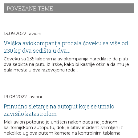
POVEZANE TEME
13.09.2022
avioni
Velška aviokompanija prodala čoveku sa više od
230 kg dva sedišta u dva...
Čoveku sa 235 kilograma aviokompanija naredila je da plati
dva sedišta na putu iz Irske, kako bi kasnije otkrila da mu je
dala mesta u dva razdvojena reda...
19.08.2022
avioni
Prinudno sletanje na autoput koje se umalo
završilo katastrofom
Mali avion potpuno je uništen nakon pada na jednom
kalifornijskom autoputu, dok je čitav incident snimljen iz
nekoliko uglova putem kamera na kontrolnim tablama i