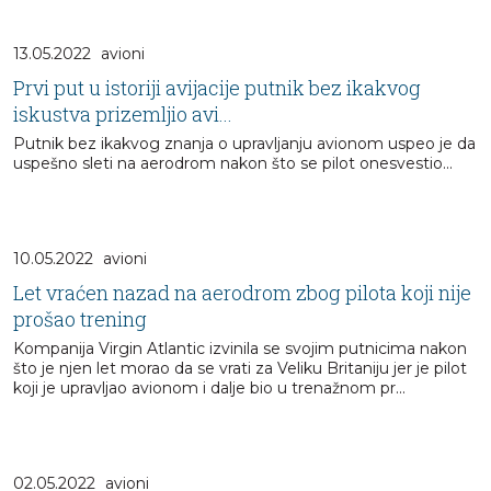
13.05.2022
avioni
Prvi put u istoriji avijacije putnik bez ikakvog
iskustva prizemljio avi...
Putnik bez ikakvog znanja o upravljanju avionom uspeo je da
uspešno sleti na aerodrom nakon što se pilot onesvestio...
10.05.2022
avioni
Let vraćen nazad na aerodrom zbog pilota koji nije
prošao trening
Kompanija Virgin Atlantic izvinila se svojim putnicima nakon
što je njen let morao da se vrati za Veliku Britaniju jer je pilot
koji je upravljao avionom i dalje bio u trenažnom pr...
02.05.2022
avioni