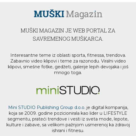
MUŠKI MAGAZIN JE WEB PORTAL ZA
SAVREMENOG MUŠKARCA.
Interesantne teme iz oblasti sporta, fitnessa, trendova.
Zabavnio video klipovi i teme za razonodu. Viralni video
klipovi, smešne fotke, gedžeti, galerije lepih devojaka i još
mnogo toga.
Mini STUDIO Publishing Group d.o.o.
je digital kompanija,
koja se 2009. godine pozicionirala kao lider u LIFESTYLE
segmentu, prateći trendove i vesti iz sveta mode, lepote,
kulture i zabave, sa velikom pažnjom usmerenoj ka zdravoj
ishrani i fitnesu.