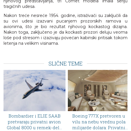
njihovog predstavljanja, tri Comet modela imala seriju
tragičnih udesa.
Nakon treće nesreće 1954. godine, istraživači su zaključili da
su ovi udesi izazvani pucanjem prozorskih ramova u
avionima, što je bio rezultat njihovog kockastog dizajna.
Nakon toga, zaključeno je da kockasti prozori deluju veoma
loše pod stresom i izazivaju povećan kabinski pritisak tokom
letenja na velikim visinama.
SLIČNE TEME
Pagani sada osvaja nebo:
Boeing 777X pretvoren u
italijanski proizvođač
vilu na nebu vrednu pola
hiperautomobila
milijarde dolara: Privatni