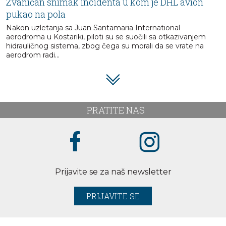
Zvaničan snimak incidenta u kom je DHL avion
pukao na pola
Nakon uzletanja sa Juan Santamaria International
aerodroma u Kostariki, piloti su se suočili sa otkazivanjem
hidrauličnog sistema, zbog čega su morali da se vrate na
aerodrom radi...
PRATITE NAS
Prijavite se za naš newsletter
PRIJAVITE SE