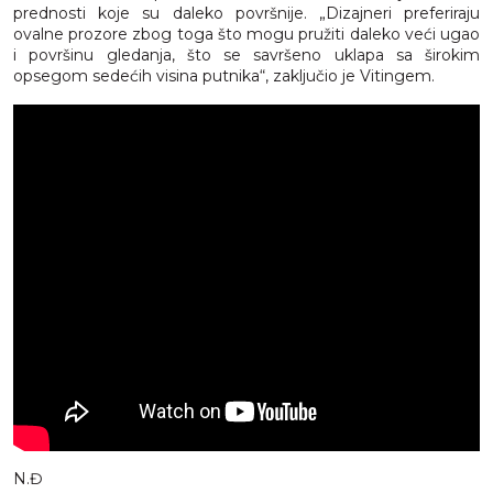
prednosti koje su daleko površnije. „Dizajneri preferiraju
ovalne prozore zbog toga što mogu pružiti daleko veći ugao
i površinu gledanja, što se savršeno uklapa sa širokim
opsegom sedećih visina putnika“, zaključio je Vitingem.
N.Đ