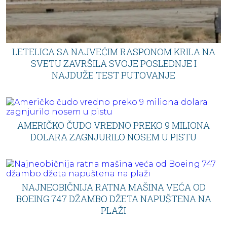
LETELICA SA NAJVEĆIM RASPONOM KRILA NA
SVETU ZAVRŠILA SVOJE POSLEDNJE I
NAJDUŽE TEST PUTOVANJE
AMERIČKO ČUDO VREDNO PREKO 9 MILIONA
DOLARA ZAGNJURILO NOSEM U PISTU
NAJNEOBIČNIJA RATNA MAŠINA VEĆA OD
BOEING 747 DŽAMBO DŽETA NAPUŠTENA NA
PLAŽI