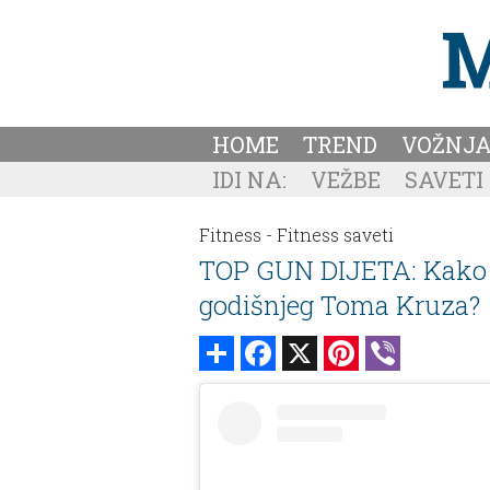
HOME
TREND
VOŽNJ
IDI NA:
VEŽBE
SAVETI
Fitness -
Fitness saveti
TOP GUN DIJETA: Kako iz
godišnjeg Toma Kruza?
Share
Facebook
X
Pinterest
Viber