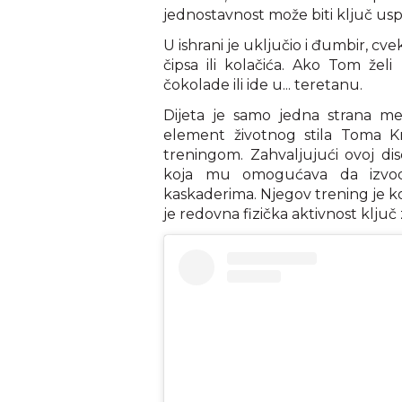
jednostavnost može biti ključ us
U ishrani je uključio i đumbir, cve
čipsa ili kolačića. Ako Tom že
čokolade ili ide u... teretanu.
Dijeta je samo jedna strana m
element životnog stila Toma K
treningom. Zahvaljujući ovoj dis
koja mu omogućava da izvo
kaskaderima. Njegov trening je kom
je redovna fizička aktivnost ključ