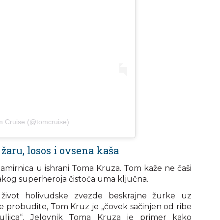
m Cruise (@tomcruise)
 žaru, losos i ovsena kaša
namirnica u ishrani Toma Kruza. Tom kaže ne čaši
vakog superheroja čistoća uma ključna.
 život holivudske zvezde beskrajne žurke uz
se probudite, Tom Kruz je „čovek sačinjen od ribe
uljica“. Jelovnik Toma Kruza je primer kako