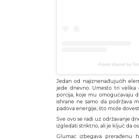
A post shared by To
Jedan od najiznenađujućih ele
jede dnevno. Umesto tri velika
porcija, koje mu omogućavaju d
ishrane ne samo da podržava me
padova energije, što može dovesti
Sve ovo se radi uz održavanje dne
izgledati striktno, ali je ključ da o
Glumac izbegava prerađenu hr