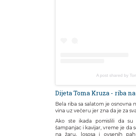
A post shared by To
Dijeta Toma Kruza - riba na
Bela riba sa salatom je osnovna 
vina uz večeru jer zna da je za s
Ako ste ikada pomislili da su
šampanjac i kavijar, vreme je da 
na žaru, lososa i ovsenih pah