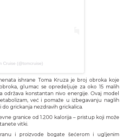
m Cruise (@tomcruise)
menata ishrane Toma Kruza je broj obroka koje
 obroka, glumac se opredeljuje za oko 15 malih
a održava konstantan nivo energije. Ovaj model
tabolizam, već i pomaže u izbegavanju naglih
 do grickanja nezdravih grickalica.
vne granice od 1.200 kalorija – pristup koji može
stanete vitki.
anu i proizvode bogate šećerom i ugljenim