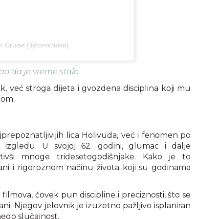
m Cruise (@tomcruise)
ao da je vreme stalo.
, već stroga dijeta i gvozdena disciplina koji mu
jom.
repoznatljivijih lica Holivuda, već i fenomen po
m izgledu. U svojoj 62. godini, glumac i dalje
otivši mnoge tridesetogodišnjake. Kako je to
ani i rigoroznom načinu života koji su godinama
filmova, čovek pun discipline i preciznosti, što se
i. Njegov jelovnik je izuzetno pažljivo isplaniran
nego slučajnost.