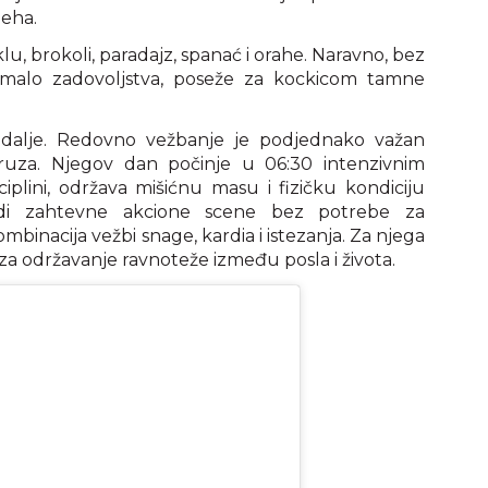
peha.
klu, brokoli, paradajz, spanać i orahe. Naravno, bez
li malo zadovoljstva, poseže za kockicom tamne
edalje. Redovno vežbanje je podjednako važan
ruza. Njegov dan počinje u 06:30 intenzivnim
ciplini, održava mišićnu masu i fizičku kondiciju
di zahtevne akcione scene bez potrebe za
binacija vežbi snage, kardia i istezanja. Za njega
 za održavanje ravnoteže između posla i života.