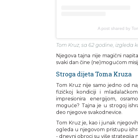
A post shared by To
Tom Kruz, sa 62 godine, izgleda k
Njegova tajna nije magični napitak
svaki dan čine (ne)mogućom misi
Stroga dijeta Toma Kruza
Tom Kruz nije samo jedno od najp
fizičkoj kondiciji i mladalačko
impresionira energijom, osram
moguće? Tajna je u strogoj ishr
deo njegove svakodnevice.
Tom Kruz je, kao i junak njegovih 
ogleda u njegovom pristupu ishran
- dnevni obroci su više strategija 