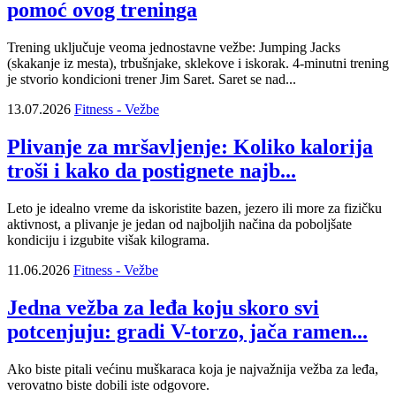
pomoć ovog treninga
Trening uključuje veoma jednostavne vežbe: Jumping Jacks
(skakanje iz mesta), trbušnjake, sklekove i iskorak. 4-minutni trening
je stvorio kondicioni trener Jim Saret. Saret se nad...
13.07.2026
Fitness - Vežbe
Plivanje za mršavljenje: Koliko kalorija
troši i kako da postignete najb...
Leto je idealno vreme da iskoristite bazen, jezero ili more za fizičku
aktivnost, a plivanje je jedan od najboljih načina da poboljšate
kondiciju i izgubite višak kilograma.
11.06.2026
Fitness - Vežbe
Jedna vežba za leđa koju skoro svi
potcenjuju: gradi V-torzo, jača ramen...
Ako biste pitali većinu muškaraca koja je najvažnija vežba za leđa,
verovatno biste dobili iste odgovore.