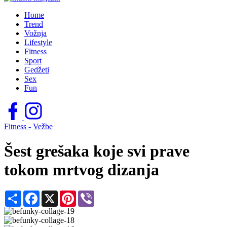
Home
Trend
Vožnja
Lifestyle
Fitness
Sport
Gedžeti
Sex
Fun
Fitness -
Vežbe
Šest grešaka koje svi prave
tokom mrtvog dizanja
Share
Facebook
X
Pinterest
Viber