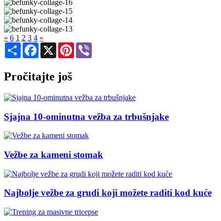
«
6
1
2
3
4
»
Share
Facebook
X
Pinterest
Viber
Pročitajte još
Sjajna 10-ominutna vežba za trbušnjake
Vežbe za kameni stomak
Najbolje vežbe za grudi koji možete raditi kod kuće