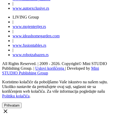
|
www.
auto
exclusive.rs
LIVING Group
|
www.
moj
enterijer.rs
|
www.
ideas
homegarden.com
|
www.
fusiontables
.rs
|
www.
robotzabazen
.rs
All Rights Reserved.
| 2009 - 2026.
Copyright©
Mini STUDIO
Publishing Group. |
Uslovi korišćenja
| Developed by
Mini
STUDIO Publishing Group
Koristimo kolačiće da poboljšamo Vaše iskustvo na našem sajtu.
Ukoliko nastavite da pretražujete ovaj sajt, saglasni ste sa
korišćenjem web kolačića. Za više informacija pogledajte našu
Politiku kolačića
.
Prihvatam