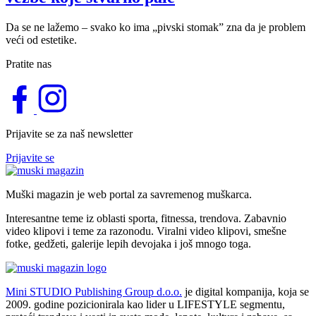
Da se ne lažemo – svako ko ima „pivski stomak” zna da je problem
veći od estetike.
Pratite nas
Prijavite se za naš newsletter
Prijavite se
Muški magazin je web portal za savremenog muškarca.
Interesantne teme iz oblasti sporta, fitnessa, trendova. Zabavnio
video klipovi i teme za razonodu. Viralni video klipovi, smešne
fotke, gedžeti, galerije lepih devojaka i još mnogo toga.
Mini STUDIO Publishing Group d.o.o.
je digital kompanija, koja se
2009. godine pozicionirala kao lider u LIFESTYLE segmentu,