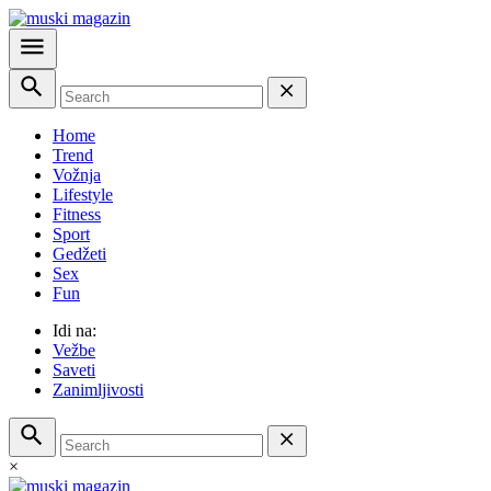
Home
Trend
Vožnja
Lifestyle
Fitness
Sport
Gedžeti
Sex
Fun
Idi na:
Vežbe
Saveti
Zanimljivosti
×