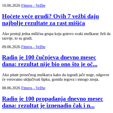
10.06.2026
Fitness - Vežbe
Hoćete veće grudi? Ovih 7 vežbi daju
najbolje rezultate za rast mišića
Ako postoji jedna mišićna grupa koju gotovo svaki muškarac želi da
razvije, to su grudi.
09.06.2026
Fitness - Vežbe
Radio je 100 čučnjeva dnevno mesec
dana: rezultat nije bio ono što je oč...
Ako pitate prosečnog muškarca kako da izgradi jače noge, odgovor
će verovatno uključivati šipku, gomilu tegova i mnogo znoja.
08.06.2026
Fitness - Vežbe
Radio je 100 propadanja dnevno mesec
dana: rezultat je iznenadio čak i n...