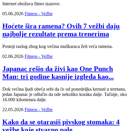
Internet obožava fitnes izazove.
05.06.2026
Fitness - Vežbe
Hoćete šira ramena? Ovih 7 vežbi daju
najbolje rezultate prema trenerima
Postoji razlog zbog kog većina muškaraca želi veća ramena.
02.06.2026
Fitness - Vežbe
Japanac rešio da živi kao One Punch
Man: tri godine kasnije izgleda kao...
Dok većina ljudi obeća sebi da će od ponedeljka krenuti u teretanu,
jedan Japanac je odlučio da ode nekoliko koraka dalje. Tačnije, oko
16.000 kilometara dalje.
22.05.2026
Fitness - Vežbe
Kako da se otarasiš pivskog stomaka: 4
vežbe koje stvarno pale