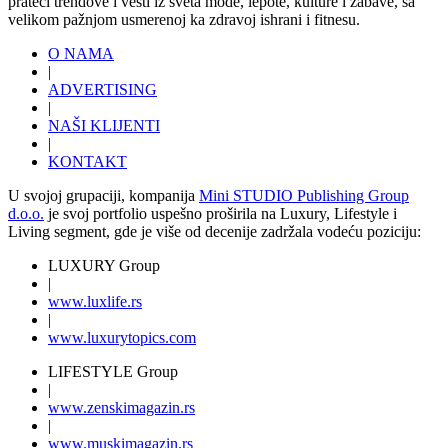
prateći trendove i vesti iz sveta mode, lepote, kulture i zabave, sa
velikom pažnjom usmerenoj ka zdravoj ishrani i fitnesu.
O NAMA
|
ADVERTISING
|
NAŠI KLIJENTI
|
KONTAKT
U svojoj grupaciji, kompanija
Mini STUDIO Publishing Group
d.o.o.
je svoj portfolio uspešno proširila na Luxury, Lifestyle i
Living segment, gde je više od decenije zadržala vodeću poziciju:
LUXURY Group
|
www.
luxlife
.rs
|
www.
luxurytopics
.com
LIFESTYLE Group
|
www.
zenski
magazin.rs
|
www.
muski
magazin.rs